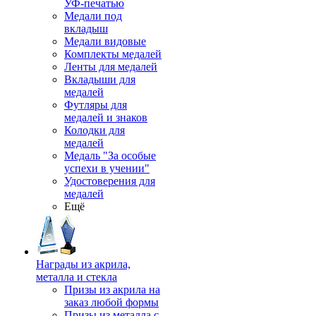
УФ-печатью
Медали под
вкладыш
Медали видовые
Комплекты медалей
Ленты для медалей
Вкладыши для
медалей
Футляры для
медалей и знаков
Колодки для
медалей
Медаль "За особые
успехи в учении"
Удостоверения для
медалей
Ещё
Награды из акрила,
металла и стекла
Призы из акрила на
заказ любой формы
Призы из металла с