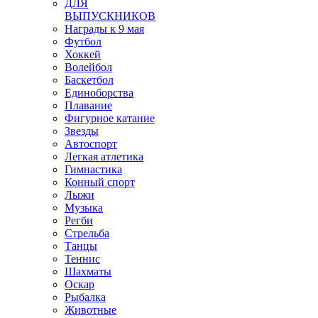
ДЛЯ
ВЫПУСКНИКОВ
Награды к 9 мая
Футбол
Хоккей
Волейбол
Баскетбол
Единоборства
Плавание
Фигурное катание
Звезды
Автоспорт
Легкая атлетика
Гимнастика
Конный спорт
Лыжи
Музыка
Регби
Стрельба
Танцы
Теннис
Шахматы
Оскар
Рыбалка
Животные