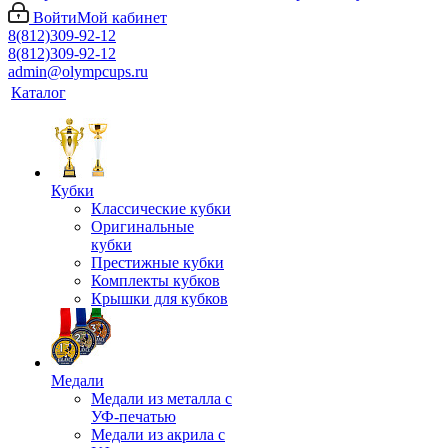
Войти
Мой кабинет
8(812)309-92-12
8(812)309-92-12
admin@olympcups.ru
Каталог
Кубки
Классические кубки
Оригинальные
кубки
Престижные кубки
Комплекты кубков
Крышки для кубков
Медали
Медали из металла с
УФ-печатью
Медали из акрила с