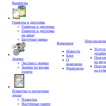
Вымпелы
Грамоты и дипломы
Грамоты и дипломы
Грамоты и дипломы
на заказ
Багетные рамки
Персонализа
Компания
Услуги
Новости
дизайн
Блог
Персон
Значки
О
на мед
Экспресс-значки
компании
Персон
Значки по видам
Реквизиты
на куб
спорта
Плакетки и наградные
доски
Плакетки
Настенные панно