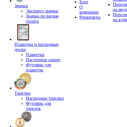
Блог
Персон
Значки
О
на мед
Экспресс-значки
компании
Персон
Значки по видам
Реквизиты
на куб
спорта
Плакетки и наградные
доски
Плакетки
Настенные панно
Футляры для
плакеток
Тарелки
Наградные тарелки
Футляры для
тарелок