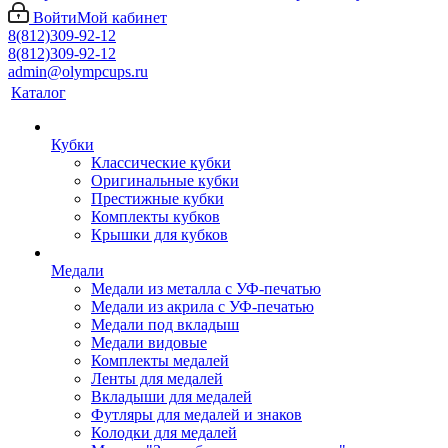
Войти
Мой кабинет
8(812)309-92-12
8(812)309-92-12
admin@olympcups.ru
Каталог
Кубки
Классические кубки
Оригинальные кубки
Престижные кубки
Комплекты кубков
Крышки для кубков
Медали
Медали из металла с УФ-печатью
Медали из акрила с УФ-печатью
Медали под вкладыш
Медали видовые
Комплекты медалей
Ленты для медалей
Вкладыши для медалей
Футляры для медалей и знаков
Колодки для медалей