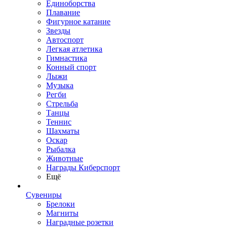
Единоборства
Плавание
Фигурное катание
Звезды
Автоспорт
Легкая атлетика
Гимнастика
Конный спорт
Лыжи
Музыка
Регби
Стрельба
Танцы
Теннис
Шахматы
Оскар
Рыбалка
Животные
Награды Киберспорт
Ещё
Сувениры
Брелоки
Магниты
Наградные розетки