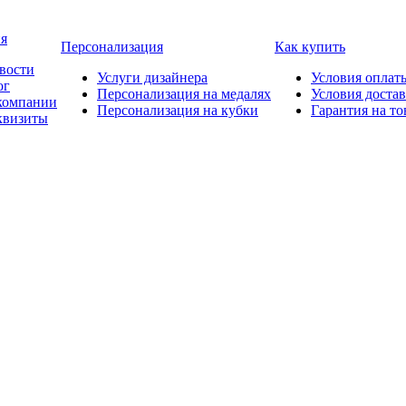
я
Персонализация
Как купить
вости
Услуги дизайнера
Условия оплат
ог
Персонализация на медалях
Условия доста
компании
Персонализация на кубки
Гарантия на то
квизиты