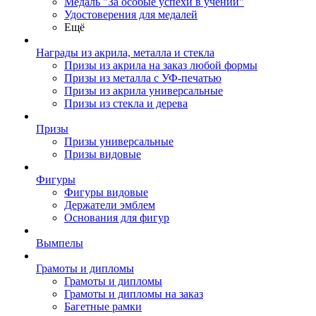
Медаль "За особые успехи в учении"
Удостоверения для медалей
Ещё
Награды из акрила, металла и стекла
Призы из акрила на заказ любой формы
Призы из металла с УФ-печатью
Призы из акрила универсальные
Призы из стекла и дерева
Призы
Призы универсальные
Призы видовые
Фигуры
Фигуры видовые
Держатели эмблем
Основания для фигур
Вымпелы
Грамоты и дипломы
Грамоты и дипломы
Грамоты и дипломы на заказ
Багетные рамки