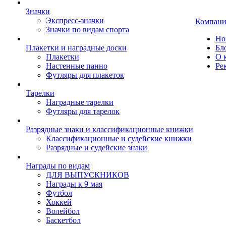
Значки
Экспресс-значки
Компани
Значки по видам спорта
Но
Плакетки и наградные доски
Бл
Плакетки
О 
Настенные панно
Ре
Футляры для плакеток
Тарелки
Наградные тарелки
Футляры для тарелок
Разрядные знаки и классификационные книжки
Классификационные и судейские книжки
Разрядные и судейские знаки
Награды по видам
ДЛЯ ВЫПУСКНИКОВ
Награды к 9 мая
Футбол
Хоккей
Волейбол
Баскетбол