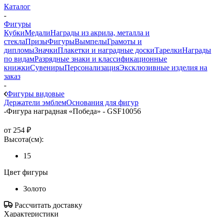
Каталог
-
Фигуры
Кубки
Медали
Награды из акрила, металла и
стекла
Призы
Фигуры
Вымпелы
Грамоты и
дипломы
Значки
Плакетки и наградные доски
Тарелки
Награды
по видам
Разрядные знаки и классификационные
книжки
Сувениры
Персонализация
Эксклюзивные изделия на
заказ
-
Фигуры видовые
Держатели эмблем
Основания для фигур
-
Фигура наградная «Победа» - GSF10056
от
254 ₽
Высота(см):
15
Цвет фигуры
Золото
Рассчитать доставку
Характеристики