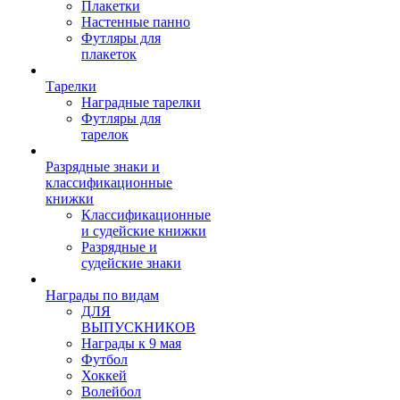
Плакетки
Настенные панно
Футляры для
плакеток
Тарелки
Наградные тарелки
Футляры для
тарелок
Разрядные знаки и
классификационные
книжки
Классификационные
и судейские книжки
Разрядные и
судейские знаки
Награды по видам
ДЛЯ
ВЫПУСКНИКОВ
Награды к 9 мая
Футбол
Хоккей
Волейбол