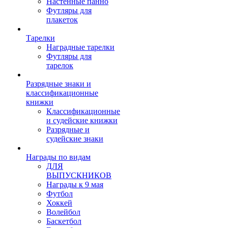
Настенные панно
Футляры для
плакеток
Тарелки
Наградные тарелки
Футляры для
тарелок
Разрядные знаки и
классификационные
книжки
Классификационные
и судейские книжки
Разрядные и
судейские знаки
Награды по видам
ДЛЯ
ВЫПУСКНИКОВ
Награды к 9 мая
Футбол
Хоккей
Волейбол
Баскетбол