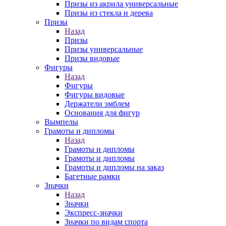
Призы из акрила универсальные
Призы из стекла и дерева
Призы
Назад
Призы
Призы универсальные
Призы видовые
Фигуры
Назад
Фигуры
Фигуры видовые
Держатели эмблем
Основания для фигур
Вымпелы
Грамоты и дипломы
Назад
Грамоты и дипломы
Грамоты и дипломы
Грамоты и дипломы на заказ
Багетные рамки
Значки
Назад
Значки
Экспресс-значки
Значки по видам спорта