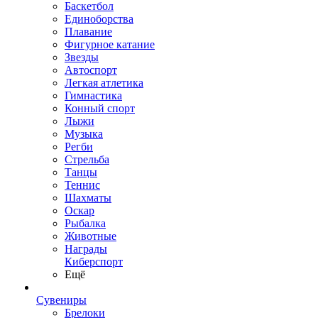
Баскетбол
Единоборства
Плавание
Фигурное катание
Звезды
Автоспорт
Легкая атлетика
Гимнастика
Конный спорт
Лыжи
Музыка
Регби
Стрельба
Танцы
Теннис
Шахматы
Оскар
Рыбалка
Животные
Награды
Киберспорт
Ещё
Сувениры
Брелоки