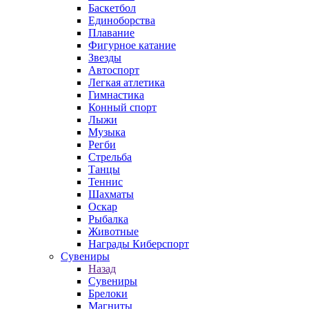
Баскетбол
Единоборства
Плавание
Фигурное катание
Звезды
Автоспорт
Легкая атлетика
Гимнастика
Конный спорт
Лыжи
Музыка
Регби
Стрельба
Танцы
Теннис
Шахматы
Оскар
Рыбалка
Животные
Награды Киберспорт
Сувениры
Назад
Сувениры
Брелоки
Магниты