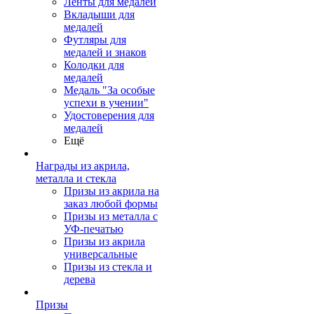
Ленты для медалей
Вкладыши для
медалей
Футляры для
медалей и знаков
Колодки для
медалей
Медаль "За особые
успехи в учении"
Удостоверения для
медалей
Ещё
Награды из акрила,
металла и стекла
Призы из акрила на
заказ любой формы
Призы из металла с
УФ-печатью
Призы из акрила
универсальные
Призы из стекла и
дерева
Призы