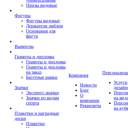
универсальные
Призы видовые
Фигуры
Фигуры видовые
Держатели эмблем
Основания для
фигур
Вымпелы
Грамоты и дипломы
Грамоты и дипломы
Грамоты и дипломы
на заказ
Персонализа
Компания
Багетные рамки
Услуги
Новости
Значки
дизайн
Блог
Экспресс-значки
Персон
О
Значки по видам
на мед
компании
спорта
Персон
Реквизиты
на куб
Плакетки и наградные
доски
Плакетки