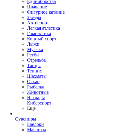
Единоборства
Плавание
Фигурное катание
Звезды
Автоспорт
Легкая атлетика
Гимнастика
Конный спорт
Лыжи
Музыка
Регби
Стрельба
Танцы
Теннис
Шахматы
Оскар
Рыбалка
Животные
Награды
Киберспорт
Ещё
Сувениры
Брелоки
Магниты