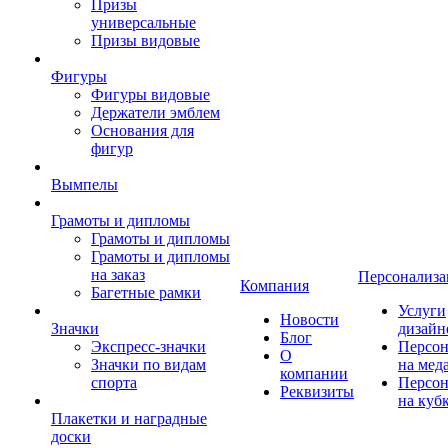
Призы
универсальные
Призы видовые
Фигуры
Фигуры видовые
Держатели эмблем
Основания для
фигур
Вымпелы
Грамоты и дипломы
Грамоты и дипломы
Грамоты и дипломы
на заказ
Персонализа
Компания
Багетные рамки
Услуги
Новости
Значки
дизайн
Блог
Экспресс-значки
Персон
О
Значки по видам
на мед
компании
спорта
Персон
Реквизиты
на куб
Плакетки и наградные
доски