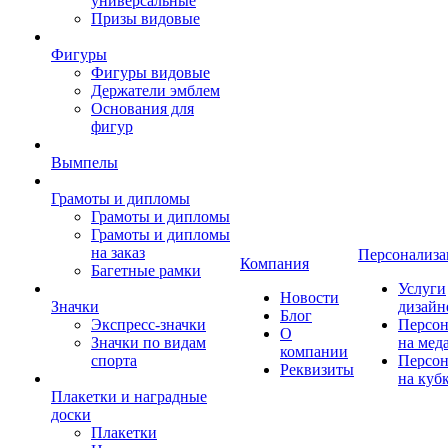
универсальные
Призы видовые
Фигуры
Фигуры видовые
Держатели эмблем
Основания для
фигур
Вымпелы
Грамоты и дипломы
Грамоты и дипломы
Грамоты и дипломы
на заказ
Персонализа
Компания
Багетные рамки
Услуги
Новости
Значки
дизайн
Блог
Экспресс-значки
Персон
О
Значки по видам
на мед
компании
спорта
Персон
Реквизиты
на куб
Плакетки и наградные
доски
Плакетки