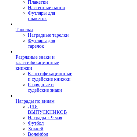
Плакетки
Настенные панно
Футляры для
плакеток
Тарелки
Наградные тарелки
Футляры для
тарелок
Разрядные знаки и
классификационные
книжки
Классификационные
и судейские книжки
Разрядные и
судейские знаки
Награды по видам
ДЛЯ
ВЫПУСКНИКОВ
Награды к 9 мая
Футбол
Хоккей
Волейбол