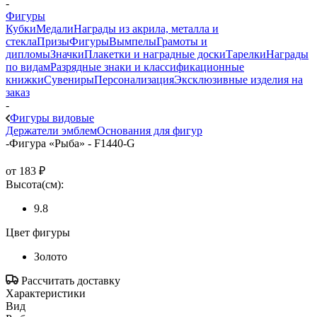
-
Фигуры
Кубки
Медали
Награды из акрила, металла и
стекла
Призы
Фигуры
Вымпелы
Грамоты и
дипломы
Значки
Плакетки и наградные доски
Тарелки
Награды
по видам
Разрядные знаки и классификационные
книжки
Сувениры
Персонализация
Эксклюзивные изделия на
заказ
-
Фигуры видовые
Держатели эмблем
Основания для фигур
-
Фигура «Рыба» - F1440-G
от
183 ₽
Высота(см):
9.8
Цвет фигуры
Золото
Рассчитать доставку
Характеристики
Вид