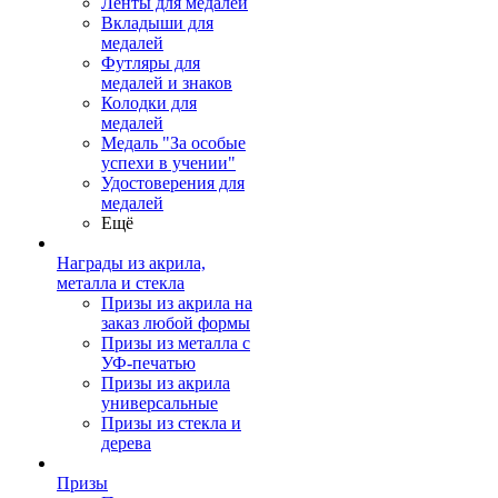
Ленты для медалей
Вкладыши для
медалей
Футляры для
медалей и знаков
Колодки для
медалей
Медаль "За особые
успехи в учении"
Удостоверения для
медалей
Ещё
Награды из акрила,
металла и стекла
Призы из акрила на
заказ любой формы
Призы из металла с
УФ-печатью
Призы из акрила
универсальные
Призы из стекла и
дерева
Призы