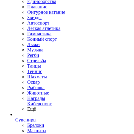
Единоборства
Плавание
Фигурное катание
Звезды
Автоспорт
Легкая атлетика
Гимнастика
Конный спорт
Лыжи
Музыка
Регби
Стрельба
Танцы
Теннис
Шахматы
Оскар
Рыбалка
Животные
Награды
Киберспорт
Ещё
Сувениры
Брелоки
Магниты