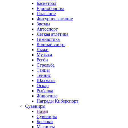
Баскетбол
Единоборства
Плавание
Фигурное катание
Звезды
Автоспорт
Легкая атлетика
Гимнастика
Конный спорт
Лыжи
Музыка
Регби
Стрельба
Танцы
Теннис
Шахматы
Оскар
Рыбалка
Животные
Награды Киберспорт
Сувениры
Назад
Сувениры
Брелоки
Магниты