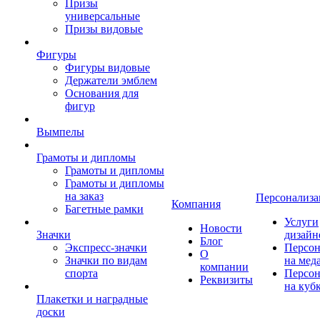
Призы
универсальные
Призы видовые
Фигуры
Фигуры видовые
Держатели эмблем
Основания для
фигур
Вымпелы
Грамоты и дипломы
Грамоты и дипломы
Грамоты и дипломы
на заказ
Персонализа
Компания
Багетные рамки
Услуги
Новости
Значки
дизайн
Блог
Экспресс-значки
Персон
О
Значки по видам
на мед
компании
спорта
Персон
Реквизиты
на куб
Плакетки и наградные
доски