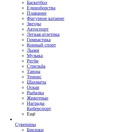
Баскетбол
Единоборства
Плавание
Фигурное катание
Звезды
Автоспорт
Легкая атлетика
Гимнастика
Конный спорт
Лыжи
Музыка
Регби
Стрельба
Танцы
Теннис
Шахматы
Оскар
Рыбалка
Животные
Награды
Киберспорт
Ещё
Сувениры
Брелоки