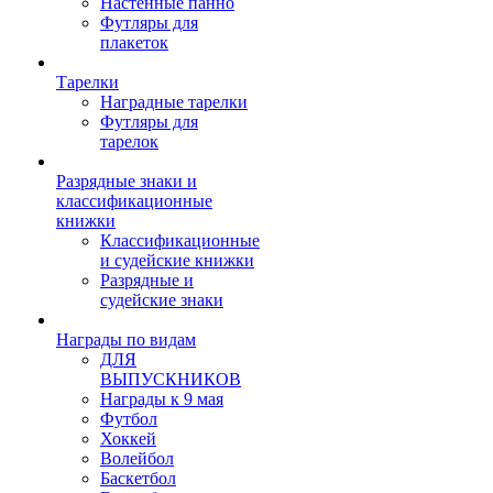
Настенные панно
Футляры для
плакеток
Тарелки
Наградные тарелки
Футляры для
тарелок
Разрядные знаки и
классификационные
книжки
Классификационные
и судейские книжки
Разрядные и
судейские знаки
Награды по видам
ДЛЯ
ВЫПУСКНИКОВ
Награды к 9 мая
Футбол
Хоккей
Волейбол
Баскетбол