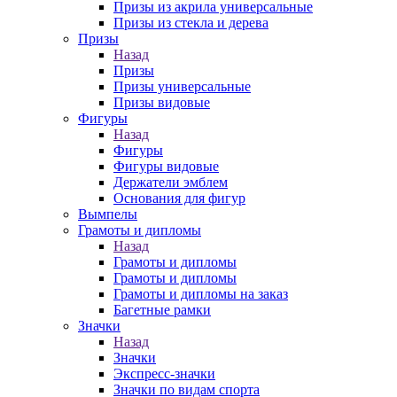
Призы из акрила универсальные
Призы из стекла и дерева
Призы
Назад
Призы
Призы универсальные
Призы видовые
Фигуры
Назад
Фигуры
Фигуры видовые
Держатели эмблем
Основания для фигур
Вымпелы
Грамоты и дипломы
Назад
Грамоты и дипломы
Грамоты и дипломы
Грамоты и дипломы на заказ
Багетные рамки
Значки
Назад
Значки
Экспресс-значки
Значки по видам спорта