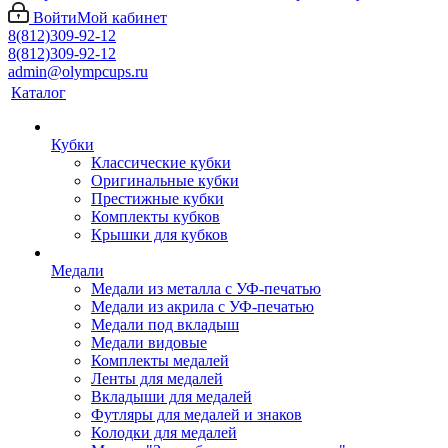
Войти
Мой кабинет
8(812)309-92-12
8(812)309-92-12
admin@olympcups.ru
Каталог
Кубки
Классические кубки
Оригинальные кубки
Престижные кубки
Комплекты кубков
Крышки для кубков
Медали
Медали из металла с УФ-печатью
Медали из акрила с УФ-печатью
Медали под вкладыш
Медали видовые
Комплекты медалей
Ленты для медалей
Вкладыши для медалей
Футляры для медалей и знаков
Колодки для медалей