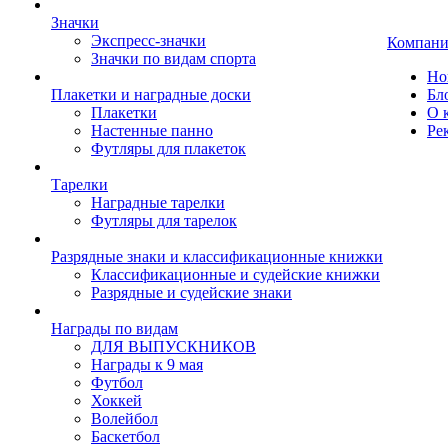
Значки
Экспресс-значки
Компани
Значки по видам спорта
Но
Плакетки и наградные доски
Бл
Плакетки
О 
Настенные панно
Ре
Футляры для плакеток
Тарелки
Наградные тарелки
Футляры для тарелок
Разрядные знаки и классификационные книжки
Классификационные и судейские книжки
Разрядные и судейские знаки
Награды по видам
ДЛЯ ВЫПУСКНИКОВ
Награды к 9 мая
Футбол
Хоккей
Волейбол
Баскетбол