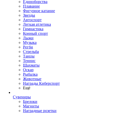
Единоборства
Плавание
Фигурное катание
Звезды
Автоспорт
Легкая атлетика
Гимнастика
Конный спорт
Лыжи
Музыка
Регби
Стрельба
Танцы
Теннис
Шахматы
Оскар
Рыбалка
Животные
Награды Киберспорт
Ещё
Сувениры
Брелоки
Магниты
Наградные розетки