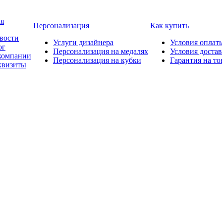
я
Персонализация
Как купить
вости
Услуги дизайнера
Условия оплат
ог
Персонализация на медалях
Условия доста
компании
Персонализация на кубки
Гарантия на то
квизиты