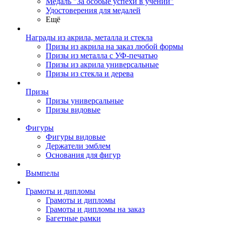
Медаль "За особые успехи в учении"
Удостоверения для медалей
Ещё
Награды из акрила, металла и стекла
Призы из акрила на заказ любой формы
Призы из металла с УФ-печатью
Призы из акрила универсальные
Призы из стекла и дерева
Призы
Призы универсальные
Призы видовые
Фигуры
Фигуры видовые
Держатели эмблем
Основания для фигур
Вымпелы
Грамоты и дипломы
Грамоты и дипломы
Грамоты и дипломы на заказ
Багетные рамки