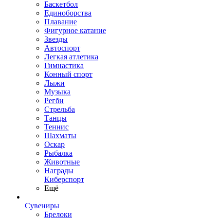
Баскетбол
Единоборства
Плавание
Фигурное катание
Звезды
Автоспорт
Легкая атлетика
Гимнастика
Конный спорт
Лыжи
Музыка
Регби
Стрельба
Танцы
Теннис
Шахматы
Оскар
Рыбалка
Животные
Награды
Киберспорт
Ещё
Сувениры
Брелоки