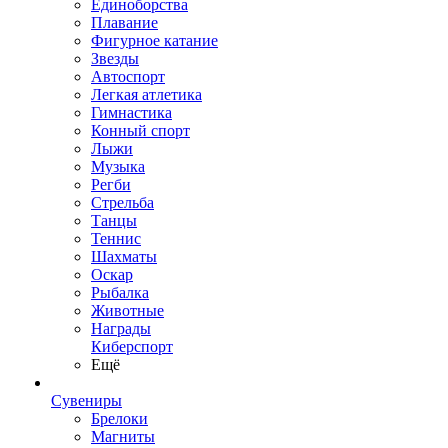
Единоборства
Плавание
Фигурное катание
Звезды
Автоспорт
Легкая атлетика
Гимнастика
Конный спорт
Лыжи
Музыка
Регби
Стрельба
Танцы
Теннис
Шахматы
Оскар
Рыбалка
Животные
Награды
Киберспорт
Ещё
Сувениры
Брелоки
Магниты