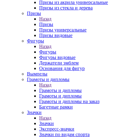
Призы из акрила универсальные
Призы из стекла и дерева
Призы
Назад
Призы
Призы универсальные
Призы видовые
Фигуры
Назад
Фигуры
Фигуры видовые
Держатели эмблем
Основания для фигур
Вымпелы
Грамоты и дипломы
Назад
Грамоты и дипломы
Грамоты и дипломы
Грамоты и дипломы на заказ
Багетные рамки
Значки
Назад
Значки
Экспресс-значки
Значки по видам спорта