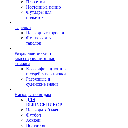
Плакетки
Настенные панно
Футляры для
плакеток
Тарелки
Наградные тарелки
Футляры для
тарелок
Разрядные знаки и
классификационные
книжки
Классификационные
и судейские книжки
Разрядные и
судейские знаки
Награды по видам
ДЛЯ
ВЫПУСКНИКОВ
Награды к 9 мая
Футбол
Хоккей
Волейбол