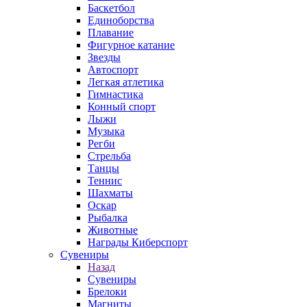
Баскетбол
Единоборства
Плавание
Фигурное катание
Звезды
Автоспорт
Легкая атлетика
Гимнастика
Конный спорт
Лыжи
Музыка
Регби
Стрельба
Танцы
Теннис
Шахматы
Оскар
Рыбалка
Животные
Награды Киберспорт
Сувениры
Назад
Сувениры
Брелоки
Магниты