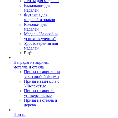
Ленты для медалей
Вкладыши для
медалей
Футляры для
медалей и знаков
Колодки для
медалей
Медаль "За особые
успехи в учении"
Удостоверения для
медалей
Ещё
Награды из акрила,
металла и стекла
Призы из акрила на
заказ любой формы
Призы из металла с
УФ-печатью
Призы из акрила
универсальные
Призы из стекла и
дерева
Призы