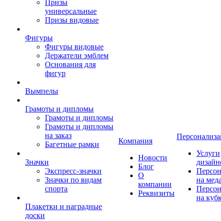
Призы
универсальные
Призы видовые
Фигуры
Фигуры видовые
Держатели эмблем
Основания для
фигур
Вымпелы
Грамоты и дипломы
Грамоты и дипломы
Грамоты и дипломы
на заказ
Персонализа
Компания
Багетные рамки
Услуги
Новости
Значки
дизайн
Блог
Экспресс-значки
Персон
О
Значки по видам
на мед
компании
спорта
Персон
Реквизиты
на куб
Плакетки и наградные
доски