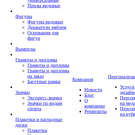
универсальные
Призы видовые
Фигуры
Фигуры видовые
Держатели эмблем
Основания для
фигур
Вымпелы
Грамоты и дипломы
Грамоты и дипломы
Грамоты и дипломы
на заказ
Персонализа
Компания
Багетные рамки
Услуги
Новости
Значки
дизайн
Блог
Экспресс-значки
Персон
О
Значки по видам
на мед
компании
спорта
Персон
Реквизиты
на куб
Плакетки и наградные
доски
Плакетки