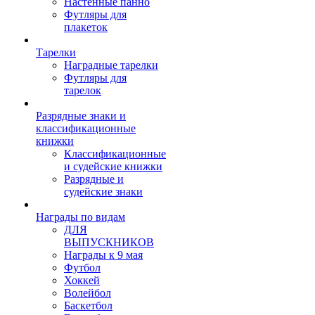
Настенные панно
Футляры для
плакеток
Тарелки
Наградные тарелки
Футляры для
тарелок
Разрядные знаки и
классификационные
книжки
Классификационные
и судейские книжки
Разрядные и
судейские знаки
Награды по видам
ДЛЯ
ВЫПУСКНИКОВ
Награды к 9 мая
Футбол
Хоккей
Волейбол
Баскетбол