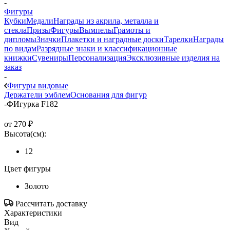
-
Фигуры
Кубки
Медали
Награды из акрила, металла и
стекла
Призы
Фигуры
Вымпелы
Грамоты и
дипломы
Значки
Плакетки и наградные доски
Тарелки
Награды
по видам
Разрядные знаки и классификационные
книжки
Сувениры
Персонализация
Эксклюзивные изделия на
заказ
-
Фигуры видовые
Держатели эмблем
Основания для фигур
-
ФИгурка F182
от
270 ₽
Высота(см):
12
Цвет фигуры
Золото
Рассчитать доставку
Характеристики
Вид