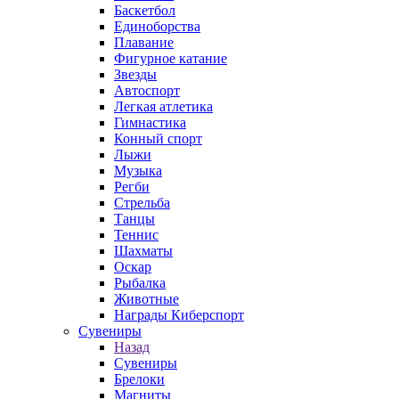
Баскетбол
Единоборства
Плавание
Фигурное катание
Звезды
Автоспорт
Легкая атлетика
Гимнастика
Конный спорт
Лыжи
Музыка
Регби
Стрельба
Танцы
Теннис
Шахматы
Оскар
Рыбалка
Животные
Награды Киберспорт
Сувениры
Назад
Сувениры
Брелоки
Магниты