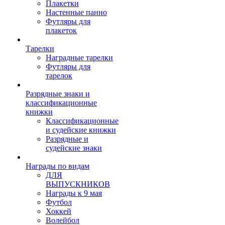
Плакетки
Настенные панно
Футляры для
плакеток
Тарелки
Наградные тарелки
Футляры для
тарелок
Разрядные знаки и
классификационные
книжки
Классификационные
и судейские книжки
Разрядные и
судейские знаки
Награды по видам
ДЛЯ
ВЫПУСКНИКОВ
Награды к 9 мая
Футбол
Хоккей
Волейбол