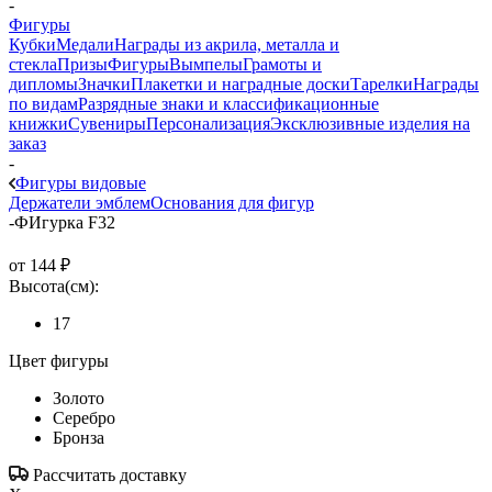
-
Фигуры
Кубки
Медали
Награды из акрила, металла и
стекла
Призы
Фигуры
Вымпелы
Грамоты и
дипломы
Значки
Плакетки и наградные доски
Тарелки
Награды
по видам
Разрядные знаки и классификационные
книжки
Сувениры
Персонализация
Эксклюзивные изделия на
заказ
-
Фигуры видовые
Держатели эмблем
Основания для фигур
-
ФИгурка F32
от
144 ₽
Высота(см):
17
Цвет фигуры
Золото
Серебро
Бронза
Рассчитать доставку