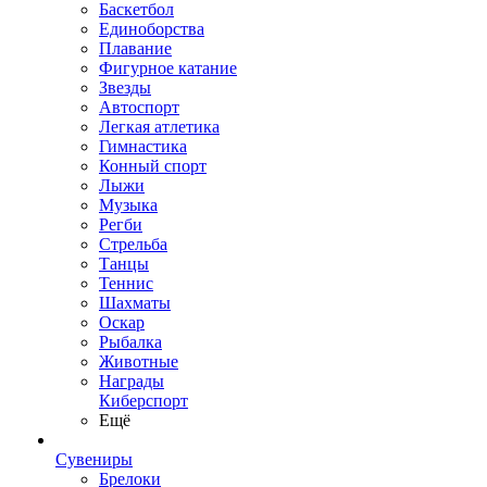
Баскетбол
Единоборства
Плавание
Фигурное катание
Звезды
Автоспорт
Легкая атлетика
Гимнастика
Конный спорт
Лыжи
Музыка
Регби
Стрельба
Танцы
Теннис
Шахматы
Оскар
Рыбалка
Животные
Награды
Киберспорт
Ещё
Сувениры
Брелоки