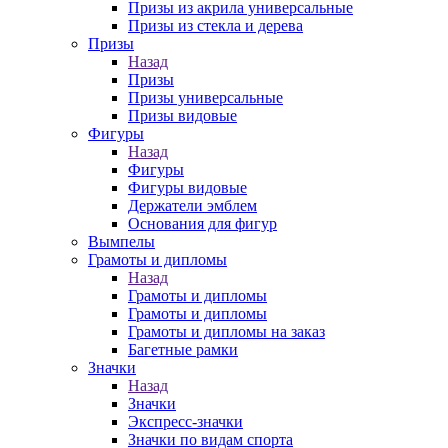
Призы из акрила универсальные
Призы из стекла и дерева
Призы
Назад
Призы
Призы универсальные
Призы видовые
Фигуры
Назад
Фигуры
Фигуры видовые
Держатели эмблем
Основания для фигур
Вымпелы
Грамоты и дипломы
Назад
Грамоты и дипломы
Грамоты и дипломы
Грамоты и дипломы на заказ
Багетные рамки
Значки
Назад
Значки
Экспресс-значки
Значки по видам спорта