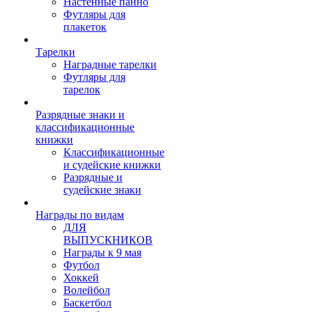
Настенные панно
Футляры для
плакеток
Тарелки
Наградные тарелки
Футляры для
тарелок
Разрядные знаки и
классификационные
книжки
Классификационные
и судейские книжки
Разрядные и
судейские знаки
Награды по видам
ДЛЯ
ВЫПУСКНИКОВ
Награды к 9 мая
Футбол
Хоккей
Волейбол
Баскетбол