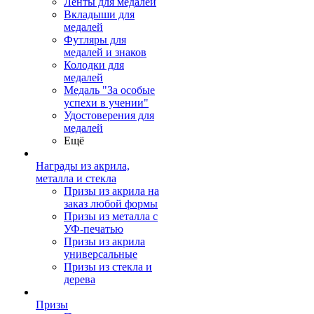
Ленты для медалей
Вкладыши для
медалей
Футляры для
медалей и знаков
Колодки для
медалей
Медаль "За особые
успехи в учении"
Удостоверения для
медалей
Ещё
Награды из акрила,
металла и стекла
Призы из акрила на
заказ любой формы
Призы из металла с
УФ-печатью
Призы из акрила
универсальные
Призы из стекла и
дерева
Призы