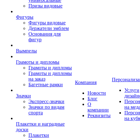
универсальные
Призы видовые
Фигуры
Фигуры видовые
Держатели эмблем
Основания для
фигур
Вымпелы
Грамоты и дипломы
Грамоты и дипломы
Грамоты и дипломы
на заказ
Персонализа
Компания
Багетные рамки
Услуги
Новости
Значки
дизайн
Блог
Экспресс-значки
Персон
О
Значки по видам
на мед
компании
спорта
Персон
Реквизиты
на куб
Плакетки и наградные
доски
Плакетки