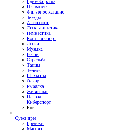
Единоборства
Плавание
Фигурное катание
Звезды
Автоспорт
Легкая атлетика
Гимнастика
Конный спорт
Лыжи
Музыка
Регби
Стрельба
Танцы
Теннис
Шахматы
Оскар
Рыбалка
Животные
Награды
Киберспорт
Ещё
Сувениры
Брелоки
Магниты