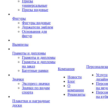
Призы
универсальные
Призы видовые
Фигуры
Фигуры видовые
Держатели эмблем
Основания для
фигур
Вымпелы
Грамоты и дипломы
Грамоты и дипломы
Грамоты и дипломы
на заказ
Персонализа
Компания
Багетные рамки
Услуги
Новости
Значки
дизайн
Блог
Экспресс-значки
Персон
О
Значки по видам
на мед
компании
спорта
Персон
Реквизиты
на куб
Плакетки и наградные
доски