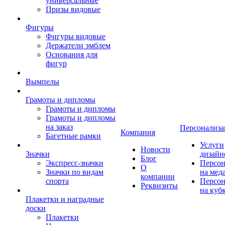
универсальные
Призы видовые
Фигуры
Фигуры видовые
Держатели эмблем
Основания для
фигур
Вымпелы
Грамоты и дипломы
Грамоты и дипломы
Грамоты и дипломы
на заказ
Персонализа
Компания
Багетные рамки
Услуги
Новости
Значки
дизайн
Блог
Экспресс-значки
Персон
О
Значки по видам
на мед
компании
спорта
Персон
Реквизиты
на куб
Плакетки и наградные
доски
Плакетки