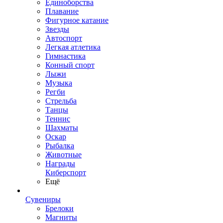
Единоборства
Плавание
Фигурное катание
Звезды
Автоспорт
Легкая атлетика
Гимнастика
Конный спорт
Лыжи
Музыка
Регби
Стрельба
Танцы
Теннис
Шахматы
Оскар
Рыбалка
Животные
Награды
Киберспорт
Ещё
Сувениры
Брелоки
Магниты