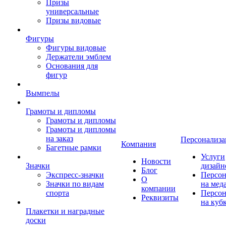
Призы
универсальные
Призы видовые
Фигуры
Фигуры видовые
Держатели эмблем
Основания для
фигур
Вымпелы
Грамоты и дипломы
Грамоты и дипломы
Грамоты и дипломы
на заказ
Персонализа
Компания
Багетные рамки
Услуги
Новости
Значки
дизайн
Блог
Экспресс-значки
Персон
О
Значки по видам
на мед
компании
спорта
Персон
Реквизиты
на куб
Плакетки и наградные
доски