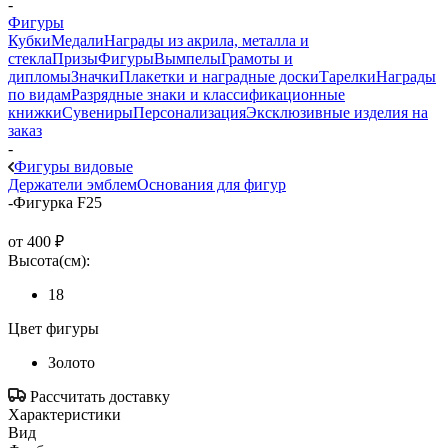
-
Фигуры
Кубки
Медали
Награды из акрила, металла и
стекла
Призы
Фигуры
Вымпелы
Грамоты и
дипломы
Значки
Плакетки и наградные доски
Тарелки
Награды
по видам
Разрядные знаки и классификационные
книжки
Сувениры
Персонализация
Эксклюзивные изделия на
заказ
-
Фигуры видовые
Держатели эмблем
Основания для фигур
-
Фигурка F25
от
400 ₽
Высота(см):
18
Цвет фигуры
Золото
Рассчитать доставку
Характеристики
Вид