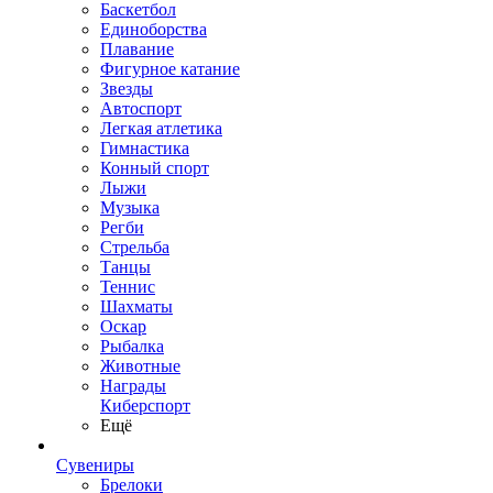
Баскетбол
Единоборства
Плавание
Фигурное катание
Звезды
Автоспорт
Легкая атлетика
Гимнастика
Конный спорт
Лыжи
Музыка
Регби
Стрельба
Танцы
Теннис
Шахматы
Оскар
Рыбалка
Животные
Награды
Киберспорт
Ещё
Сувениры
Брелоки