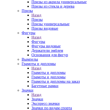
Призы из акрила универсальные
Призы из стекла и дерева
Призы
Назад
Призы
Призы универсальные
Призы видовые
Фигуры
Назад
Фигуры
Фигуры видовые
Держатели эмблем
Основания для фигур
Вымпелы
Грамоты и дипломы
Назад
Грамоты и дипломы
Грамоты и дипломы
Грамоты и дипломы на заказ
Багетные рамки
Значки
Назад
Значки
Экспресс-значки
Значки по видам спорта