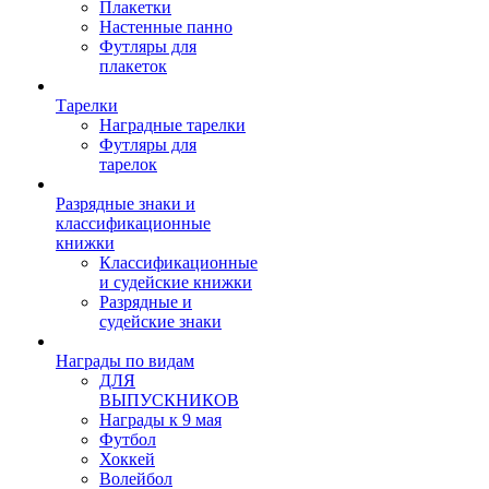
Плакетки
Настенные панно
Футляры для
плакеток
Тарелки
Наградные тарелки
Футляры для
тарелок
Разрядные знаки и
классификационные
книжки
Классификационные
и судейские книжки
Разрядные и
судейские знаки
Награды по видам
ДЛЯ
ВЫПУСКНИКОВ
Награды к 9 мая
Футбол
Хоккей
Волейбол