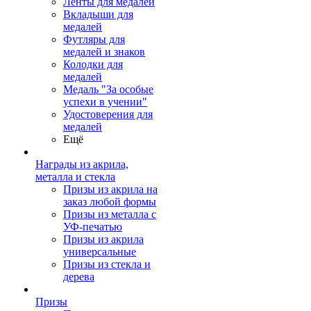
Ленты для медалей
Вкладыши для
медалей
Футляры для
медалей и знаков
Колодки для
медалей
Медаль "За особые
успехи в учении"
Удостоверения для
медалей
Ещё
Награды из акрила,
металла и стекла
Призы из акрила на
заказ любой формы
Призы из металла с
УФ-печатью
Призы из акрила
универсальные
Призы из стекла и
дерева
Призы