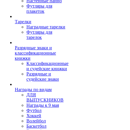
Настенные панно
Футляры для
плакеток
Тарелки
Наградные тарелки
Футляры для
тарелок
Разрядные знаки и
классификационные
книжки
Классификационные
и судейские книжки
Разрядные и
судейские знаки
Награды по видам
ДЛЯ
ВЫПУСКНИКОВ
Награды к 9 мая
Футбол
Хоккей
Волейбол
Баскетбол