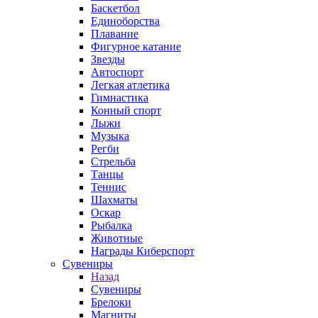
Баскетбол
Единоборства
Плавание
Фигурное катание
Звезды
Автоспорт
Легкая атлетика
Гимнастика
Конный спорт
Лыжи
Музыка
Регби
Стрельба
Танцы
Теннис
Шахматы
Оскар
Рыбалка
Животные
Награды Киберспорт
Сувениры
Назад
Сувениры
Брелоки
Магниты