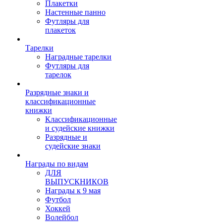
Плакетки
Настенные панно
Футляры для
плакеток
Тарелки
Наградные тарелки
Футляры для
тарелок
Разрядные знаки и
классификационные
книжки
Классификационные
и судейские книжки
Разрядные и
судейские знаки
Награды по видам
ДЛЯ
ВЫПУСКНИКОВ
Награды к 9 мая
Футбол
Хоккей
Волейбол