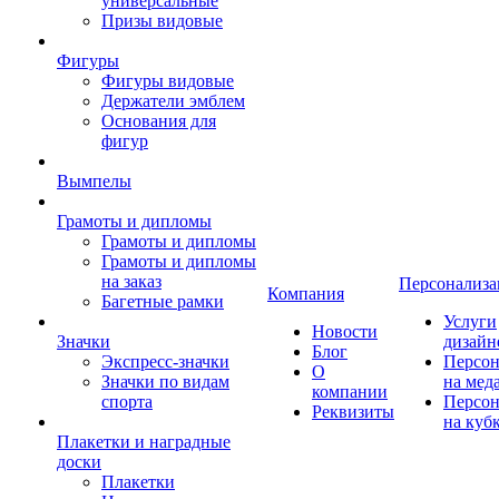
универсальные
Призы видовые
Фигуры
Фигуры видовые
Держатели эмблем
Основания для
фигур
Вымпелы
Грамоты и дипломы
Грамоты и дипломы
Грамоты и дипломы
на заказ
Персонализа
Компания
Багетные рамки
Услуги
Новости
Значки
дизайн
Блог
Экспресс-значки
Персон
О
Значки по видам
на мед
компании
спорта
Персон
Реквизиты
на куб
Плакетки и наградные
доски
Плакетки