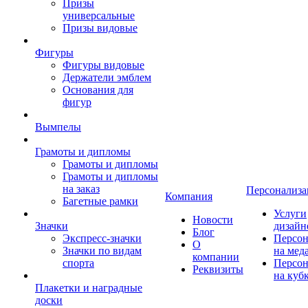
Призы
универсальные
Призы видовые
Фигуры
Фигуры видовые
Держатели эмблем
Основания для
фигур
Вымпелы
Грамоты и дипломы
Грамоты и дипломы
Грамоты и дипломы
на заказ
Персонализа
Компания
Багетные рамки
Услуги
Новости
Значки
дизайн
Блог
Экспресс-значки
Персон
О
Значки по видам
на мед
компании
спорта
Персон
Реквизиты
на куб
Плакетки и наградные
доски