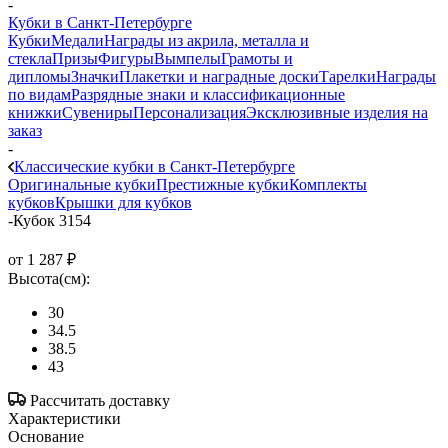
-
Кубки в Санкт-Петербурге
Кубки
Медали
Награды из акрила, металла и
стекла
Призы
Фигуры
Вымпелы
Грамоты и
дипломы
Значки
Плакетки и наградные доски
Тарелки
Награды
по видам
Разрядные знаки и классификационные
книжки
Сувениры
Персонализация
Эксклюзивные изделия на
заказ
-
Классические кубки в Санкт-Петербурге
Оригинальные кубки
Престижные кубки
Комплекты
кубков
Крышки для кубков
-
Кубок 3154
от
1 287 ₽
Высота(см):
30
34.5
38.5
43
Рассчитать доставку
Характеристики
Основание