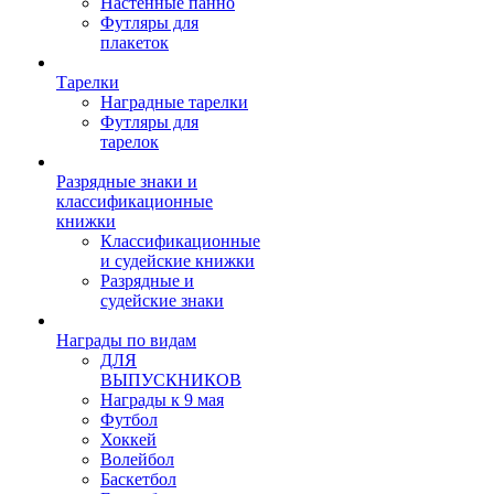
Настенные панно
Футляры для
плакеток
Тарелки
Наградные тарелки
Футляры для
тарелок
Разрядные знаки и
классификационные
книжки
Классификационные
и судейские книжки
Разрядные и
судейские знаки
Награды по видам
ДЛЯ
ВЫПУСКНИКОВ
Награды к 9 мая
Футбол
Хоккей
Волейбол
Баскетбол