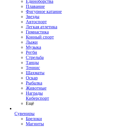
Единоборства
Плавание
Фигурное катание
Звезды
Автоспорт
Легкая атлетика
Гимнастика
Конный спорт
Лыжи
Музыка
Регби
Стрельба
Танцы
Теннис
Шахматы
Оскар
Рыбалка
Животные
Награды
Киберспорт
Ещё
Сувениры
Брелоки
Магниты