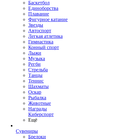
Баскетбол
Единоборства
Плавание
Фигурное катание
Звезды
Автоспорт
Легкая атлетика
Гимнастика
Конный спорт
Лыжи
Музыка
Регби
Стрельба
Танцы
Теннис
Шахматы
Оскар
Рыбалка
Животные
Награды
Киберспорт
Ещё
Сувениры
Брелоки