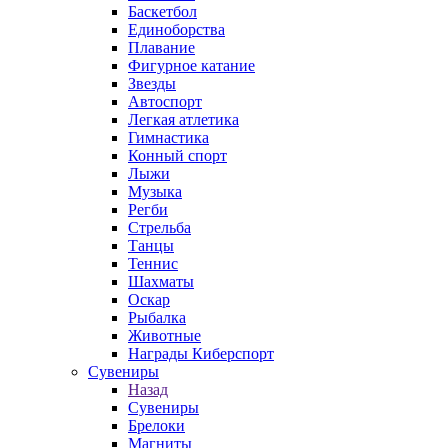
Баскетбол
Единоборства
Плавание
Фигурное катание
Звезды
Автоспорт
Легкая атлетика
Гимнастика
Конный спорт
Лыжи
Музыка
Регби
Стрельба
Танцы
Теннис
Шахматы
Оскар
Рыбалка
Животные
Награды Киберспорт
Сувениры
Назад
Сувениры
Брелоки
Магниты