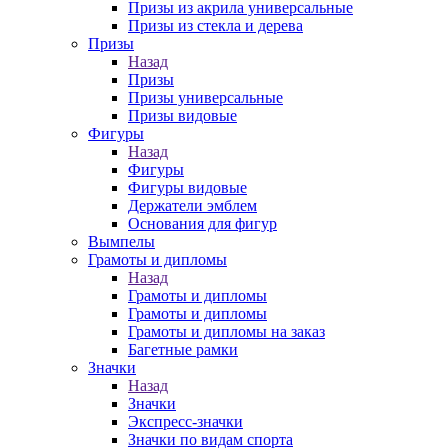
Призы из акрила универсальные
Призы из стекла и дерева
Призы
Назад
Призы
Призы универсальные
Призы видовые
Фигуры
Назад
Фигуры
Фигуры видовые
Держатели эмблем
Основания для фигур
Вымпелы
Грамоты и дипломы
Назад
Грамоты и дипломы
Грамоты и дипломы
Грамоты и дипломы на заказ
Багетные рамки
Значки
Назад
Значки
Экспресс-значки
Значки по видам спорта