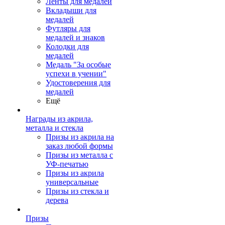
Ленты для медалей
Вкладыши для
медалей
Футляры для
медалей и знаков
Колодки для
медалей
Медаль "За особые
успехи в учении"
Удостоверения для
медалей
Ещё
Награды из акрила,
металла и стекла
Призы из акрила на
заказ любой формы
Призы из металла с
УФ-печатью
Призы из акрила
универсальные
Призы из стекла и
дерева
Призы