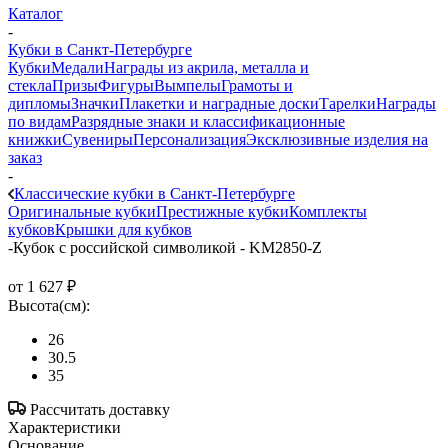
Каталог
-
Кубки в Санкт-Петербурге
Кубки
Медали
Награды из акрила, металла и
стекла
Призы
Фигуры
Вымпелы
Грамоты и
дипломы
Значки
Плакетки и наградные доски
Тарелки
Награды
по видам
Разрядные знаки и классификационные
книжки
Сувениры
Персонализация
Эксклюзивные изделия на
заказ
-
Классические кубки в Санкт-Петербурге
Оригинальные кубки
Престижные кубки
Комплекты
кубков
Крышки для кубков
-
Кубок с российской символикой - KM2850-Z
от
1 627 ₽
Высота(см):
26
30.5
35
Рассчитать доставку
Характеристики
Основание