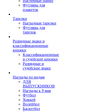
Настенные панно
Футляры для
плакеток
Тарелки
Наградные тарелки
Футляры для
тарелок
Разрядные знаки и
классификационные
книжки
Классификационные
и судейские книжки
Разрядные и
судейские знаки
Награды по видам
ДЛЯ
ВЫПУСКНИКОВ
Награды к 9 мая
Футбол
Хоккей
Волейбол
Баскетбол