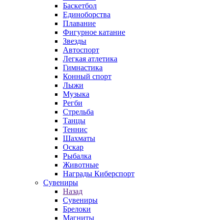
Баскетбол
Единоборства
Плавание
Фигурное катание
Звезды
Автоспорт
Легкая атлетика
Гимнастика
Конный спорт
Лыжи
Музыка
Регби
Стрельба
Танцы
Теннис
Шахматы
Оскар
Рыбалка
Животные
Награды Киберспорт
Сувениры
Назад
Сувениры
Брелоки
Магниты