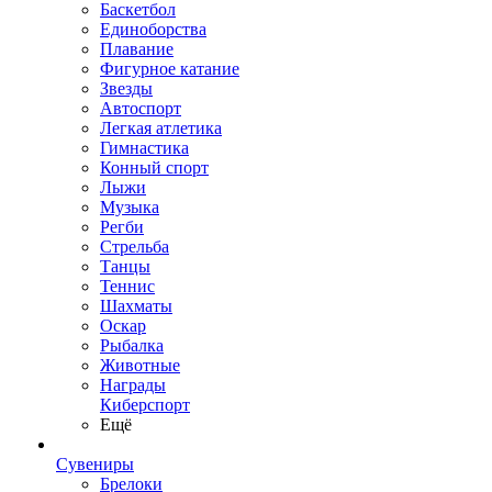
Баскетбол
Единоборства
Плавание
Фигурное катание
Звезды
Автоспорт
Легкая атлетика
Гимнастика
Конный спорт
Лыжи
Музыка
Регби
Стрельба
Танцы
Теннис
Шахматы
Оскар
Рыбалка
Животные
Награды
Киберспорт
Ещё
Сувениры
Брелоки