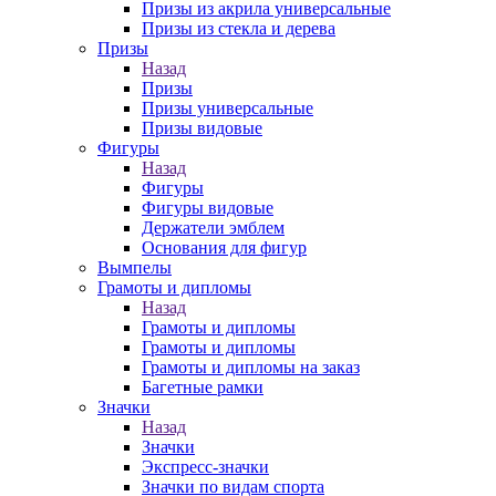
Призы из акрила универсальные
Призы из стекла и дерева
Призы
Назад
Призы
Призы универсальные
Призы видовые
Фигуры
Назад
Фигуры
Фигуры видовые
Держатели эмблем
Основания для фигур
Вымпелы
Грамоты и дипломы
Назад
Грамоты и дипломы
Грамоты и дипломы
Грамоты и дипломы на заказ
Багетные рамки
Значки
Назад
Значки
Экспресс-значки
Значки по видам спорта