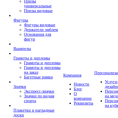
Призы
универсальные
Призы видовые
Фигуры
Фигуры видовые
Держатели эмблем
Основания для
фигур
Вымпелы
Грамоты и дипломы
Грамоты и дипломы
Грамоты и дипломы
на заказ
Персонализа
Компания
Багетные рамки
Услуги
Новости
Значки
дизайн
Блог
Экспресс-значки
Персон
О
Значки по видам
на мед
компании
спорта
Персон
Реквизиты
на куб
Плакетки и наградные
доски