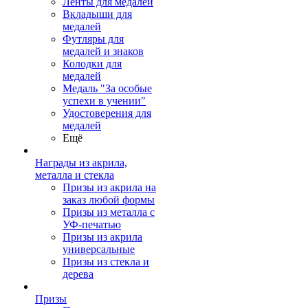
Ленты для медалей
Вкладыши для
медалей
Футляры для
медалей и знаков
Колодки для
медалей
Медаль "За особые
успехи в учении"
Удостоверения для
медалей
Ещё
Награды из акрила,
металла и стекла
Призы из акрила на
заказ любой формы
Призы из металла с
УФ-печатью
Призы из акрила
универсальные
Призы из стекла и
дерева
Призы