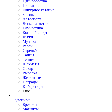
Единоборства
Плавание
Фигурное катание
Звезды
Автоспорт
Легкая атлетика
Гимнастика
Конный спорт
Лыжи
Музыка
Регби
Стрельба
Танцы
Теннис
Шахматы
Оскар
Рыбалка
Животные
Награды
Киберспорт
Ещё
Сувениры
Брелоки
Магниты