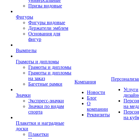
универсальные
Призы видовые
Фигуры
Фигуры видовые
Держатели эмблем
Основания для
фигур
Вымпелы
Грамоты и дипломы
Грамоты и дипломы
Грамоты и дипломы
на заказ
Персонализа
Компания
Багетные рамки
Услуги
Новости
Значки
дизайн
Блог
Экспресс-значки
Персон
О
Значки по видам
на мед
компании
спорта
Персон
Реквизиты
на куб
Плакетки и наградные
доски
Плакетки