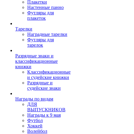
Плакетки
Настенные панно
Футляры для
плакеток
Тарелки
Наградные тарелки
Футляры для
тарелок
Разрядные знаки и
классификационные
книжки
Классификационные
и судейские книжки
Разрядные и
судейские знаки
Награды по видам
ДЛЯ
ВЫПУСКНИКОВ
Награды к 9 мая
Футбол
Хоккей
Волейбол