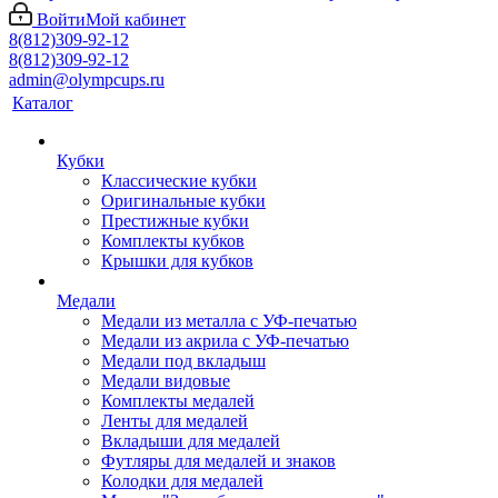
Войти
Мой кабинет
8(812)309-92-12
8(812)309-92-12
admin@olympcups.ru
Каталог
Кубки
Классические кубки
Оригинальные кубки
Престижные кубки
Комплекты кубков
Крышки для кубков
Медали
Медали из металла с УФ-печатью
Медали из акрила с УФ-печатью
Медали под вкладыш
Медали видовые
Комплекты медалей
Ленты для медалей
Вкладыши для медалей
Футляры для медалей и знаков
Колодки для медалей