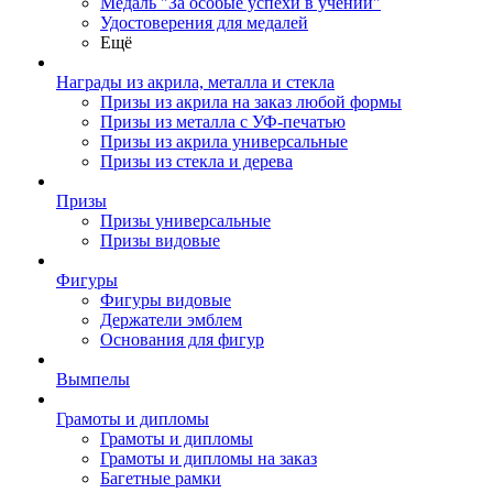
Медаль "За особые успехи в учении"
Удостоверения для медалей
Ещё
Награды из акрила, металла и стекла
Призы из акрила на заказ любой формы
Призы из металла с УФ-печатью
Призы из акрила универсальные
Призы из стекла и дерева
Призы
Призы универсальные
Призы видовые
Фигуры
Фигуры видовые
Держатели эмблем
Основания для фигур
Вымпелы
Грамоты и дипломы
Грамоты и дипломы
Грамоты и дипломы на заказ
Багетные рамки