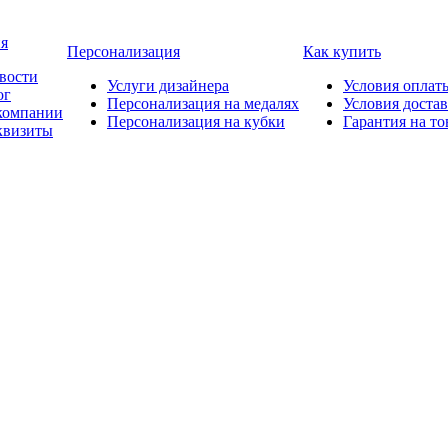
я
Персонализация
Как купить
вости
Услуги дизайнера
Условия оплат
ог
Персонализация на медалях
Условия доста
компании
Персонализация на кубки
Гарантия на то
квизиты