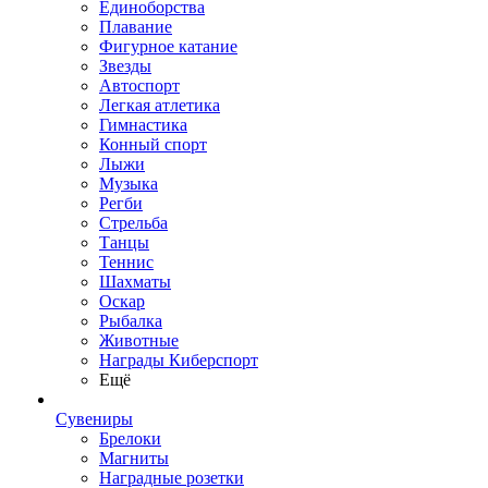
Единоборства
Плавание
Фигурное катание
Звезды
Автоспорт
Легкая атлетика
Гимнастика
Конный спорт
Лыжи
Музыка
Регби
Стрельба
Танцы
Теннис
Шахматы
Оскар
Рыбалка
Животные
Награды Киберспорт
Ещё
Сувениры
Брелоки
Магниты
Наградные розетки