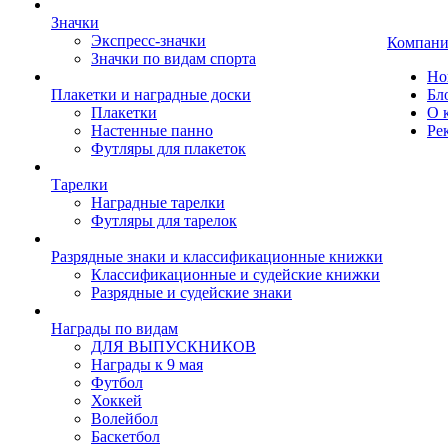
Значки
Экспресс-значки
Компани
Значки по видам спорта
Но
Плакетки и наградные доски
Бл
Плакетки
О 
Настенные панно
Ре
Футляры для плакеток
Тарелки
Наградные тарелки
Футляры для тарелок
Разрядные знаки и классификационные книжки
Классификационные и судейские книжки
Разрядные и судейские знаки
Награды по видам
ДЛЯ ВЫПУСКНИКОВ
Награды к 9 мая
Футбол
Хоккей
Волейбол
Баскетбол