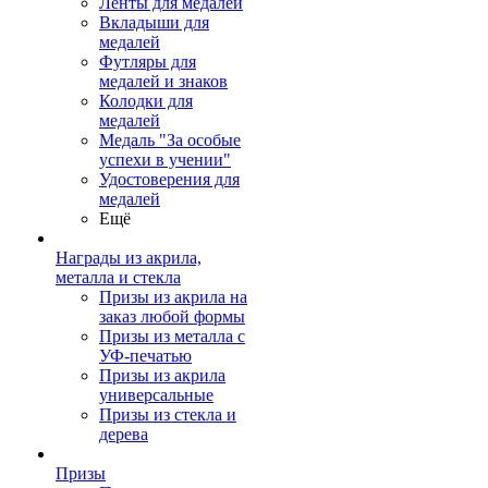
Ленты для медалей
Вкладыши для
медалей
Футляры для
медалей и знаков
Колодки для
медалей
Медаль "За особые
успехи в учении"
Удостоверения для
медалей
Ещё
Награды из акрила,
металла и стекла
Призы из акрила на
заказ любой формы
Призы из металла с
УФ-печатью
Призы из акрила
универсальные
Призы из стекла и
дерева
Призы