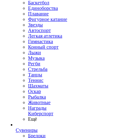
Баскетбол
Единоборства
Плавание
Фигурное катание
Звезды
Автоспорт
Легкая атлетика
Гимнастика
Конный спорт
Лыжи
Музыка
Регби
Стрельба
Танцы
Теннис
Шахматы
Оскар
Рыбалка
Животные
Награды
Киберспорт
Ещё
Сувениры
Брелоки