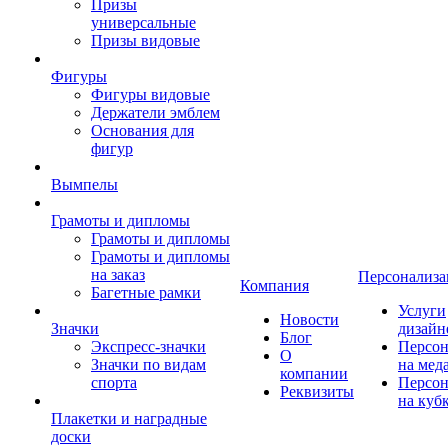
Призы
универсальные
Призы видовые
Фигуры
Фигуры видовые
Держатели эмблем
Основания для
фигур
Вымпелы
Грамоты и дипломы
Грамоты и дипломы
Грамоты и дипломы
на заказ
Персонализа
Компания
Багетные рамки
Услуги
Новости
Значки
дизайн
Блог
Экспресс-значки
Персон
О
Значки по видам
на мед
компании
спорта
Персон
Реквизиты
на куб
Плакетки и наградные
доски