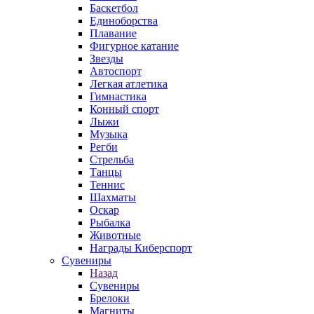
Баскетбол
Единоборства
Плавание
Фигурное катание
Звезды
Автоспорт
Легкая атлетика
Гимнастика
Конный спорт
Лыжи
Музыка
Регби
Стрельба
Танцы
Теннис
Шахматы
Оскар
Рыбалка
Животные
Награды Киберспорт
Сувениры
Назад
Сувениры
Брелоки
Магниты