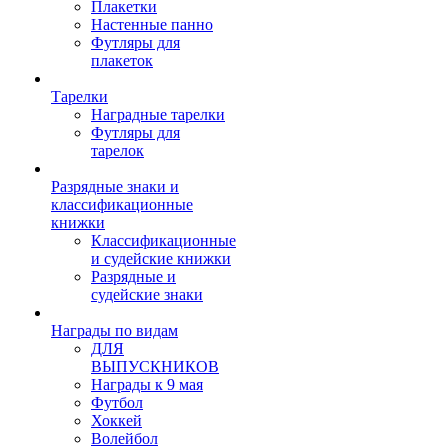
Плакетки
Настенные панно
Футляры для
плакеток
Тарелки
Наградные тарелки
Футляры для
тарелок
Разрядные знаки и
классификационные
книжки
Классификационные
и судейские книжки
Разрядные и
судейские знаки
Награды по видам
ДЛЯ
ВЫПУСКНИКОВ
Награды к 9 мая
Футбол
Хоккей
Волейбол