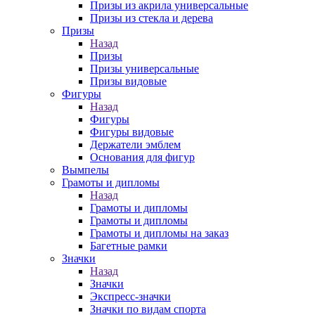
Призы из акрила универсальные
Призы из стекла и дерева
Призы
Назад
Призы
Призы универсальные
Призы видовые
Фигуры
Назад
Фигуры
Фигуры видовые
Держатели эмблем
Основания для фигур
Вымпелы
Грамоты и дипломы
Назад
Грамоты и дипломы
Грамоты и дипломы
Грамоты и дипломы на заказ
Багетные рамки
Значки
Назад
Значки
Экспресс-значки
Значки по видам спорта