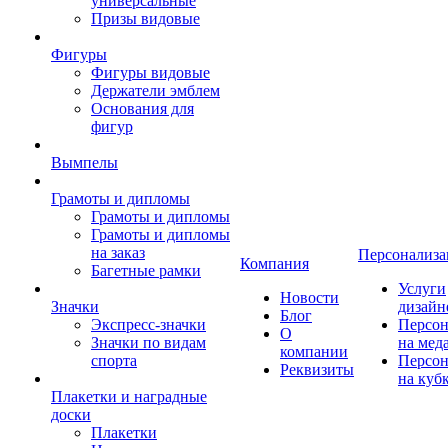
универсальные
Призы видовые
Фигуры
Фигуры видовые
Держатели эмблем
Основания для
фигур
Вымпелы
Грамоты и дипломы
Грамоты и дипломы
Грамоты и дипломы
на заказ
Персонализа
Компания
Багетные рамки
Услуги
Новости
Значки
дизайн
Блог
Экспресс-значки
Персон
О
Значки по видам
на мед
компании
спорта
Персон
Реквизиты
на куб
Плакетки и наградные
доски
Плакетки