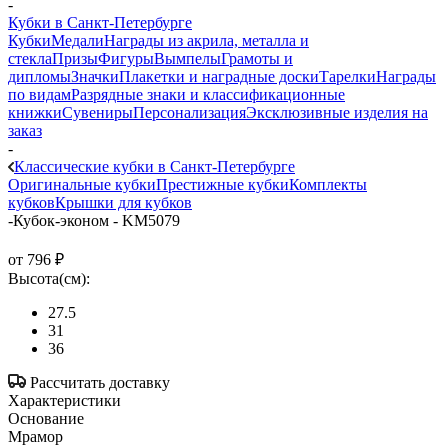
-
Кубки в Санкт-Петербурге
Кубки
Медали
Награды из акрила, металла и
стекла
Призы
Фигуры
Вымпелы
Грамоты и
дипломы
Значки
Плакетки и наградные доски
Тарелки
Награды
по видам
Разрядные знаки и классификационные
книжки
Сувениры
Персонализация
Эксклюзивные изделия на
заказ
-
Классические кубки в Санкт-Петербурге
Оригинальные кубки
Престижные кубки
Комплекты
кубков
Крышки для кубков
-
Кубок-эконом - KM5079
от
796 ₽
Высота(см):
27.5
31
36
Рассчитать доставку
Характеристики
Основание
Мрамор