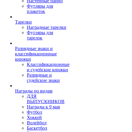
Настенные панно
Футляры для
плакеток
Тарелки
Наградные тарелки
Футляры для
тарелок
Разрядные знаки и
классификационные
книжки
Классификационные
и судейские книжки
Разрядные и
судейские знаки
Награды по видам
ДЛЯ
ВЫПУСКНИКОВ
Награды к 9 мая
Футбол
Хоккей
Волейбол
Баскетбол