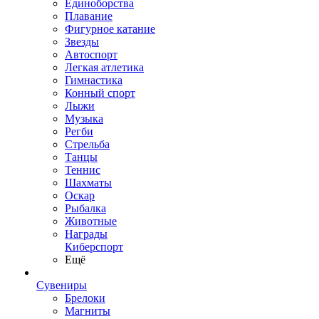
Единоборства
Плавание
Фигурное катание
Звезды
Автоспорт
Легкая атлетика
Гимнастика
Конный спорт
Лыжи
Музыка
Регби
Стрельба
Танцы
Теннис
Шахматы
Оскар
Рыбалка
Животные
Награды
Киберспорт
Ещё
Сувениры
Брелоки
Магниты