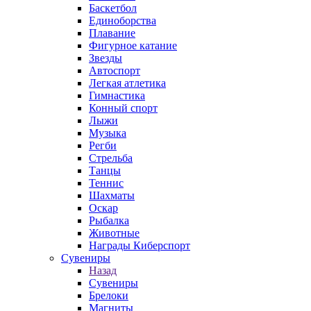
Баскетбол
Единоборства
Плавание
Фигурное катание
Звезды
Автоспорт
Легкая атлетика
Гимнастика
Конный спорт
Лыжи
Музыка
Регби
Стрельба
Танцы
Теннис
Шахматы
Оскар
Рыбалка
Животные
Награды Киберспорт
Сувениры
Назад
Сувениры
Брелоки
Магниты