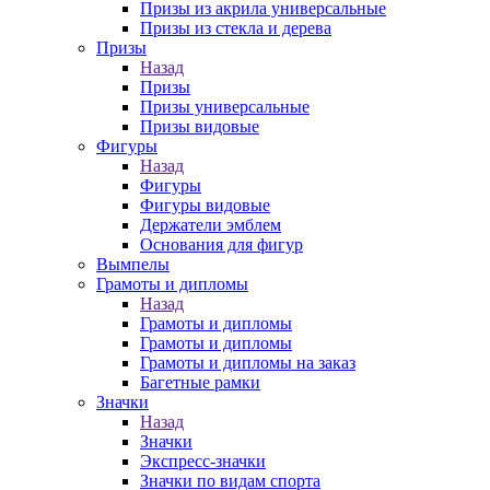
Призы из акрила универсальные
Призы из стекла и дерева
Призы
Назад
Призы
Призы универсальные
Призы видовые
Фигуры
Назад
Фигуры
Фигуры видовые
Держатели эмблем
Основания для фигур
Вымпелы
Грамоты и дипломы
Назад
Грамоты и дипломы
Грамоты и дипломы
Грамоты и дипломы на заказ
Багетные рамки
Значки
Назад
Значки
Экспресс-значки
Значки по видам спорта