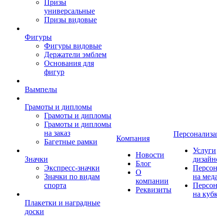
Призы
универсальные
Призы видовые
Фигуры
Фигуры видовые
Держатели эмблем
Основания для
фигур
Вымпелы
Грамоты и дипломы
Грамоты и дипломы
Грамоты и дипломы
на заказ
Персонализа
Компания
Багетные рамки
Услуги
Новости
Значки
дизайн
Блог
Экспресс-значки
Персон
О
Значки по видам
на мед
компании
спорта
Персон
Реквизиты
на куб
Плакетки и наградные
доски