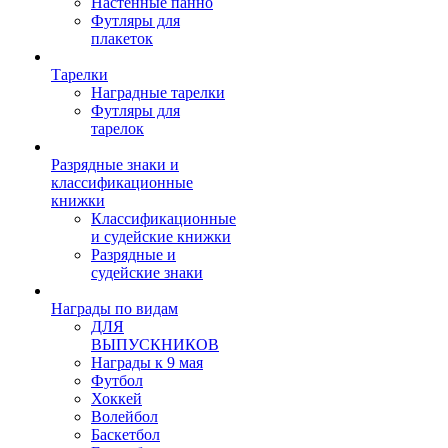
Настенные панно
Футляры для
плакеток
Тарелки
Наградные тарелки
Футляры для
тарелок
Разрядные знаки и
классификационные
книжки
Классификационные
и судейские книжки
Разрядные и
судейские знаки
Награды по видам
ДЛЯ
ВЫПУСКНИКОВ
Награды к 9 мая
Футбол
Хоккей
Волейбол
Баскетбол