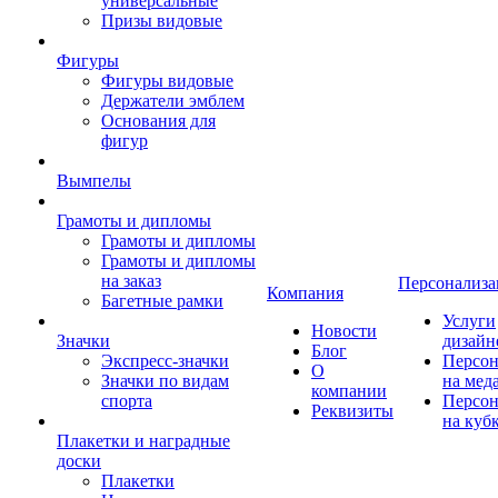
универсальные
Призы видовые
Фигуры
Фигуры видовые
Держатели эмблем
Основания для
фигур
Вымпелы
Грамоты и дипломы
Грамоты и дипломы
Грамоты и дипломы
на заказ
Персонализа
Компания
Багетные рамки
Услуги
Новости
Значки
дизайн
Блог
Экспресс-значки
Персон
О
Значки по видам
на мед
компании
спорта
Персон
Реквизиты
на куб
Плакетки и наградные
доски
Плакетки