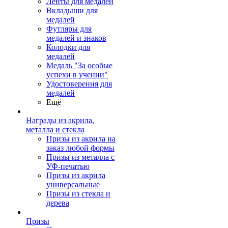
Ленты для медалей
Вкладыши для
медалей
Футляры для
медалей и знаков
Колодки для
медалей
Медаль "За особые
успехи в учении"
Удостоверения для
медалей
Ещё
Награды из акрила,
металла и стекла
Призы из акрила на
заказ любой формы
Призы из металла с
УФ-печатью
Призы из акрила
универсальные
Призы из стекла и
дерева
Призы