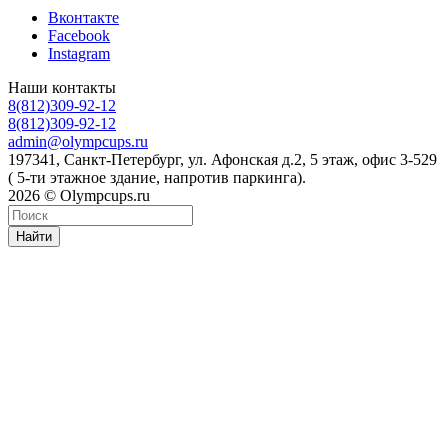
Вконтакте
Facebook
Instagram
Наши контакты
8(812)309-92-12
8(812)309-92-12
admin@olympcups.ru
197341, Санкт-Петербург, ул. Афонская д.2, 5 этаж, офис 3-529
( 5-ти этажное здание, напротив паркинга).
2026 © Olympcups.ru
Найти