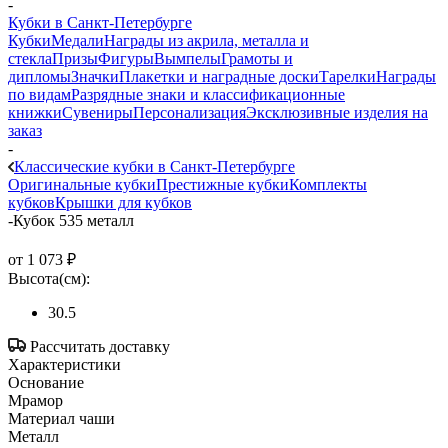
-
Кубки в Санкт-Петербурге
Кубки
Медали
Награды из акрила, металла и
стекла
Призы
Фигуры
Вымпелы
Грамоты и
дипломы
Значки
Плакетки и наградные доски
Тарелки
Награды
по видам
Разрядные знаки и классификационные
книжки
Сувениры
Персонализация
Эксклюзивные изделия на
заказ
-
Классические кубки в Санкт-Петербурге
Оригинальные кубки
Престижные кубки
Комплекты
кубков
Крышки для кубков
-
Кубок 535 металл
от
1 073 ₽
Высота(см):
30.5
Рассчитать доставку
Характеристики
Основание
Мрамор
Материал чаши
Металл