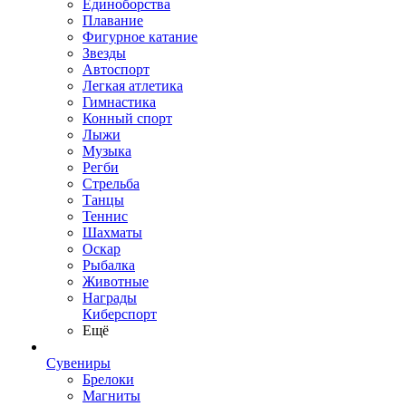
Единоборства
Плавание
Фигурное катание
Звезды
Автоспорт
Легкая атлетика
Гимнастика
Конный спорт
Лыжи
Музыка
Регби
Стрельба
Танцы
Теннис
Шахматы
Оскар
Рыбалка
Животные
Награды
Киберспорт
Ещё
Сувениры
Брелоки
Магниты