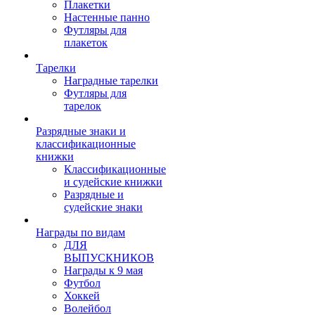
Плакетки
Настенные панно
Футляры для
плакеток
Тарелки
Наградные тарелки
Футляры для
тарелок
Разрядные знаки и
классификационные
книжки
Классификационные
и судейские книжки
Разрядные и
судейские знаки
Награды по видам
ДЛЯ
ВЫПУСКНИКОВ
Награды к 9 мая
Футбол
Хоккей
Волейбол