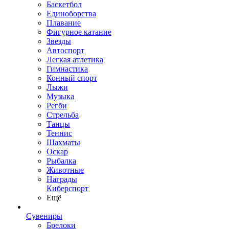
Баскетбол
Единоборства
Плавание
Фигурное катание
Звезды
Автоспорт
Легкая атлетика
Гимнастика
Конный спорт
Лыжи
Музыка
Регби
Стрельба
Танцы
Теннис
Шахматы
Оскар
Рыбалка
Животные
Награды
Киберспорт
Ещё
Сувениры
Брелоки