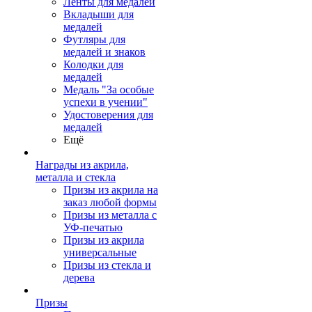
Ленты для медалей
Вкладыши для
медалей
Футляры для
медалей и знаков
Колодки для
медалей
Медаль "За особые
успехи в учении"
Удостоверения для
медалей
Ещё
Награды из акрила,
металла и стекла
Призы из акрила на
заказ любой формы
Призы из металла с
УФ-печатью
Призы из акрила
универсальные
Призы из стекла и
дерева
Призы