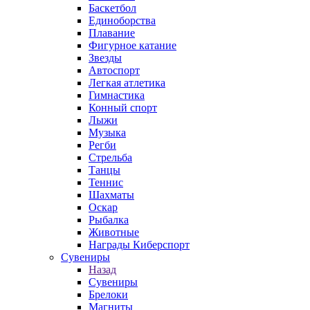
Баскетбол
Единоборства
Плавание
Фигурное катание
Звезды
Автоспорт
Легкая атлетика
Гимнастика
Конный спорт
Лыжи
Музыка
Регби
Стрельба
Танцы
Теннис
Шахматы
Оскар
Рыбалка
Животные
Награды Киберспорт
Сувениры
Назад
Сувениры
Брелоки
Магниты