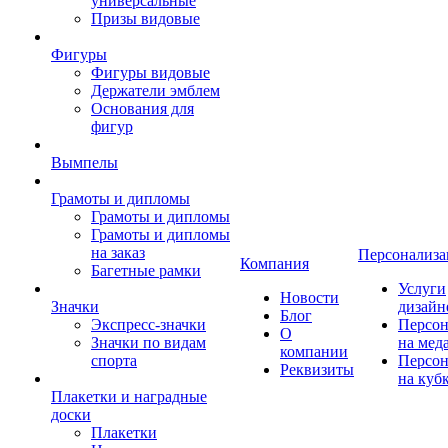
универсальные
Призы видовые
Фигуры
Фигуры видовые
Держатели эмблем
Основания для
фигур
Вымпелы
Грамоты и дипломы
Грамоты и дипломы
Грамоты и дипломы
на заказ
Персонализа
Компания
Багетные рамки
Услуги
Новости
Значки
дизайн
Блог
Экспресс-значки
Персон
О
Значки по видам
на мед
компании
спорта
Персон
Реквизиты
на куб
Плакетки и наградные
доски
Плакетки