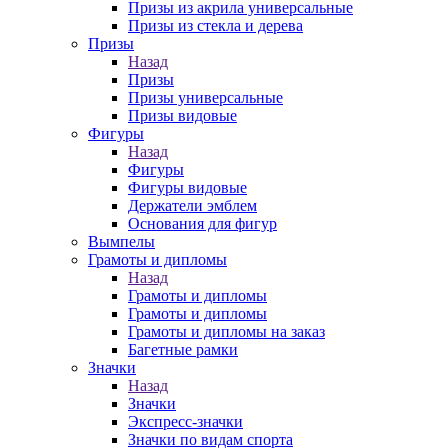
Призы из акрила универсальные
Призы из стекла и дерева
Призы
Назад
Призы
Призы универсальные
Призы видовые
Фигуры
Назад
Фигуры
Фигуры видовые
Держатели эмблем
Основания для фигур
Вымпелы
Грамоты и дипломы
Назад
Грамоты и дипломы
Грамоты и дипломы
Грамоты и дипломы на заказ
Багетные рамки
Значки
Назад
Значки
Экспресс-значки
Значки по видам спорта