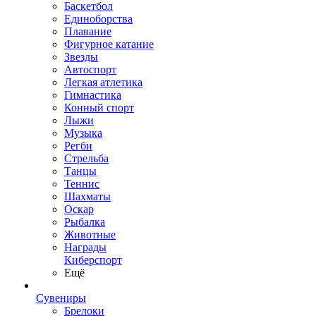
Баскетбол
Единоборства
Плавание
Фигурное катание
Звезды
Автоспорт
Легкая атлетика
Гимнастика
Конный спорт
Лыжи
Музыка
Регби
Стрельба
Танцы
Теннис
Шахматы
Оскар
Рыбалка
Животные
Награды
Киберспорт
Ещё
Сувениры
Брелоки