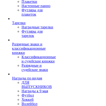
Плакетки
Настенные панно
Футляры для
плакеток
Тарелки
Наградные тарелки
Футляры для
тарелок
Разрядные знаки и
классификационные
книжки
Классификационные
и судейские книжки
Разрядные и
судейские знаки
Награды по видам
ДЛЯ
ВЫПУСКНИКОВ
Награды к 9 мая
Футбол
Хоккей
Волейбол