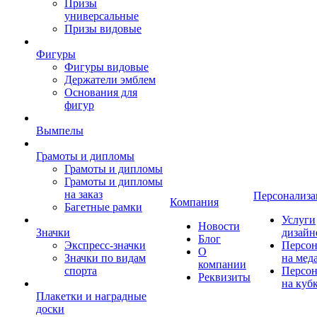
Призы
универсальные
Призы видовые
Фигуры
Фигуры видовые
Держатели эмблем
Основания для
фигур
Вымпелы
Грамоты и дипломы
Грамоты и дипломы
Грамоты и дипломы
на заказ
Персонализа
Компания
Багетные рамки
Услуги
Новости
Значки
дизайн
Блог
Экспресс-значки
Персон
О
Значки по видам
на мед
компании
спорта
Персон
Реквизиты
на куб
Плакетки и наградные
доски