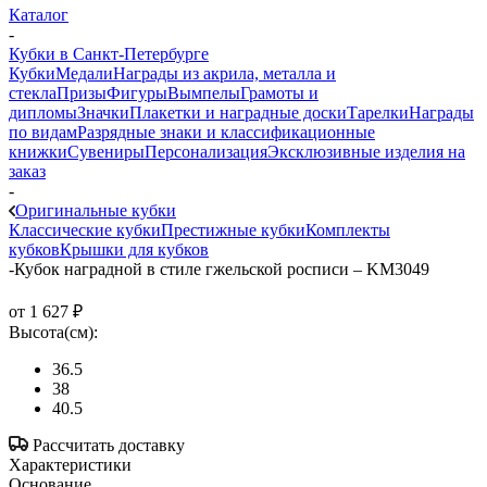
Каталог
-
Кубки в Санкт-Петербурге
Кубки
Медали
Награды из акрила, металла и
стекла
Призы
Фигуры
Вымпелы
Грамоты и
дипломы
Значки
Плакетки и наградные доски
Тарелки
Награды
по видам
Разрядные знаки и классификационные
книжки
Сувениры
Персонализация
Эксклюзивные изделия на
заказ
-
Оригинальные кубки
Классические кубки
Престижные кубки
Комплекты
кубков
Крышки для кубков
-
Кубок наградной в стиле гжельской росписи – KM3049
от
1 627 ₽
Высота(см):
36.5
38
40.5
Рассчитать доставку
Характеристики
Основание