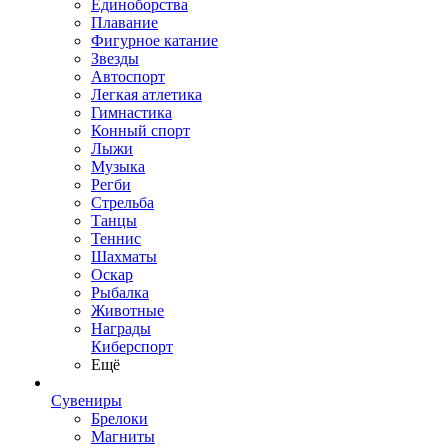
Единоборства
Плавание
Фигурное катание
Звезды
Автоспорт
Легкая атлетика
Гимнастика
Конный спорт
Лыжи
Музыка
Регби
Стрельба
Танцы
Теннис
Шахматы
Оскар
Рыбалка
Животные
Награды
Киберспорт
Ещё
Сувениры
Брелоки
Магниты