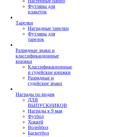
Настенные панно
Футляры для
плакеток
Тарелки
Наградные тарелки
Футляры для
тарелок
Разрядные знаки и
классификационные
книжки
Классификационные
и судейские книжки
Разрядные и
судейские знаки
Награды по видам
ДЛЯ
ВЫПУСКНИКОВ
Награды к 9 мая
Футбол
Хоккей
Волейбол
Баскетбол