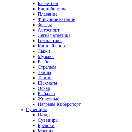
Баскетбол
Единоборства
Плавание
Фигурное катание
Звезды
Автоспорт
Легкая атлетика
Гимнастика
Конный спорт
Лыжи
Музыка
Регби
Стрельба
Танцы
Теннис
Шахматы
Оскар
Рыбалка
Животные
Награды Киберспорт
Сувениры
Назад
Сувениры
Брелоки
Магниты