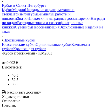
-
Кубки в Санкт-Петербурге
Кубки
Медали
Награды из акрила, металла и
стекла
Призы
Фигуры
Вымпелы
Грамоты и
дипломы
Значки
Плакетки и наградные доски
Тарелки
Награды
по видам
Разрядные знаки и классификационные
книжки
Сувениры
Персонализация
Эксклюзивные изделия на
заказ
-
Престижные кубки
Классические кубки
Оригинальные кубки
Комплекты
кубков
Крышки для кубков
-
Кубок престижный - KM2803
от
9 002 ₽
Высота(см):
46.5
52.5
56.5
Рассчитать доставку
Характеристики
Основание
Пластик