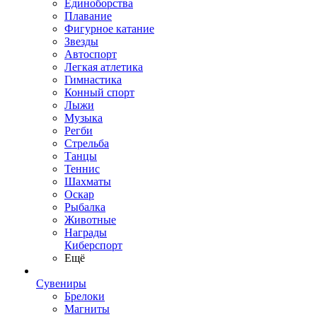
Единоборства
Плавание
Фигурное катание
Звезды
Автоспорт
Легкая атлетика
Гимнастика
Конный спорт
Лыжи
Музыка
Регби
Стрельба
Танцы
Теннис
Шахматы
Оскар
Рыбалка
Животные
Награды
Киберспорт
Ещё
Сувениры
Брелоки
Магниты