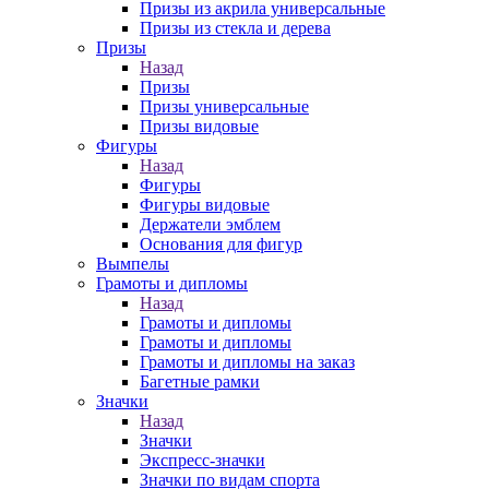
Призы из акрила универсальные
Призы из стекла и дерева
Призы
Назад
Призы
Призы универсальные
Призы видовые
Фигуры
Назад
Фигуры
Фигуры видовые
Держатели эмблем
Основания для фигур
Вымпелы
Грамоты и дипломы
Назад
Грамоты и дипломы
Грамоты и дипломы
Грамоты и дипломы на заказ
Багетные рамки
Значки
Назад
Значки
Экспресс-значки
Значки по видам спорта