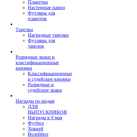
Плакетки
Настенные панно
Футляры для
плакеток
Тарелки
Наградные тарелки
Футляры для
тарелок
Разрядные знаки и
классификационные
книжки
Классификационные
и судейские книжки
Разрядные и
судейские знаки
Награды по видам
ДЛЯ
ВЫПУСКНИКОВ
Награды к 9 мая
Футбол
Хоккей
Волейбол