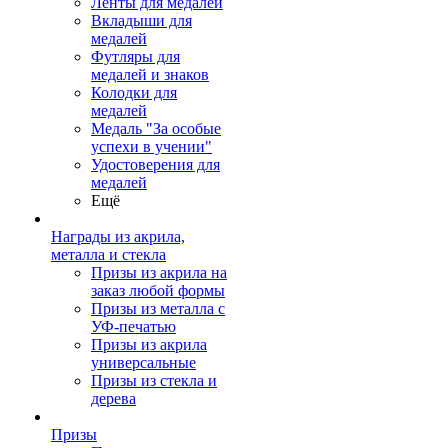
Ленты для медалей
Вкладыши для
медалей
Футляры для
медалей и знаков
Колодки для
медалей
Медаль "За особые
успехи в учении"
Удостоверения для
медалей
Ещё
Награды из акрила,
металла и стекла
Призы из акрила на
заказ любой формы
Призы из металла с
УФ-печатью
Призы из акрила
универсальные
Призы из стекла и
дерева
Призы