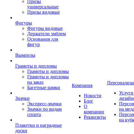
Призы
универсальные
Призы видовые
Фигуры
Фигуры видовые
Держатели эмблем
Основания для
фигур
Вымпелы
Грамоты и дипломы
Грамоты и дипломы
Грамоты и дипломы
на заказ
Персонализа
Компания
Багетные рамки
Услуги
Новости
Значки
дизайн
Блог
Экспресс-значки
Персон
О
Значки по видам
на мед
компании
спорта
Персон
Реквизиты
на куб
Плакетки и наградные
доски