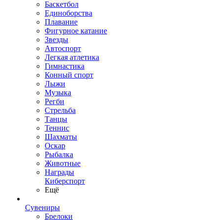
Баскетбол
Единоборства
Плавание
Фигурное катание
Звезды
Автоспорт
Легкая атлетика
Гимнастика
Конный спорт
Лыжи
Музыка
Регби
Стрельба
Танцы
Теннис
Шахматы
Оскар
Рыбалка
Животные
Награды
Киберспорт
Ещё
Сувениры
Брелоки