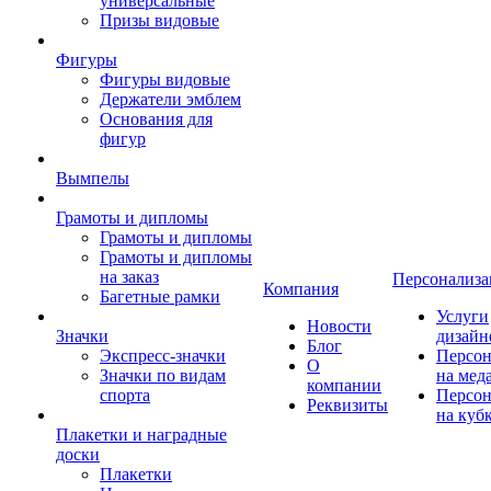
универсальные
Призы видовые
Фигуры
Фигуры видовые
Держатели эмблем
Основания для
фигур
Вымпелы
Грамоты и дипломы
Грамоты и дипломы
Грамоты и дипломы
на заказ
Персонализа
Компания
Багетные рамки
Услуги
Новости
Значки
дизайн
Блог
Экспресс-значки
Персон
О
Значки по видам
на мед
компании
спорта
Персон
Реквизиты
на куб
Плакетки и наградные
доски
Плакетки