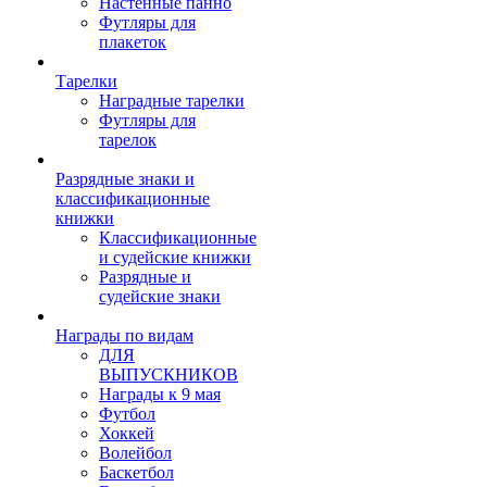
Настенные панно
Футляры для
плакеток
Тарелки
Наградные тарелки
Футляры для
тарелок
Разрядные знаки и
классификационные
книжки
Классификационные
и судейские книжки
Разрядные и
судейские знаки
Награды по видам
ДЛЯ
ВЫПУСКНИКОВ
Награды к 9 мая
Футбол
Хоккей
Волейбол
Баскетбол