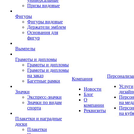
универсальные
Призы видовые
Фигуры
Фигуры видовые
Держатели эмблем
Основания для
фигур
Вымпелы
Грамоты и дипломы
Грамоты и дипломы
Грамоты и дипломы
на заказ
Персонализа
Компания
Багетные рамки
Услуги
Новости
Значки
дизайн
Блог
Экспресс-значки
Персон
О
Значки по видам
на мед
компании
спорта
Персон
Реквизиты
на куб
Плакетки и наградные
доски
Плакетки