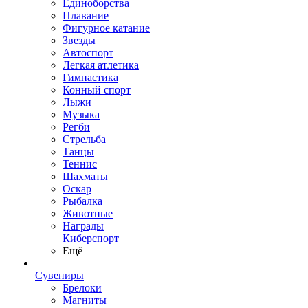
Единоборства
Плавание
Фигурное катание
Звезды
Автоспорт
Легкая атлетика
Гимнастика
Конный спорт
Лыжи
Музыка
Регби
Стрельба
Танцы
Теннис
Шахматы
Оскар
Рыбалка
Животные
Награды
Киберспорт
Ещё
Сувениры
Брелоки
Магниты