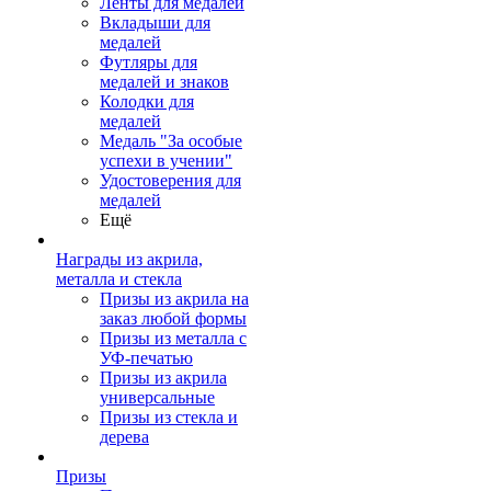
Ленты для медалей
Вкладыши для
медалей
Футляры для
медалей и знаков
Колодки для
медалей
Медаль "За особые
успехи в учении"
Удостоверения для
медалей
Ещё
Награды из акрила,
металла и стекла
Призы из акрила на
заказ любой формы
Призы из металла с
УФ-печатью
Призы из акрила
универсальные
Призы из стекла и
дерева
Призы