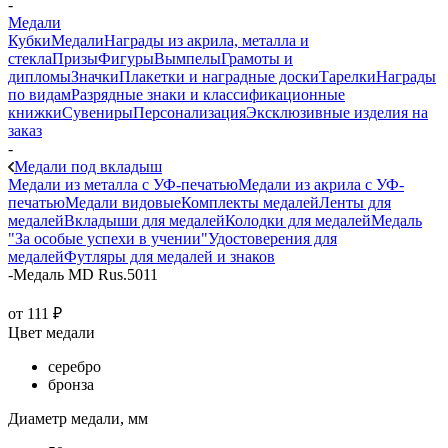
-
Медали
Кубки
Медали
Награды из акрила, металла и
стекла
Призы
Фигуры
Вымпелы
Грамоты и
дипломы
Значки
Плакетки и наградные доски
Тарелки
Награды
по видам
Разрядные знаки и классификационные
книжки
Сувениры
Персонализация
Эксклюзивные изделия на
заказ
-
Медали под вкладыш
Медали из металла с УФ-печатью
Медали из акрила с УФ-
печатью
Медали видовые
Комплекты медалей
Ленты для
медалей
Вкладыши для медалей
Колодки для медалей
Медаль
"За особые успехи в учении"
Удостоверения для
медалей
Футляры для медалей и знаков
-
Медаль MD Rus.5011
от
111 ₽
Цвет медали
серебро
бронза
Диаметр медали, мм