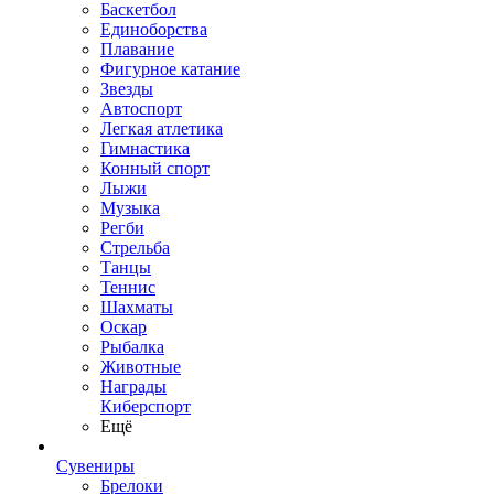
Баскетбол
Единоборства
Плавание
Фигурное катание
Звезды
Автоспорт
Легкая атлетика
Гимнастика
Конный спорт
Лыжи
Музыка
Регби
Стрельба
Танцы
Теннис
Шахматы
Оскар
Рыбалка
Животные
Награды
Киберспорт
Ещё
Сувениры
Брелоки