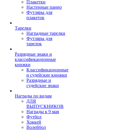
Плакетки
Настенные панно
Футляры для
плакеток
Тарелки
Наградные тарелки
Футляры для
тарелок
Разрядные знаки и
классификационные
книжки
Классификационные
и судейские книжки
Разрядные и
судейские знаки
Награды по видам
ДЛЯ
ВЫПУСКНИКОВ
Награды к 9 мая
Футбол
Хоккей
Волейбол