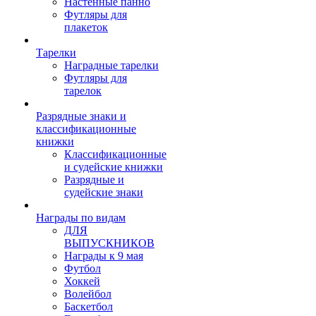
Настенные панно
Футляры для
плакеток
Тарелки
Наградные тарелки
Футляры для
тарелок
Разрядные знаки и
классификационные
книжки
Классификационные
и судейские книжки
Разрядные и
судейские знаки
Награды по видам
ДЛЯ
ВЫПУСКНИКОВ
Награды к 9 мая
Футбол
Хоккей
Волейбол
Баскетбол