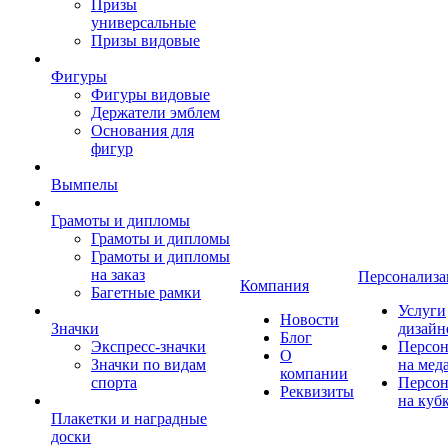
Призы
универсальные
Призы видовые
Фигуры
Фигуры видовые
Держатели эмблем
Основания для
фигур
Вымпелы
Грамоты и дипломы
Грамоты и дипломы
Грамоты и дипломы
на заказ
Персонализа
Компания
Багетные рамки
Услуги
Новости
Значки
дизайн
Блог
Экспресс-значки
Персон
О
Значки по видам
на мед
компании
спорта
Персон
Реквизиты
на куб
Плакетки и наградные
доски