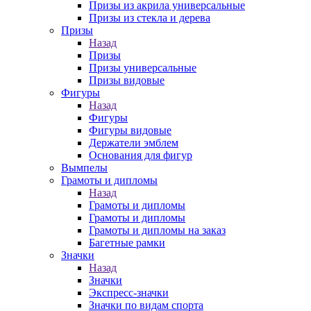
Призы из акрила универсальные
Призы из стекла и дерева
Призы
Назад
Призы
Призы универсальные
Призы видовые
Фигуры
Назад
Фигуры
Фигуры видовые
Держатели эмблем
Основания для фигур
Вымпелы
Грамоты и дипломы
Назад
Грамоты и дипломы
Грамоты и дипломы
Грамоты и дипломы на заказ
Багетные рамки
Значки
Назад
Значки
Экспресс-значки
Значки по видам спорта