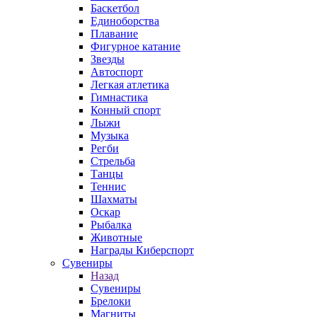
Баскетбол
Единоборства
Плавание
Фигурное катание
Звезды
Автоспорт
Легкая атлетика
Гимнастика
Конный спорт
Лыжи
Музыка
Регби
Стрельба
Танцы
Теннис
Шахматы
Оскар
Рыбалка
Животные
Награды Киберспорт
Сувениры
Назад
Сувениры
Брелоки
Магниты