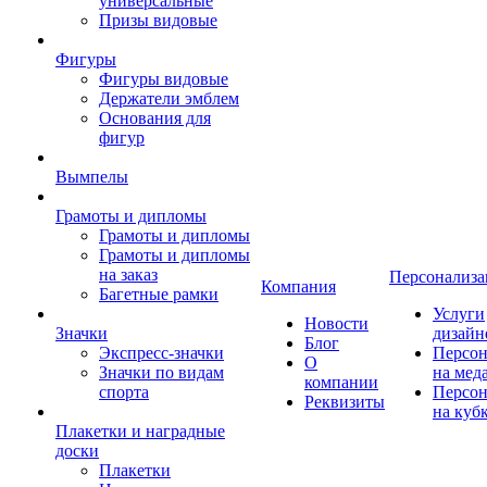
универсальные
Призы видовые
Фигуры
Фигуры видовые
Держатели эмблем
Основания для
фигур
Вымпелы
Грамоты и дипломы
Грамоты и дипломы
Грамоты и дипломы
на заказ
Персонализа
Компания
Багетные рамки
Услуги
Новости
Значки
дизайн
Блог
Экспресс-значки
Персон
О
Значки по видам
на мед
компании
спорта
Персон
Реквизиты
на куб
Плакетки и наградные
доски
Плакетки