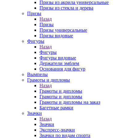
Призы из акрила универсальные
Призы из стекла и дерева
Призы
Назад
Призы
Призы универсальные
Призы видовые
Фигуры
Назад
Фигуры
Фигуры видовые
Держатели эмблем
Основания для фигур
Вымпелы
Грамоты и дипломы
Назад
Грамоты и дипломы
Грамоты и дипломы
Грамоты и дипломы на заказ
Багетные рамки
Значки
Назад
Значки
Экспресс-значки
Значки по видам спорта