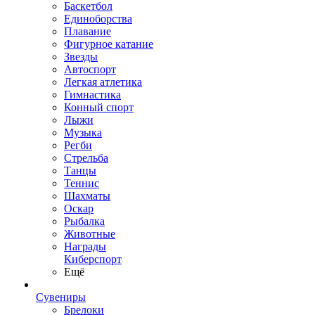
Баскетбол
Единоборства
Плавание
Фигурное катание
Звезды
Автоспорт
Легкая атлетика
Гимнастика
Конный спорт
Лыжи
Музыка
Регби
Стрельба
Танцы
Теннис
Шахматы
Оскар
Рыбалка
Животные
Награды
Киберспорт
Ещё
Сувениры
Брелоки