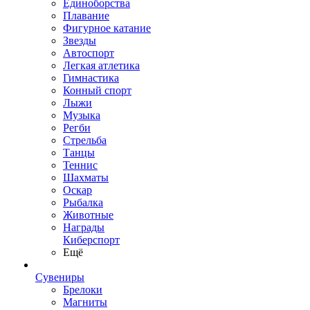
Единоборства
Плавание
Фигурное катание
Звезды
Автоспорт
Легкая атлетика
Гимнастика
Конный спорт
Лыжи
Музыка
Регби
Стрельба
Танцы
Теннис
Шахматы
Оскар
Рыбалка
Животные
Награды
Киберспорт
Ещё
Сувениры
Брелоки
Магниты