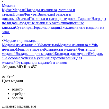
-
Медали
Кубки
Медали
Награды из акрила, металла и
стекла
Призы
Фигуры
Вымпелы
Грамоты и
дипломы
Значки
Плакетки и наградные доски
Тарелки
Награды
по видам
Разрядные знаки и классификационные
книжки
Сувениры
Персонализация
Эксклюзивные изделия на
заказ
-
Медали под вкладыш
Медали из металла с УФ-печатью
Медали из акрила с УФ-
печатью
Медали видовые
Комплекты медалей
Ленты для
медалей
Вкладыши для медалей
Колодки для медалей
Медаль
"За особые успехи в учении"
Удостоверения для
медалей
Футляры для медалей и знаков
-
Медаль MD Rus.457
от
79 ₽
Цвет медали
золото
серебро
бронза
Диаметр медали, мм