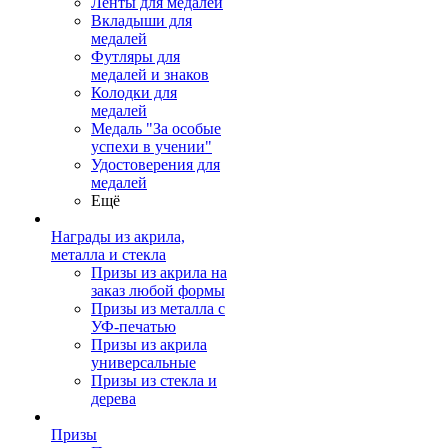
Ленты для медалей
Вкладыши для
медалей
Футляры для
медалей и знаков
Колодки для
медалей
Медаль "За особые
успехи в учении"
Удостоверения для
медалей
Ещё
Награды из акрила,
металла и стекла
Призы из акрила на
заказ любой формы
Призы из металла с
УФ-печатью
Призы из акрила
универсальные
Призы из стекла и
дерева
Призы