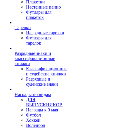
Плакетки
Настенные панно
Футляры для
плакеток
Тарелки
Наградные тарелки
Футляры для
тарелок
Разрядные знаки и
классификационные
книжки
Классификационные
и судейские книжки
Разрядные и
судейские знаки
Награды по видам
ДЛЯ
ВЫПУСКНИКОВ
Награды к 9 мая
Футбол
Хоккей
Волейбол