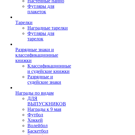
Настенные панно
Футляры для
плакеток
Тарелки
Наградные тарелки
Футляры для
тарелок
Разрядные знаки и
классификационные
книжки
Классификационные
и судейские книжки
Разрядные и
судейские знаки
Награды по видам
ДЛЯ
ВЫПУСКНИКОВ
Награды к 9 мая
Футбол
Хоккей
Волейбол
Баскетбол