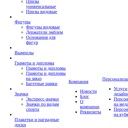
Призы
универсальные
Призы видовые
Фигуры
Фигуры видовые
Держатели эмблем
Основания для
фигур
Вымпелы
Грамоты и дипломы
Грамоты и дипломы
Грамоты и дипломы
на заказ
Персонализа
Компания
Багетные рамки
Услуги
Новости
Значки
дизайн
Блог
Экспресс-значки
Персон
О
Значки по видам
на мед
компании
спорта
Персон
Реквизиты
на куб
Плакетки и наградные
доски