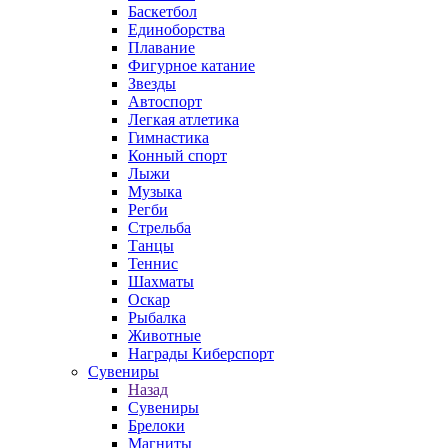
Баскетбол
Единоборства
Плавание
Фигурное катание
Звезды
Автоспорт
Легкая атлетика
Гимнастика
Конный спорт
Лыжи
Музыка
Регби
Стрельба
Танцы
Теннис
Шахматы
Оскар
Рыбалка
Животные
Награды Киберспорт
Сувениры
Назад
Сувениры
Брелоки
Магниты