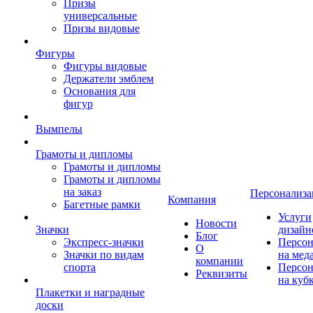
Призы
универсальные
Призы видовые
Фигуры
Фигуры видовые
Держатели эмблем
Основания для
фигур
Вымпелы
Грамоты и дипломы
Грамоты и дипломы
Грамоты и дипломы
на заказ
Персонализа
Компания
Багетные рамки
Услуги
Новости
Значки
дизайн
Блог
Экспресс-значки
Персон
О
Значки по видам
на мед
компании
спорта
Персон
Реквизиты
на куб
Плакетки и наградные
доски