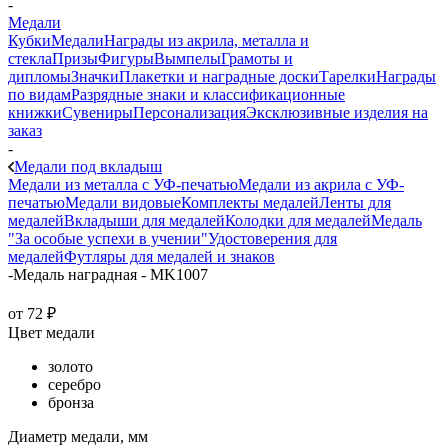
-
Медали
Кубки
Медали
Награды из акрила, металла и
стекла
Призы
Фигуры
Вымпелы
Грамоты и
дипломы
Значки
Плакетки и наградные доски
Тарелки
Награды
по видам
Разрядные знаки и классификационные
книжки
Сувениры
Персонализация
Эксклюзивные изделия на
заказ
-
Медали под вкладыш
Медали из металла с УФ-печатью
Медали из акрила с УФ-
печатью
Медали видовые
Комплекты медалей
Ленты для
медалей
Вкладыши для медалей
Колодки для медалей
Медаль
"За особые успехи в учении"
Удостоверения для
медалей
Футляры для медалей и знаков
-
Медаль наградная - MK1007
от
72 ₽
Цвет медали
золото
серебро
бронза
Диаметр медали, мм