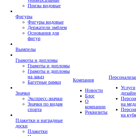
универсальные
Призы видовые
Фигуры
Фигуры видовые
Держатели эмблем
Основания для
фигур
Вымпелы
Грамоты и дипломы
Грамоты и дипломы
Грамоты и дипломы
на заказ
Персонализа
Компания
Багетные рамки
Услуги
Новости
Значки
дизайн
Блог
Экспресс-значки
Персон
О
Значки по видам
на мед
компании
спорта
Персон
Реквизиты
на куб
Плакетки и наградные
доски
Плакетки