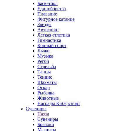
Баскетбол
Единоборства
Плавание
Фигурное катание
Звезды
Автоспорт
Легкая атлетика
Гимнастика
Конный спорт
Лыжи
Музыка
Регби
Стрельба
Танцы
Теннис
Шахматы
Оскар
Рыбалка
Животные
Награды Киберспорт
Сувениры
Назад
Сувениры
Брелоки
Магниты