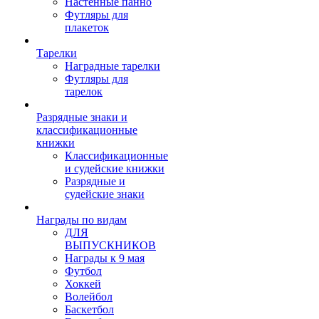
Настенные панно
Футляры для
плакеток
Тарелки
Наградные тарелки
Футляры для
тарелок
Разрядные знаки и
классификационные
книжки
Классификационные
и судейские книжки
Разрядные и
судейские знаки
Награды по видам
ДЛЯ
ВЫПУСКНИКОВ
Награды к 9 мая
Футбол
Хоккей
Волейбол
Баскетбол