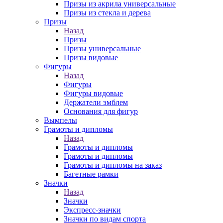
Призы из акрила универсальные
Призы из стекла и дерева
Призы
Назад
Призы
Призы универсальные
Призы видовые
Фигуры
Назад
Фигуры
Фигуры видовые
Держатели эмблем
Основания для фигур
Вымпелы
Грамоты и дипломы
Назад
Грамоты и дипломы
Грамоты и дипломы
Грамоты и дипломы на заказ
Багетные рамки
Значки
Назад
Значки
Экспресс-значки
Значки по видам спорта