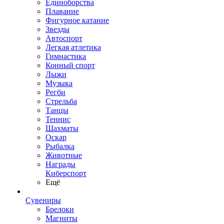
Единоборства
Плавание
Фигурное катание
Звезды
Автоспорт
Легкая атлетика
Гимнастика
Конный спорт
Лыжи
Музыка
Регби
Стрельба
Танцы
Теннис
Шахматы
Оскар
Рыбалка
Животные
Награды
Киберспорт
Ещё
Сувениры
Брелоки
Магниты