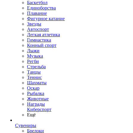
Баскетбол
Единоборства
Плавание
Фигурное катание
Звезды
Автоспорт
Легкая атлетика
Гимнастика
Конный спорт
Лыжи
Музыка
Регби
Стрельба
Танцы
Теннис
Шахматы
Оскар
Рыбалка
Животные
Награды
Киберспорт
Ещё
Сувениры
Брелоки