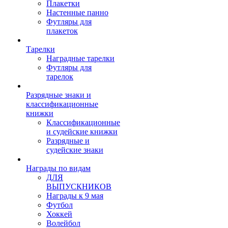
Плакетки
Настенные панно
Футляры для
плакеток
Тарелки
Наградные тарелки
Футляры для
тарелок
Разрядные знаки и
классификационные
книжки
Классификационные
и судейские книжки
Разрядные и
судейские знаки
Награды по видам
ДЛЯ
ВЫПУСКНИКОВ
Награды к 9 мая
Футбол
Хоккей
Волейбол