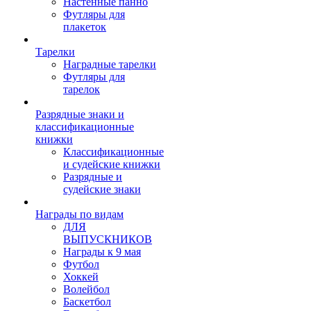
Настенные панно
Футляры для
плакеток
Тарелки
Наградные тарелки
Футляры для
тарелок
Разрядные знаки и
классификационные
книжки
Классификационные
и судейские книжки
Разрядные и
судейские знаки
Награды по видам
ДЛЯ
ВЫПУСКНИКОВ
Награды к 9 мая
Футбол
Хоккей
Волейбол
Баскетбол