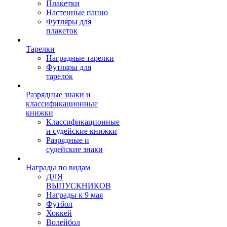
Плакетки
Настенные панно
Футляры для
плакеток
Тарелки
Наградные тарелки
Футляры для
тарелок
Разрядные знаки и
классификационные
книжки
Классификационные
и судейские книжки
Разрядные и
судейские знаки
Награды по видам
ДЛЯ
ВЫПУСКНИКОВ
Награды к 9 мая
Футбол
Хоккей
Волейбол