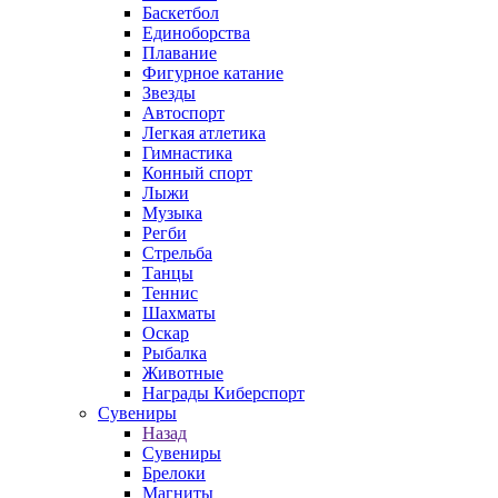
Баскетбол
Единоборства
Плавание
Фигурное катание
Звезды
Автоспорт
Легкая атлетика
Гимнастика
Конный спорт
Лыжи
Музыка
Регби
Стрельба
Танцы
Теннис
Шахматы
Оскар
Рыбалка
Животные
Награды Киберспорт
Сувениры
Назад
Сувениры
Брелоки
Магниты