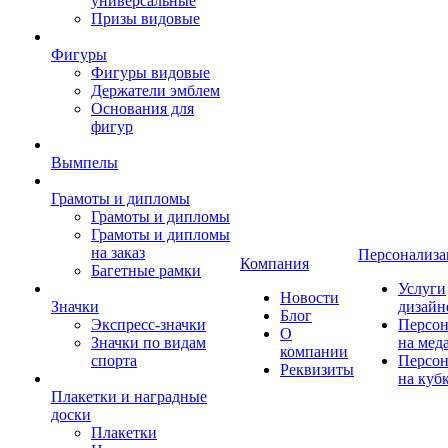
универсальные
Призы видовые
Фигуры
Фигуры видовые
Держатели эмблем
Основания для
фигур
Вымпелы
Грамоты и дипломы
Грамоты и дипломы
Грамоты и дипломы
на заказ
Персонализа
Компания
Багетные рамки
Услуги
Новости
Значки
дизайн
Блог
Экспресс-значки
Персон
О
Значки по видам
на мед
компании
спорта
Персон
Реквизиты
на куб
Плакетки и наградные
доски
Плакетки