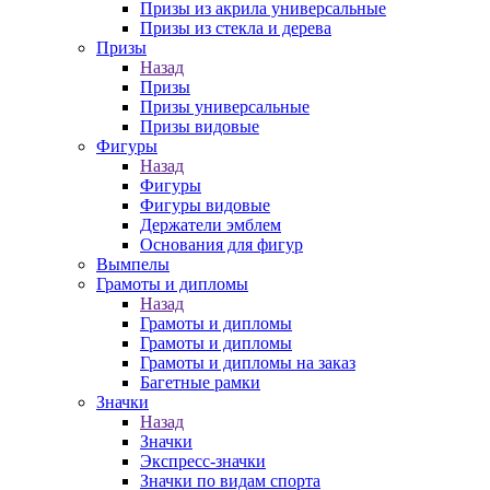
Призы из акрила универсальные
Призы из стекла и дерева
Призы
Назад
Призы
Призы универсальные
Призы видовые
Фигуры
Назад
Фигуры
Фигуры видовые
Держатели эмблем
Основания для фигур
Вымпелы
Грамоты и дипломы
Назад
Грамоты и дипломы
Грамоты и дипломы
Грамоты и дипломы на заказ
Багетные рамки
Значки
Назад
Значки
Экспресс-значки
Значки по видам спорта