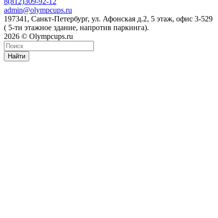
8(812)309-92-12
admin@olympcups.ru
197341, Санкт-Петербург, ул. Афонская д.2, 5 этаж, офис 3-529
( 5-ти этажное здание, напротив паркинга).
2026 © Olympcups.ru
Найти