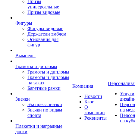
Призы
универсальные
Призы видовые
Фигуры
Фигуры видовые
Держатели эмблем
Основания для
фигур
Вымпелы
Грамоты и дипломы
Грамоты и дипломы
Грамоты и дипломы
на заказ
Персонализа
Компания
Багетные рамки
Услуги
Новости
Значки
дизайн
Блог
Экспресс-значки
Персон
О
Значки по видам
на мед
компании
спорта
Персон
Реквизиты
на куб
Плакетки и наградные
доски