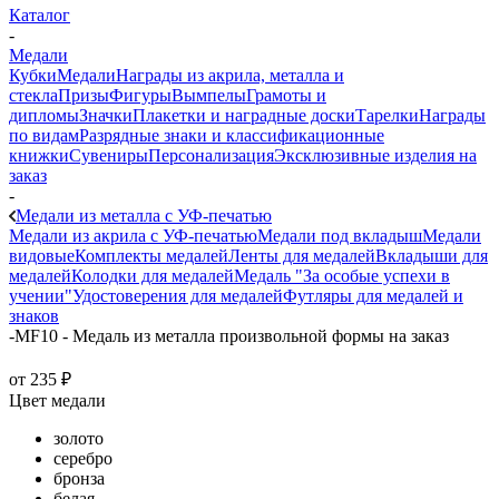
Каталог
-
Медали
Кубки
Медали
Награды из акрила, металла и
стекла
Призы
Фигуры
Вымпелы
Грамоты и
дипломы
Значки
Плакетки и наградные доски
Тарелки
Награды
по видам
Разрядные знаки и классификационные
книжки
Сувениры
Персонализация
Эксклюзивные изделия на
заказ
-
Медали из металла с УФ-печатью
Медали из акрила с УФ-печатью
Медали под вкладыш
Медали
видовые
Комплекты медалей
Ленты для медалей
Вкладыши для
медалей
Колодки для медалей
Медаль "За особые успехи в
учении"
Удостоверения для медалей
Футляры для медалей и
знаков
-
MF10 - Медаль из металла произвольной формы на заказ
от
235 ₽
Цвет медали
золото
серебро
бронза
белая