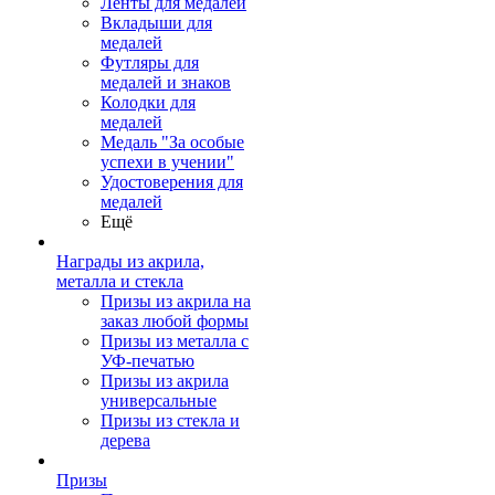
Ленты для медалей
Вкладыши для
медалей
Футляры для
медалей и знаков
Колодки для
медалей
Медаль "За особые
успехи в учении"
Удостоверения для
медалей
Ещё
Награды из акрила,
металла и стекла
Призы из акрила на
заказ любой формы
Призы из металла с
УФ-печатью
Призы из акрила
универсальные
Призы из стекла и
дерева
Призы