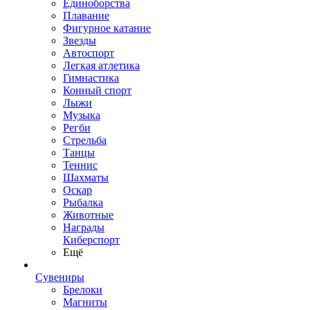
Единоборства
Плавание
Фигурное катание
Звезды
Автоспорт
Легкая атлетика
Гимнастика
Конный спорт
Лыжи
Музыка
Регби
Стрельба
Танцы
Теннис
Шахматы
Оскар
Рыбалка
Животные
Награды
Киберспорт
Ещё
Сувениры
Брелоки
Магниты