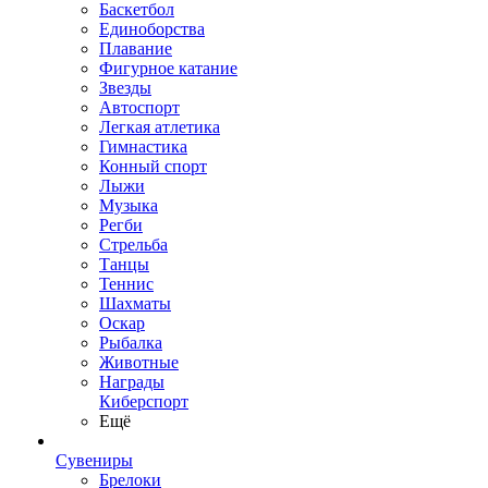
Баскетбол
Единоборства
Плавание
Фигурное катание
Звезды
Автоспорт
Легкая атлетика
Гимнастика
Конный спорт
Лыжи
Музыка
Регби
Стрельба
Танцы
Теннис
Шахматы
Оскар
Рыбалка
Животные
Награды
Киберспорт
Ещё
Сувениры
Брелоки