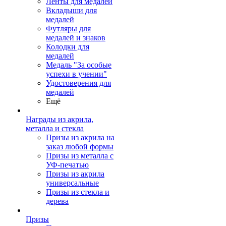
Ленты для медалей
Вкладыши для
медалей
Футляры для
медалей и знаков
Колодки для
медалей
Медаль "За особые
успехи в учении"
Удостоверения для
медалей
Ещё
Награды из акрила,
металла и стекла
Призы из акрила на
заказ любой формы
Призы из металла с
УФ-печатью
Призы из акрила
универсальные
Призы из стекла и
дерева
Призы