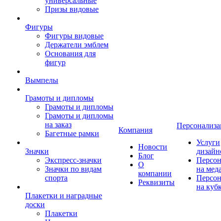
универсальные
Призы видовые
Фигуры
Фигуры видовые
Держатели эмблем
Основания для
фигур
Вымпелы
Грамоты и дипломы
Грамоты и дипломы
Грамоты и дипломы
на заказ
Персонализа
Компания
Багетные рамки
Услуги
Новости
Значки
дизайн
Блог
Экспресс-значки
Персон
О
Значки по видам
на мед
компании
спорта
Персон
Реквизиты
на куб
Плакетки и наградные
доски
Плакетки