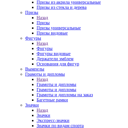
Призы из акрила универсальные
Призы из стекла и дерева
Призы
Назад
Призы
Призы универсальные
Призы видовые
Фигуры
Назад
Фигуры
Фигуры видовые
Держатели эмблем
Основания для фигур
Вымпелы
Грамоты и дипломы
Назад
Грамоты и дипломы
Грамоты и дипломы
Грамоты и дипломы на заказ
Багетные рамки
Значки
Назад
Значки
Экспресс-значки
Значки по видам спорта