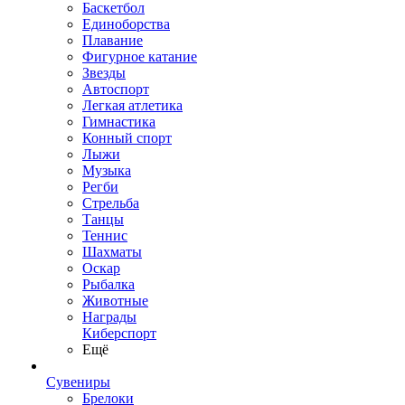
Баскетбол
Единоборства
Плавание
Фигурное катание
Звезды
Автоспорт
Легкая атлетика
Гимнастика
Конный спорт
Лыжи
Музыка
Регби
Стрельба
Танцы
Теннис
Шахматы
Оскар
Рыбалка
Животные
Награды
Киберспорт
Ещё
Сувениры
Брелоки