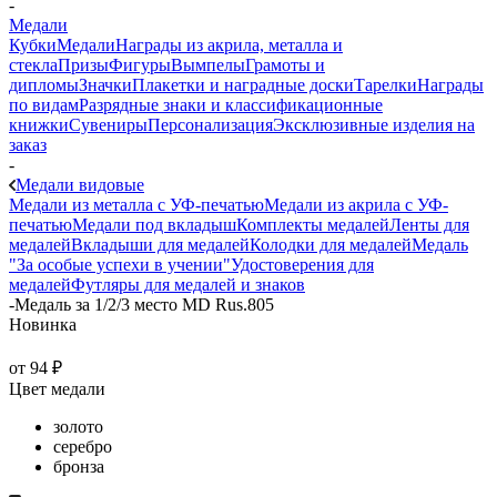
-
Медали
Кубки
Медали
Награды из акрила, металла и
стекла
Призы
Фигуры
Вымпелы
Грамоты и
дипломы
Значки
Плакетки и наградные доски
Тарелки
Награды
по видам
Разрядные знаки и классификационные
книжки
Сувениры
Персонализация
Эксклюзивные изделия на
заказ
-
Медали видовые
Медали из металла с УФ-печатью
Медали из акрила с УФ-
печатью
Медали под вкладыш
Комплекты медалей
Ленты для
медалей
Вкладыши для медалей
Колодки для медалей
Медаль
"За особые успехи в учении"
Удостоверения для
медалей
Футляры для медалей и знаков
-
Медаль за 1/2/3 место MD Rus.805
Новинка
от
94 ₽
Цвет медали
золото
серебро
бронза