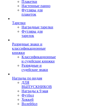
Плакетки
Настенные панно
Футляры для
плакеток
Тарелки
Наградные тарелки
Футляры для
тарелок
Разрядные знаки и
классификационные
книжки
Классификационные
и судейские книжки
Разрядные и
судейские знаки
Награды по видам
ДЛЯ
ВЫПУСКНИКОВ
Награды к 9 мая
Футбол
Хоккей
Волейбол