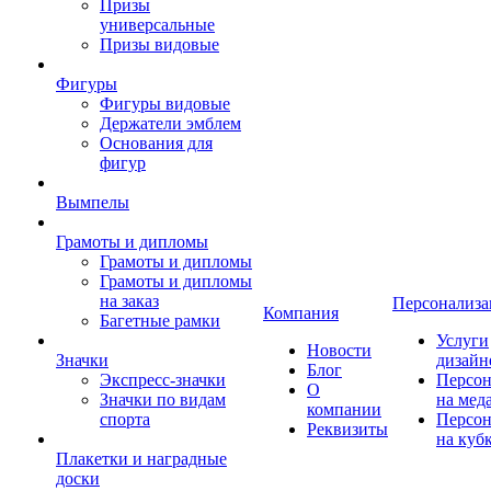
Призы
универсальные
Призы видовые
Фигуры
Фигуры видовые
Держатели эмблем
Основания для
фигур
Вымпелы
Грамоты и дипломы
Грамоты и дипломы
Грамоты и дипломы
на заказ
Персонализа
Компания
Багетные рамки
Услуги
Новости
Значки
дизайн
Блог
Экспресс-значки
Персон
О
Значки по видам
на мед
компании
спорта
Персон
Реквизиты
на куб
Плакетки и наградные
доски