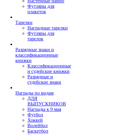
Настенные панно
Футляры для
плакеток
Тарелки
Наградные тарелки
Футляры для
тарелок
Разрядные знаки и
классификационные
книжки
Классификационные
и судейские книжки
Разрядные и
судейские знаки
Награды по видам
ДЛЯ
ВЫПУСКНИКОВ
Награды к 9 мая
Футбол
Хоккей
Волейбол
Баскетбол