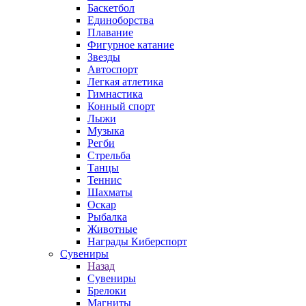
Баскетбол
Единоборства
Плавание
Фигурное катание
Звезды
Автоспорт
Легкая атлетика
Гимнастика
Конный спорт
Лыжи
Музыка
Регби
Стрельба
Танцы
Теннис
Шахматы
Оскар
Рыбалка
Животные
Награды Киберспорт
Сувениры
Назад
Сувениры
Брелоки
Магниты