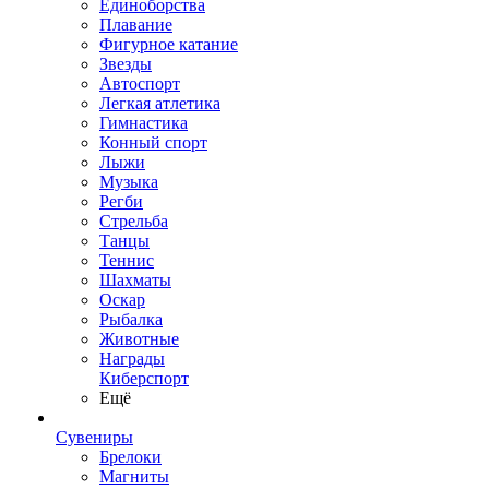
Единоборства
Плавание
Фигурное катание
Звезды
Автоспорт
Легкая атлетика
Гимнастика
Конный спорт
Лыжи
Музыка
Регби
Стрельба
Танцы
Теннис
Шахматы
Оскар
Рыбалка
Животные
Награды
Киберспорт
Ещё
Сувениры
Брелоки
Магниты