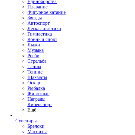
Единоборства
Плавание
Фигурное катание
Звезды
Автоспорт
Легкая атлетика
Гимнастика
Конный спорт
Лыжи
Музыка
Регби
Стрельба
Танцы
Теннис
Шахматы
Оскар
Рыбалка
Животные
Награды
Киберспорт
Ещё
Сувениры
Брелоки
Магниты