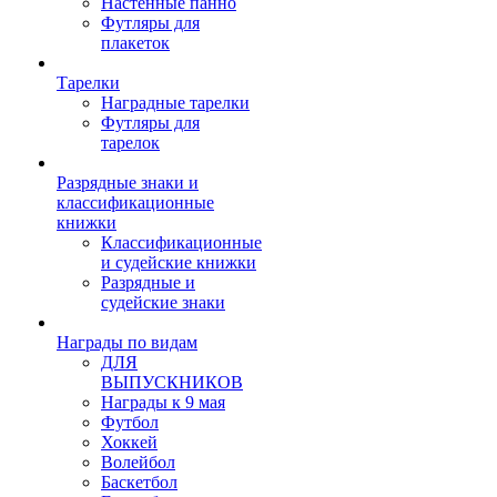
Настенные панно
Футляры для
плакеток
Тарелки
Наградные тарелки
Футляры для
тарелок
Разрядные знаки и
классификационные
книжки
Классификационные
и судейские книжки
Разрядные и
судейские знаки
Награды по видам
ДЛЯ
ВЫПУСКНИКОВ
Награды к 9 мая
Футбол
Хоккей
Волейбол
Баскетбол