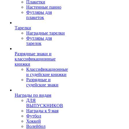
Плакетки
Настенные панно
Футляры для
плакеток
Тарелки
Наградные тарелки
Футляры для
тарелок
Разрядные знаки и
классификационные
книжки
Классификационные
и судейские книжки
Разрядные и
судейские знаки
Награды по видам
ДЛЯ
ВЫПУСКНИКОВ
Награды к 9 мая
Футбол
Хоккей
Волейбол