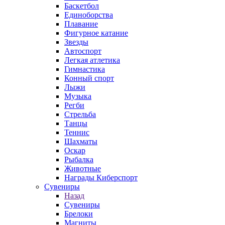
Баскетбол
Единоборства
Плавание
Фигурное катание
Звезды
Автоспорт
Легкая атлетика
Гимнастика
Конный спорт
Лыжи
Музыка
Регби
Стрельба
Танцы
Теннис
Шахматы
Оскар
Рыбалка
Животные
Награды Киберспорт
Сувениры
Назад
Сувениры
Брелоки
Магниты