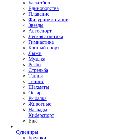
Баскетбол
Единоборства
Плавание
Фигурное катание
Звезды
Автоспорт
Легкая атлетика
Гимнастика
Конный спорт
Лыжи
Музыка
Регби
Стрельба
Танцы
Теннис
Шахматы
Оскар
Рыбалка
Животные
Награды
Киберспорт
Ещё
Сувениры
Брелоки