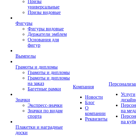
Призы
универсальные
Призы видовые
Фигуры
Фигуры видовые
Держатели эмблем
Основания для
фигур
Вымпелы
Грамоты и дипломы
Грамоты и дипломы
Грамоты и дипломы
на заказ
Персонализа
Компания
Багетные рамки
Услуги
Новости
Значки
дизайн
Блог
Экспресс-значки
Персон
О
Значки по видам
на мед
компании
спорта
Персон
Реквизиты
на куб
Плакетки и наградные
доски