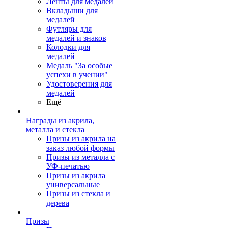
Ленты для медалей
Вкладыши для
медалей
Футляры для
медалей и знаков
Колодки для
медалей
Медаль "За особые
успехи в учении"
Удостоверения для
медалей
Ещё
Награды из акрила,
металла и стекла
Призы из акрила на
заказ любой формы
Призы из металла с
УФ-печатью
Призы из акрила
универсальные
Призы из стекла и
дерева
Призы