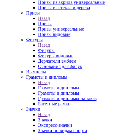
Призы из акрила универсальные
Призы из стекла и дерева
Призы
Назад
Призы
Призы универсальные
Призы видовые
Фигуры
Назад
Фигуры
Фигуры видовые
Держатели эмблем
Основания для фигур
Вымпелы
Грамоты и дипломы
Назад
Грамоты и дипломы
Грамоты и дипломы
Грамоты и дипломы на заказ
Багетные рамки
Значки
Назад
Значки
Экспресс-значки
Значки по видам спорта