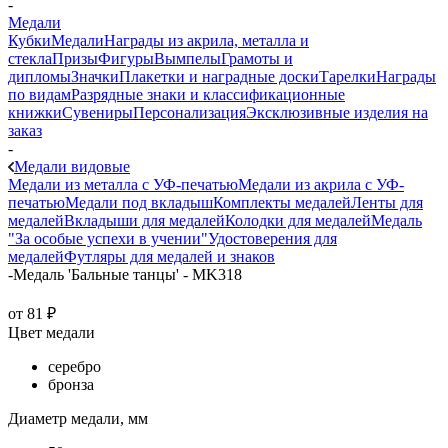
-
Медали
Кубки
Медали
Награды из акрила, металла и
стекла
Призы
Фигуры
Вымпелы
Грамоты и
дипломы
Значки
Плакетки и наградные доски
Тарелки
Награды
по видам
Разрядные знаки и классификационные
книжки
Сувениры
Персонализация
Эксклюзивные изделия на
заказ
-
Медали видовые
Медали из металла с УФ-печатью
Медали из акрила с УФ-
печатью
Медали под вкладыш
Комплекты медалей
Ленты для
медалей
Вкладыши для медалей
Колодки для медалей
Медаль
"За особые успехи в учении"
Удостоверения для
медалей
Футляры для медалей и знаков
-
Медаль 'Бальные танцы' - MK318
от
81 ₽
Цвет медали
серебро
бронза
Диаметр медали, мм