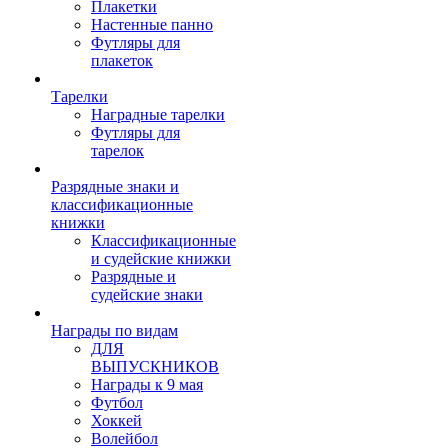
Плакетки
Настенные панно
Футляры для
плакеток
Тарелки
Наградные тарелки
Футляры для
тарелок
Разрядные знаки и
классификационные
книжки
Классификационные
и судейские книжки
Разрядные и
судейские знаки
Награды по видам
ДЛЯ
ВЫПУСКНИКОВ
Награды к 9 мая
Футбол
Хоккей
Волейбол