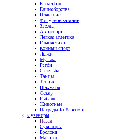
Баскетбол
Единоборства
Плавание
Фигурное катание
Звезды
Автоспорт
Легкая атлетика
Гимнастика
Конный спорт
Лыжи
Музыка
Регби
Стрельба
Танцы
Теннис
Шахматы
Оскар
Рыбалка
Животные
Награды Киберспорт
Сувениры
Назад
Сувениры
Брелоки
Магниты