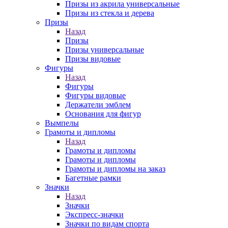
Призы из акрила универсальные
Призы из стекла и дерева
Призы
Назад
Призы
Призы универсальные
Призы видовые
Фигуры
Назад
Фигуры
Фигуры видовые
Держатели эмблем
Основания для фигур
Вымпелы
Грамоты и дипломы
Назад
Грамоты и дипломы
Грамоты и дипломы
Грамоты и дипломы на заказ
Багетные рамки
Значки
Назад
Значки
Экспресс-значки
Значки по видам спорта