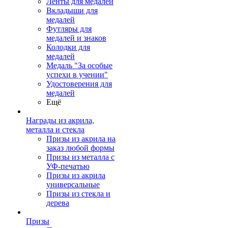
Ленты для медалей
Вкладыши для
медалей
Футляры для
медалей и знаков
Колодки для
медалей
Медаль "За особые
успехи в учении"
Удостоверения для
медалей
Ещё
Награды из акрила,
металла и стекла
Призы из акрила на
заказ любой формы
Призы из металла с
УФ-печатью
Призы из акрила
универсальные
Призы из стекла и
дерева
Призы