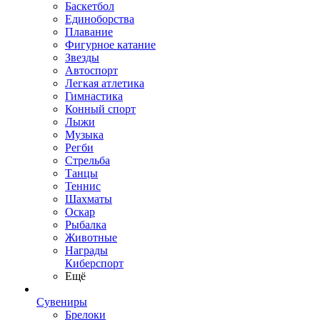
Баскетбол
Единоборства
Плавание
Фигурное катание
Звезды
Автоспорт
Легкая атлетика
Гимнастика
Конный спорт
Лыжи
Музыка
Регби
Стрельба
Танцы
Теннис
Шахматы
Оскар
Рыбалка
Животные
Награды
Киберспорт
Ещё
Сувениры
Брелоки