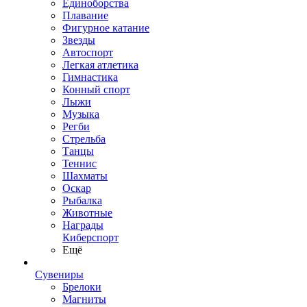
Единоборства
Плавание
Фигурное катание
Звезды
Автоспорт
Легкая атлетика
Гимнастика
Конный спорт
Лыжи
Музыка
Регби
Стрельба
Танцы
Теннис
Шахматы
Оскар
Рыбалка
Животные
Награды
Киберспорт
Ещё
Сувениры
Брелоки
Магниты