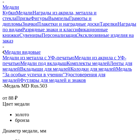
-
Медали
Кубки
Медали
Награды из акрила, металла и
стекла
Призы
Фигуры
Вымпелы
Грамоты и
дипломы
Значки
Плакетки и наградные доски
Тарелки
Награды
по видам
Разрядные знаки и классификационные
книжки
Сувениры
Персонализация
Эксклюзивные изделия на
заказ
-
Медали видовые
Медали из металла с УФ-печатью
Медали из акрила с УФ-
печатью
Медали под вкладыш
Комплекты медалей
Ленты для
медалей
Вкладыши для медалей
Колодки для медалей
Медаль
"За особые успехи в учении"
Удостоверения для
медалей
Футляры для медалей и знаков
-
Медаль MD Rus.503
от
88 ₽
Цвет медали
золото
бронза
Диаметр медали, мм