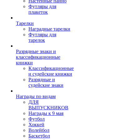
Настенные панно
Футляры для
плакеток
Тарелки
Наградные тарелки
Футляры для
тарелок
Разрядные знаки и
классификационные
книжки
Классификационные
и судейские книжки
Разрядные и
судейские знаки
Награды по видам
ДЛЯ
ВЫПУСКНИКОВ
Награды к 9 мая
Футбол
Хоккей
Волейбол
Баскетбол