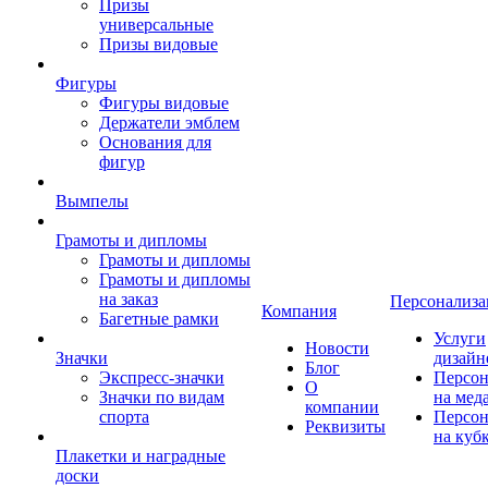
Призы
универсальные
Призы видовые
Фигуры
Фигуры видовые
Держатели эмблем
Основания для
фигур
Вымпелы
Грамоты и дипломы
Грамоты и дипломы
Грамоты и дипломы
на заказ
Персонализа
Компания
Багетные рамки
Услуги
Новости
Значки
дизайн
Блог
Экспресс-значки
Персон
О
Значки по видам
на мед
компании
спорта
Персон
Реквизиты
на куб
Плакетки и наградные
доски