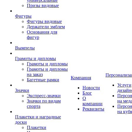
универсальные
Призы видовые
Фигуры
Фигуры видовые
Держатели эмблем
Основания для
фигур
Вымпелы
Грамоты и дипломы
Грамоты и дипломы
Грамоты и дипломы
на заказ
Персонализа
Компания
Багетные рамки
Услуги
Новости
Значки
дизайн
Блог
Экспресс-значки
Персон
О
Значки по видам
на мед
компании
спорта
Персон
Реквизиты
на куб
Плакетки и наградные
доски
Плакетки