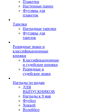
Плакетки
Настенные панно
Футляры для
плакеток
Тарелки
Наградные тарелки
Футляры для
тарелок
Разрядные знаки и
классификационные
книжки
Классификационные
и судейские книжки
Разрядные и
судейские знаки
Награды по видам
ДЛЯ
ВЫПУСКНИКОВ
Награды к 9 мая
Футбол
Хоккей
Волейбол