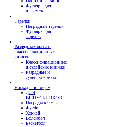
Настенные панно
Футляры для
плакеток
Тарелки
Наградные тарелки
Футляры для
тарелок
Разрядные знаки и
классификационные
книжки
Классификационные
и судейские книжки
Разрядные и
судейские знаки
Награды по видам
ДЛЯ
ВЫПУСКНИКОВ
Награды к 9 мая
Футбол
Хоккей
Волейбол
Баскетбол