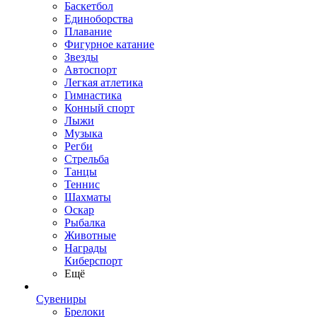
Баскетбол
Единоборства
Плавание
Фигурное катание
Звезды
Автоспорт
Легкая атлетика
Гимнастика
Конный спорт
Лыжи
Музыка
Регби
Стрельба
Танцы
Теннис
Шахматы
Оскар
Рыбалка
Животные
Награды
Киберспорт
Ещё
Сувениры
Брелоки