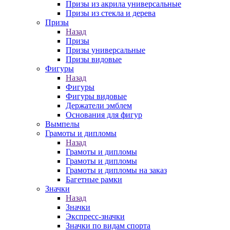
Призы из акрила универсальные
Призы из стекла и дерева
Призы
Назад
Призы
Призы универсальные
Призы видовые
Фигуры
Назад
Фигуры
Фигуры видовые
Держатели эмблем
Основания для фигур
Вымпелы
Грамоты и дипломы
Назад
Грамоты и дипломы
Грамоты и дипломы
Грамоты и дипломы на заказ
Багетные рамки
Значки
Назад
Значки
Экспресс-значки
Значки по видам спорта