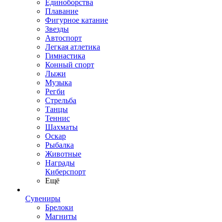
Единоборства
Плавание
Фигурное катание
Звезды
Автоспорт
Легкая атлетика
Гимнастика
Конный спорт
Лыжи
Музыка
Регби
Стрельба
Танцы
Теннис
Шахматы
Оскар
Рыбалка
Животные
Награды
Киберспорт
Ещё
Сувениры
Брелоки
Магниты