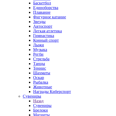
Баскетбол
Единоборства
Плавание
Фигурное катание
Звезды
Автоспорт
Легкая атлетика
Гимнастика
Конный спорт
Лыжи
Музыка
Регби
Стрельба
Танцы
Теннис
Шахматы
Оскар
Рыбалка
Животные
Награды Киберспорт
Сувениры
Назад
Сувениры
Брелоки
Магниты