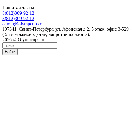
Наши контакты
8(812)309-92-12
8(812)309-92-12
admin@olympcups.ru
197341, Санкт-Петербург, ул. Афонская д.2, 5 этаж, офис 3-529
( 5-ти этажное здание, напротив паркинга).
2026 © Olympcups.ru
Найти