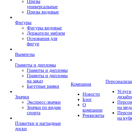
Призы
универсальные
Призы видовые
Фигуры
Фигуры видовые
Держатели эмблем
Основания для
фигур
Вымпелы
Грамоты и дипломы
Грамоты и дипломы
Грамоты и дипломы
на заказ
Персонализа
Компания
Багетные рамки
Услуги
Новости
Значки
дизайн
Блог
Экспресс-значки
Персон
О
Значки по видам
на мед
компании
спорта
Персон
Реквизиты
на куб
Плакетки и наградные
доски