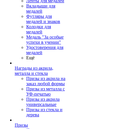
Ленты для медалей
Вкладыши для
медалей
Футляры для
медалей и знаков
Колодки для
медалей
Медаль "За особые
успехи в учении"
Удостоверения для
медалей
Ещё
Награды из акрила,
металла и стекла
Призы из акрила на
заказ любой формы
Призы из металла с
УФ-печатью
Призы из акрила
универсальные
Призы из стекла и
дерева
Призы