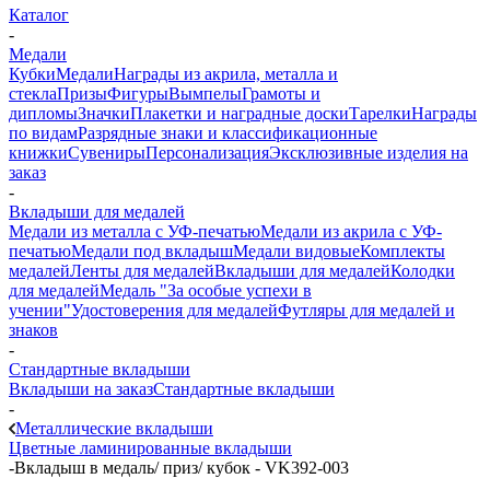
Каталог
-
Медали
Кубки
Медали
Награды из акрила, металла и
стекла
Призы
Фигуры
Вымпелы
Грамоты и
дипломы
Значки
Плакетки и наградные доски
Тарелки
Награды
по видам
Разрядные знаки и классификационные
книжки
Сувениры
Персонализация
Эксклюзивные изделия на
заказ
-
Вкладыши для медалей
Медали из металла с УФ-печатью
Медали из акрила с УФ-
печатью
Медали под вкладыш
Медали видовые
Комплекты
медалей
Ленты для медалей
Вкладыши для медалей
Колодки
для медалей
Медаль "За особые успехи в
учении"
Удостоверения для медалей
Футляры для медалей и
знаков
-
Стандартные вкладыши
Вкладыши на заказ
Стандартные вкладыши
-
Металлические вкладыши
Цветные ламинированные вкладыши
-
Вкладыш в медаль/ приз/ кубок - VK392-003