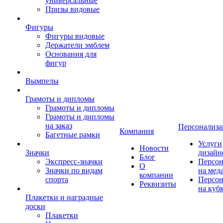
универсальные
Призы видовые
Фигуры
Фигуры видовые
Держатели эмблем
Основания для
фигур
Вымпелы
Грамоты и дипломы
Грамоты и дипломы
Грамоты и дипломы
на заказ
Персонализа
Компания
Багетные рамки
Услуги
Новости
Значки
дизайн
Блог
Экспресс-значки
Персон
О
Значки по видам
на мед
компании
спорта
Персон
Реквизиты
на куб
Плакетки и наградные
доски
Плакетки