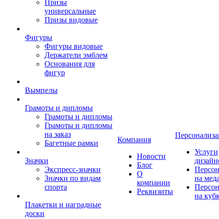
Призы
универсальные
Призы видовые
Фигуры
Фигуры видовые
Держатели эмблем
Основания для
фигур
Вымпелы
Грамоты и дипломы
Грамоты и дипломы
Грамоты и дипломы
на заказ
Персонализа
Компания
Багетные рамки
Услуги
Новости
Значки
дизайн
Блог
Экспресс-значки
Персон
О
Значки по видам
на мед
компании
спорта
Персон
Реквизиты
на куб
Плакетки и наградные
доски