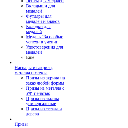
Ленты для медалей
Вкладыши для
медалей
Футляры для
медалей и знаков
Колодки для
медалей
Медаль "За особые
успехи в учении"
Удостоверения для
медалей
Ещё
Награды из акрила,
металла и стекла
Призы из акрила на
заказ любой формы
Призы из металла с
УФ-печатью
Призы из акрила
универсальные
Призы из стекла и
дерева
Призы