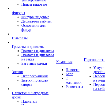
универсальные
Призы видовые
Фигуры
Фигуры видовые
Держатели эмблем
Основания для
фигур
Вымпелы
Грамоты и дипломы
Грамоты и дипломы
Грамоты и дипломы
на заказ
Персонализа
Компания
Багетные рамки
Услуги
Новости
Значки
дизайн
Блог
Экспресс-значки
Персон
О
Значки по видам
на мед
компании
спорта
Персон
Реквизиты
на куб
Плакетки и наградные
доски
Плакетки