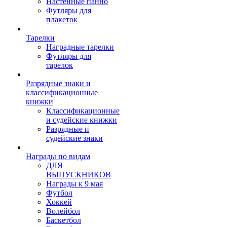
Настенные панно
Футляры для
плакеток
Тарелки
Наградные тарелки
Футляры для
тарелок
Разрядные знаки и
классификационные
книжки
Классификационные
и судейские книжки
Разрядные и
судейские знаки
Награды по видам
ДЛЯ
ВЫПУСКНИКОВ
Награды к 9 мая
Футбол
Хоккей
Волейбол
Баскетбол