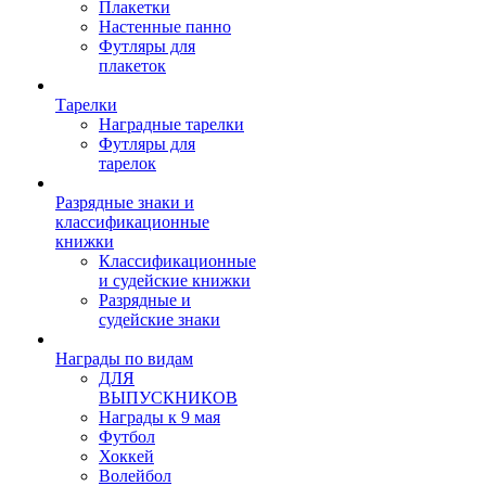
Плакетки
Настенные панно
Футляры для
плакеток
Тарелки
Наградные тарелки
Футляры для
тарелок
Разрядные знаки и
классификационные
книжки
Классификационные
и судейские книжки
Разрядные и
судейские знаки
Награды по видам
ДЛЯ
ВЫПУСКНИКОВ
Награды к 9 мая
Футбол
Хоккей
Волейбол