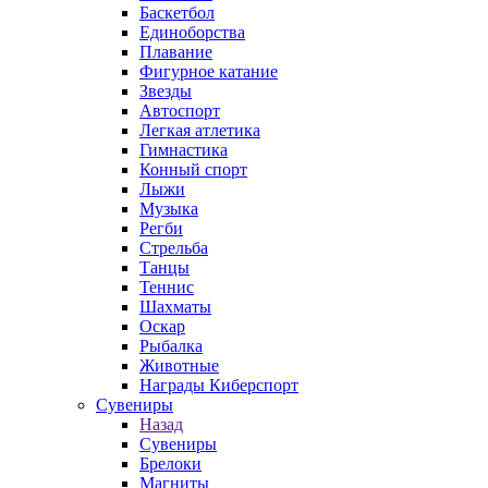
Баскетбол
Единоборства
Плавание
Фигурное катание
Звезды
Автоспорт
Легкая атлетика
Гимнастика
Конный спорт
Лыжи
Музыка
Регби
Стрельба
Танцы
Теннис
Шахматы
Оскар
Рыбалка
Животные
Награды Киберспорт
Сувениры
Назад
Сувениры
Брелоки
Магниты