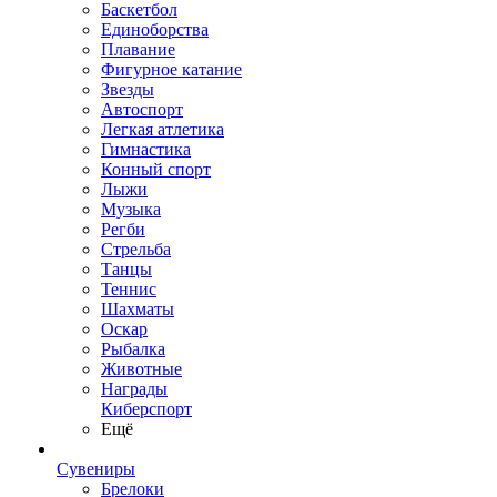
Баскетбол
Единоборства
Плавание
Фигурное катание
Звезды
Автоспорт
Легкая атлетика
Гимнастика
Конный спорт
Лыжи
Музыка
Регби
Стрельба
Танцы
Теннис
Шахматы
Оскар
Рыбалка
Животные
Награды
Киберспорт
Ещё
Сувениры
Брелоки