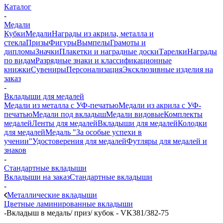
Каталог
-
Медали
Кубки
Медали
Награды из акрила, металла и
стекла
Призы
Фигуры
Вымпелы
Грамоты и
дипломы
Значки
Плакетки и наградные доски
Тарелки
Награды
по видам
Разрядные знаки и классификационные
книжки
Сувениры
Персонализация
Эксклюзивные изделия на
заказ
-
Вкладыши для медалей
Медали из металла с УФ-печатью
Медали из акрила с УФ-
печатью
Медали под вкладыш
Медали видовые
Комплекты
медалей
Ленты для медалей
Вкладыши для медалей
Колодки
для медалей
Медаль "За особые успехи в
учении"
Удостоверения для медалей
Футляры для медалей и
знаков
-
Стандартные вкладыши
Вкладыши на заказ
Стандартные вкладыши
-
Металлические вкладыши
Цветные ламинированные вкладыши
-
Вкладыш в медаль/ приз/ кубок - VK381/382-75