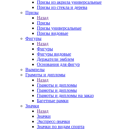
Призы из акрила универсальные
Призы из стекла и дерева
Призы
Назад
Призы
Призы универсальные
Призы видовые
Фигуры
Назад
Фигуры
Фигуры видовые
Держатели эмблем
Основания для фигур
Вымпелы
Грамоты и дипломы
Назад
Грамоты и дипломы
Грамоты и дипломы
Грамоты и дипломы на заказ
Багетные рамки
Значки
Назад
Значки
Экспресс-значки
Значки по видам спорта