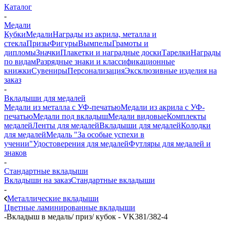
Каталог
-
Медали
Кубки
Медали
Награды из акрила, металла и
стекла
Призы
Фигуры
Вымпелы
Грамоты и
дипломы
Значки
Плакетки и наградные доски
Тарелки
Награды
по видам
Разрядные знаки и классификационные
книжки
Сувениры
Персонализация
Эксклюзивные изделия на
заказ
-
Вкладыши для медалей
Медали из металла с УФ-печатью
Медали из акрила с УФ-
печатью
Медали под вкладыш
Медали видовые
Комплекты
медалей
Ленты для медалей
Вкладыши для медалей
Колодки
для медалей
Медаль "За особые успехи в
учении"
Удостоверения для медалей
Футляры для медалей и
знаков
-
Стандартные вкладыши
Вкладыши на заказ
Стандартные вкладыши
-
Металлические вкладыши
Цветные ламинированные вкладыши
-
Вкладыш в медаль/ приз/ кубок - VK381/382-4