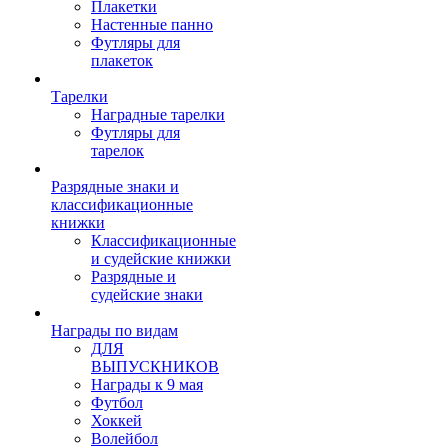
Плакетки
Настенные панно
Футляры для
плакеток
Тарелки
Наградные тарелки
Футляры для
тарелок
Разрядные знаки и
классификационные
книжки
Классификационные
и судейские книжки
Разрядные и
судейские знаки
Награды по видам
ДЛЯ
ВЫПУСКНИКОВ
Награды к 9 мая
Футбол
Хоккей
Волейбол