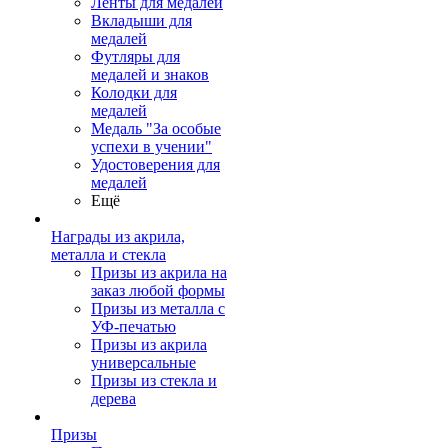
Ленты для медалей
Вкладыши для
медалей
Футляры для
медалей и знаков
Колодки для
медалей
Медаль "За особые
успехи в учении"
Удостоверения для
медалей
Ещё
Награды из акрила,
металла и стекла
Призы из акрила на
заказ любой формы
Призы из металла с
УФ-печатью
Призы из акрила
универсальные
Призы из стекла и
дерева
Призы