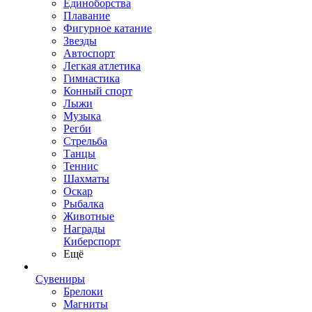
Единоборства
Плавание
Фигурное катание
Звезды
Автоспорт
Легкая атлетика
Гимнастика
Конный спорт
Лыжи
Музыка
Регби
Стрельба
Танцы
Теннис
Шахматы
Оскар
Рыбалка
Животные
Награды
Киберспорт
Ещё
Сувениры
Брелоки
Магниты