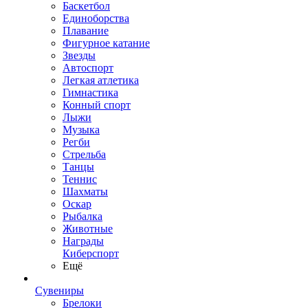
Баскетбол
Единоборства
Плавание
Фигурное катание
Звезды
Автоспорт
Легкая атлетика
Гимнастика
Конный спорт
Лыжи
Музыка
Регби
Стрельба
Танцы
Теннис
Шахматы
Оскар
Рыбалка
Животные
Награды
Киберспорт
Ещё
Сувениры
Брелоки