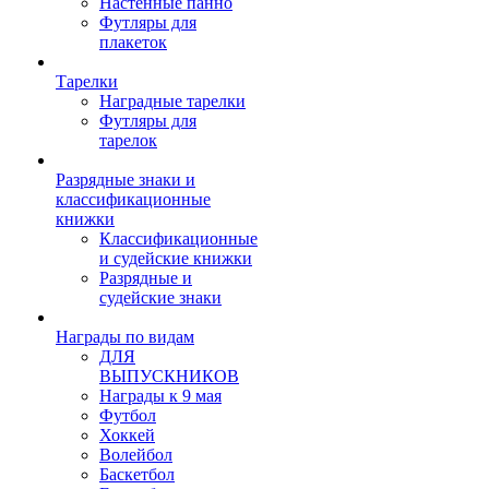
Настенные панно
Футляры для
плакеток
Тарелки
Наградные тарелки
Футляры для
тарелок
Разрядные знаки и
классификационные
книжки
Классификационные
и судейские книжки
Разрядные и
судейские знаки
Награды по видам
ДЛЯ
ВЫПУСКНИКОВ
Награды к 9 мая
Футбол
Хоккей
Волейбол
Баскетбол