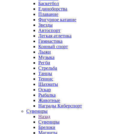
Баскетбол
Единоборства
Плавание
Фигурное катание
Звезды
Автоспорт
Легкая атлетика
Гимнастика
Конный спорт
Лыжи
Музыка
Регби
Стрельба
Танцы
Теннис
Шахматы
Оскар
Рыбалка
Животные
Награды Киберспорт
Сувениры
Назад
Сувениры
Брелоки
Магниты