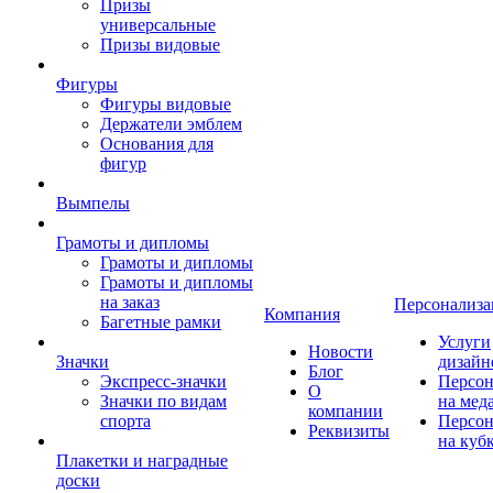
Призы
универсальные
Призы видовые
Фигуры
Фигуры видовые
Держатели эмблем
Основания для
фигур
Вымпелы
Грамоты и дипломы
Грамоты и дипломы
Грамоты и дипломы
на заказ
Персонализа
Компания
Багетные рамки
Услуги
Новости
Значки
дизайн
Блог
Экспресс-значки
Персон
О
Значки по видам
на мед
компании
спорта
Персон
Реквизиты
на куб
Плакетки и наградные
доски