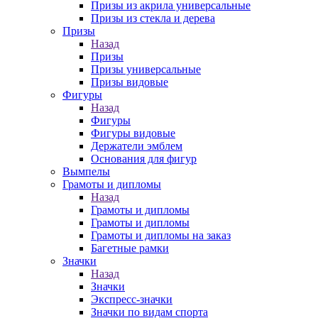
Призы из акрила универсальные
Призы из стекла и дерева
Призы
Назад
Призы
Призы универсальные
Призы видовые
Фигуры
Назад
Фигуры
Фигуры видовые
Держатели эмблем
Основания для фигур
Вымпелы
Грамоты и дипломы
Назад
Грамоты и дипломы
Грамоты и дипломы
Грамоты и дипломы на заказ
Багетные рамки
Значки
Назад
Значки
Экспресс-значки
Значки по видам спорта