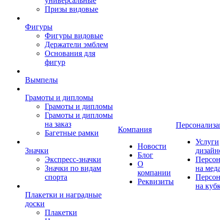
универсальные
Призы видовые
Фигуры
Фигуры видовые
Держатели эмблем
Основания для
фигур
Вымпелы
Грамоты и дипломы
Грамоты и дипломы
Грамоты и дипломы
на заказ
Персонализа
Компания
Багетные рамки
Услуги
Новости
Значки
дизайн
Блог
Экспресс-значки
Персон
О
Значки по видам
на мед
компании
спорта
Персон
Реквизиты
на куб
Плакетки и наградные
доски
Плакетки