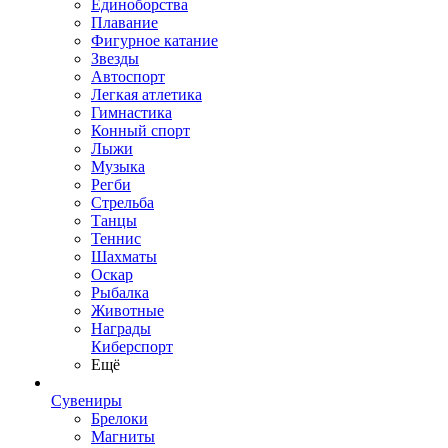
Единоборства
Плавание
Фигурное катание
Звезды
Автоспорт
Легкая атлетика
Гимнастика
Конный спорт
Лыжи
Музыка
Регби
Стрельба
Танцы
Теннис
Шахматы
Оскар
Рыбалка
Животные
Награды
Киберспорт
Ещё
Сувениры
Брелоки
Магниты