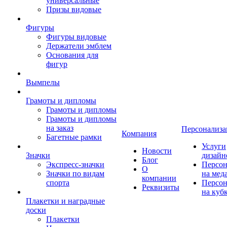
универсальные
Призы видовые
Фигуры
Фигуры видовые
Держатели эмблем
Основания для
фигур
Вымпелы
Грамоты и дипломы
Грамоты и дипломы
Грамоты и дипломы
на заказ
Персонализа
Компания
Багетные рамки
Услуги
Новости
Значки
дизайн
Блог
Экспресс-значки
Персон
О
Значки по видам
на мед
компании
спорта
Персон
Реквизиты
на куб
Плакетки и наградные
доски
Плакетки