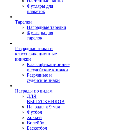
Настенные панно
Футляры для
плакеток
Тарелки
Наградные тарелки
Футляры для
тарелок
Разрядные знаки и
классификационные
книжки
Классификационные
и судейские книжки
Разрядные и
судейские знаки
Награды по видам
ДЛЯ
ВЫПУСКНИКОВ
Награды к 9 мая
Футбол
Хоккей
Волейбол
Баскетбол