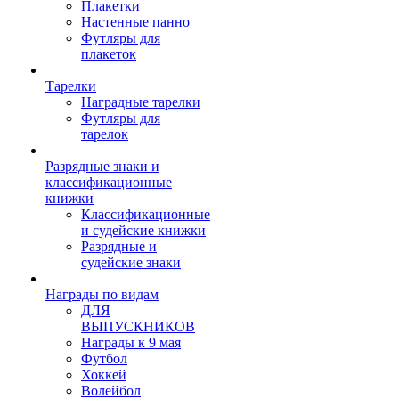
Плакетки
Настенные панно
Футляры для
плакеток
Тарелки
Наградные тарелки
Футляры для
тарелок
Разрядные знаки и
классификационные
книжки
Классификационные
и судейские книжки
Разрядные и
судейские знаки
Награды по видам
ДЛЯ
ВЫПУСКНИКОВ
Награды к 9 мая
Футбол
Хоккей
Волейбол