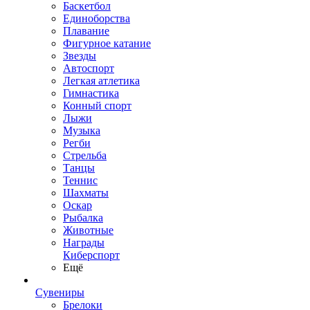
Баскетбол
Единоборства
Плавание
Фигурное катание
Звезды
Автоспорт
Легкая атлетика
Гимнастика
Конный спорт
Лыжи
Музыка
Регби
Стрельба
Танцы
Теннис
Шахматы
Оскар
Рыбалка
Животные
Награды
Киберспорт
Ещё
Сувениры
Брелоки