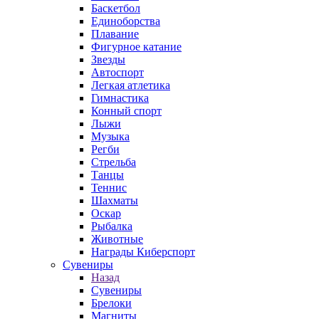
Баскетбол
Единоборства
Плавание
Фигурное катание
Звезды
Автоспорт
Легкая атлетика
Гимнастика
Конный спорт
Лыжи
Музыка
Регби
Стрельба
Танцы
Теннис
Шахматы
Оскар
Рыбалка
Животные
Награды Киберспорт
Сувениры
Назад
Сувениры
Брелоки
Магниты