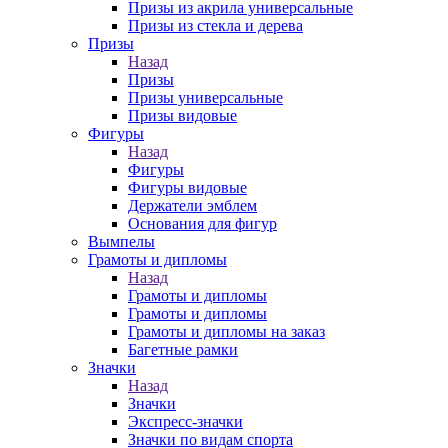
Призы из акрила универсальные
Призы из стекла и дерева
Призы
Назад
Призы
Призы универсальные
Призы видовые
Фигуры
Назад
Фигуры
Фигуры видовые
Держатели эмблем
Основания для фигур
Вымпелы
Грамоты и дипломы
Назад
Грамоты и дипломы
Грамоты и дипломы
Грамоты и дипломы на заказ
Багетные рамки
Значки
Назад
Значки
Экспресс-значки
Значки по видам спорта