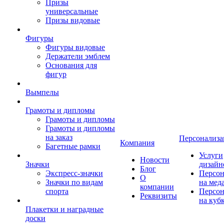
Призы
универсальные
Призы видовые
Фигуры
Фигуры видовые
Держатели эмблем
Основания для
фигур
Вымпелы
Грамоты и дипломы
Грамоты и дипломы
Грамоты и дипломы
на заказ
Персонализа
Компания
Багетные рамки
Услуги
Новости
Значки
дизайн
Блог
Экспресс-значки
Персон
О
Значки по видам
на мед
компании
спорта
Персон
Реквизиты
на куб
Плакетки и наградные
доски