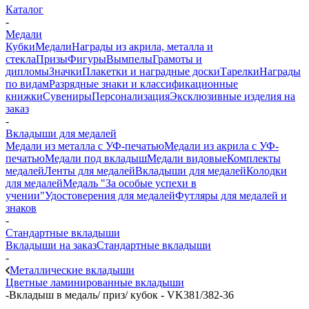
Каталог
-
Медали
Кубки
Медали
Награды из акрила, металла и
стекла
Призы
Фигуры
Вымпелы
Грамоты и
дипломы
Значки
Плакетки и наградные доски
Тарелки
Награды
по видам
Разрядные знаки и классификационные
книжки
Сувениры
Персонализация
Эксклюзивные изделия на
заказ
-
Вкладыши для медалей
Медали из металла с УФ-печатью
Медали из акрила с УФ-
печатью
Медали под вкладыш
Медали видовые
Комплекты
медалей
Ленты для медалей
Вкладыши для медалей
Колодки
для медалей
Медаль "За особые успехи в
учении"
Удостоверения для медалей
Футляры для медалей и
знаков
-
Стандартные вкладыши
Вкладыши на заказ
Стандартные вкладыши
-
Металлические вкладыши
Цветные ламинированные вкладыши
-
Вкладыш в медаль/ приз/ кубок - VK381/382-36