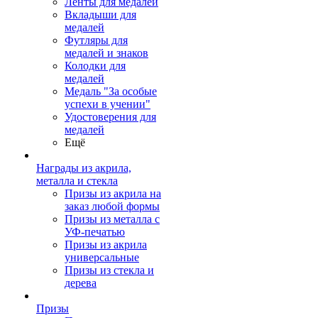
Ленты для медалей
Вкладыши для
медалей
Футляры для
медалей и знаков
Колодки для
медалей
Медаль "За особые
успехи в учении"
Удостоверения для
медалей
Ещё
Награды из акрила,
металла и стекла
Призы из акрила на
заказ любой формы
Призы из металла с
УФ-печатью
Призы из акрила
универсальные
Призы из стекла и
дерева
Призы