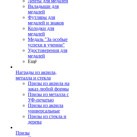
Ленты для медалей
Вкладыши для
медалей
Футляры для
медалей и знаков
Колодки для
медалей
Медаль "За особые
успехи в учении"
Удостоверения для
медалей
Ещё
Награды из акрила,
металла и стекла
Призы из акрила на
заказ любой формы
Призы из металла с
УФ-печатью
Призы из акрила
универсальные
Призы из стекла и
дерева
Призы