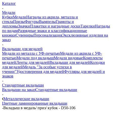
Каталог
-
Медали
Кубки
Медали
Награды из акрила, металла и
стекла
Призы
Фигуры
Вымпелы
Грамоты и
дипломы
Значки
Плакетки и наградные доски
Тарелки
Награды
по видам
Разрядные знаки и классификационные
книжки
Сувениры
Персонализация
Эксклюзивные изделия на
заказ
-
Вкладыши для медалей
Медали из металла с УФ-печатью
Медали из акрила с УФ-
печатью
Медали под вкладыш
Медали видовые
Комплекты
медалей
Ленты для медалей
Вкладыши для медалей
Колодки
для медалей
Медаль "За особые успехи в
учении"
Удостоверения для медалей
Футляры для медалей и
знаков
-
Стандартные вкладыши
Вкладыши на заказ
Стандартные вкладыши
-
Металлические вкладыши
Цветные ламинированные вкладыши
-
Вкладыш в медаль/ приз/ кубок - D50-106