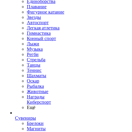
Единоборства
Плавание
Фигурное катание
Звезды
Автоспорт
Легкая атлетика
Гимнастика
Конный спорт
Лыжи
Музыка
Регби
Стрельба
Танцы
Теннис
Шахматы
Оскар
Рыбалка
Животные
Награды
Киберспорт
Ещё
Сувениры
Брелоки
Магниты