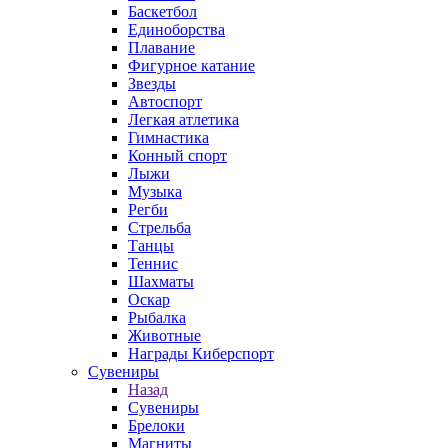
Баскетбол
Единоборства
Плавание
Фигурное катание
Звезды
Автоспорт
Легкая атлетика
Гимнастика
Конный спорт
Лыжи
Музыка
Регби
Стрельба
Танцы
Теннис
Шахматы
Оскар
Рыбалка
Животные
Награды Киберспорт
Сувениры
Назад
Сувениры
Брелоки
Магниты