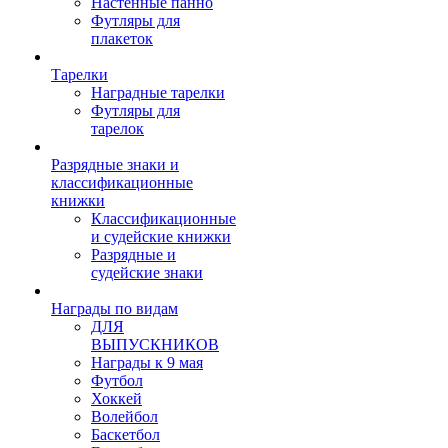
Настенные панно
Футляры для
плакеток
Тарелки
Наградные тарелки
Футляры для
тарелок
Разрядные знаки и
классификационные
книжки
Классификационные
и судейские книжки
Разрядные и
судейские знаки
Награды по видам
ДЛЯ
ВЫПУСКНИКОВ
Награды к 9 мая
Футбол
Хоккей
Волейбол
Баскетбол