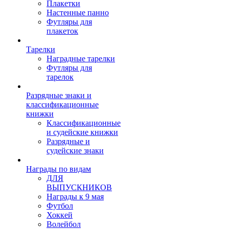
Плакетки
Настенные панно
Футляры для
плакеток
Тарелки
Наградные тарелки
Футляры для
тарелок
Разрядные знаки и
классификационные
книжки
Классификационные
и судейские книжки
Разрядные и
судейские знаки
Награды по видам
ДЛЯ
ВЫПУСКНИКОВ
Награды к 9 мая
Футбол
Хоккей
Волейбол