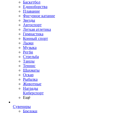
Баскетбол
Единоборства
Плавание
Фигурное катание
Звезды
Автоспорт
Легкая атлетика
Гимнастика
Конный спорт
Лыжи
Музыка
Регби
Стрельба
Танцы
Теннис
Шахматы
Оскар
Рыбалка
Животные
Награды
Киберспорт
Ещё
Сувениры
Брелоки