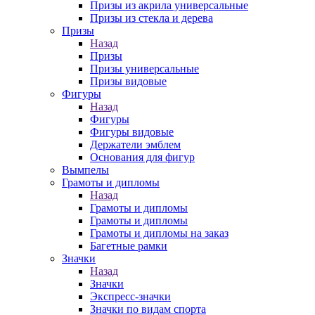
Призы из акрила универсальные
Призы из стекла и дерева
Призы
Назад
Призы
Призы универсальные
Призы видовые
Фигуры
Назад
Фигуры
Фигуры видовые
Держатели эмблем
Основания для фигур
Вымпелы
Грамоты и дипломы
Назад
Грамоты и дипломы
Грамоты и дипломы
Грамоты и дипломы на заказ
Багетные рамки
Значки
Назад
Значки
Экспресс-значки
Значки по видам спорта