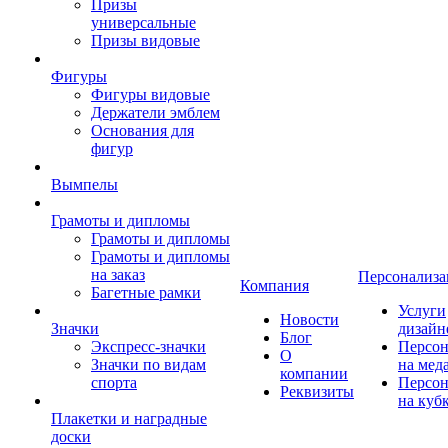
Призы
универсальные
Призы видовые
Фигуры
Фигуры видовые
Держатели эмблем
Основания для
фигур
Вымпелы
Грамоты и дипломы
Грамоты и дипломы
Грамоты и дипломы
на заказ
Персонализа
Компания
Багетные рамки
Услуги
Новости
Значки
дизайн
Блог
Экспресс-значки
Персон
О
Значки по видам
на мед
компании
спорта
Персон
Реквизиты
на куб
Плакетки и наградные
доски