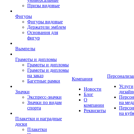
универсальные
Призы видовые
Фигуры
Фигуры видовые
Держатели эмблем
Основания для
фигур
Вымпелы
Грамоты и дипломы
Грамоты и дипломы
Грамоты и дипломы
на заказ
Персонализа
Компания
Багетные рамки
Услуги
Новости
Значки
дизайн
Блог
Экспресс-значки
Персон
О
Значки по видам
на мед
компании
спорта
Персон
Реквизиты
на куб
Плакетки и наградные
доски
Плакетки