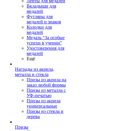
Ленты для медалей
Вкладыши для
медалей
Футляры для
медалей и знаков
Колодки для
медалей
Медаль "За особые
успехи в учении"
Удостоверения для
медалей
Ещё
Награды из акрила,
металла и стекла
Призы из акрила на
заказ любой формы
Призы из металла с
УФ-печатью
Призы из акрила
универсальные
Призы из стекла и
дерева
Призы