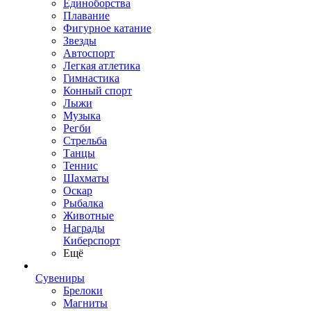
Единоборства
Плавание
Фигурное катание
Звезды
Автоспорт
Легкая атлетика
Гимнастика
Конный спорт
Лыжи
Музыка
Регби
Стрельба
Танцы
Теннис
Шахматы
Оскар
Рыбалка
Животные
Награды
Киберспорт
Ещё
Сувениры
Брелоки
Магниты