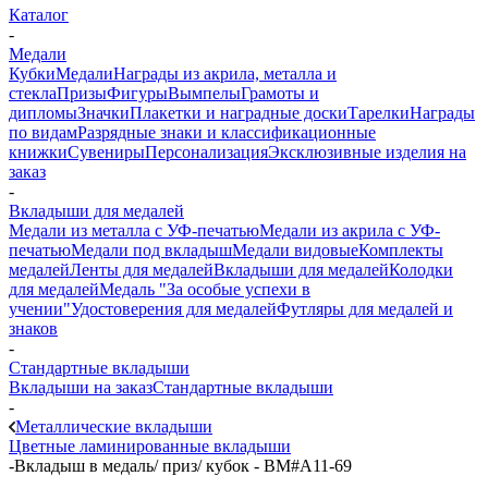
Каталог
-
Медали
Кубки
Медали
Награды из акрила, металла и
стекла
Призы
Фигуры
Вымпелы
Грамоты и
дипломы
Значки
Плакетки и наградные доски
Тарелки
Награды
по видам
Разрядные знаки и классификационные
книжки
Сувениры
Персонализация
Эксклюзивные изделия на
заказ
-
Вкладыши для медалей
Медали из металла с УФ-печатью
Медали из акрила с УФ-
печатью
Медали под вкладыш
Медали видовые
Комплекты
медалей
Ленты для медалей
Вкладыши для медалей
Колодки
для медалей
Медаль "За особые успехи в
учении"
Удостоверения для медалей
Футляры для медалей и
знаков
-
Стандартные вкладыши
Вкладыши на заказ
Стандартные вкладыши
-
Металлические вкладыши
Цветные ламинированные вкладыши
-
Вкладыш в медаль/ приз/ кубок - BM#A11-69