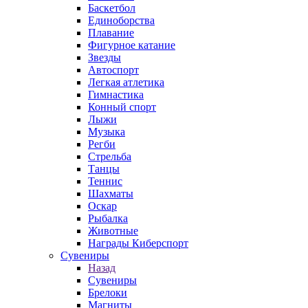
Баскетбол
Единоборства
Плавание
Фигурное катание
Звезды
Автоспорт
Легкая атлетика
Гимнастика
Конный спорт
Лыжи
Музыка
Регби
Стрельба
Танцы
Теннис
Шахматы
Оскар
Рыбалка
Животные
Награды Киберспорт
Сувениры
Назад
Сувениры
Брелоки
Магниты