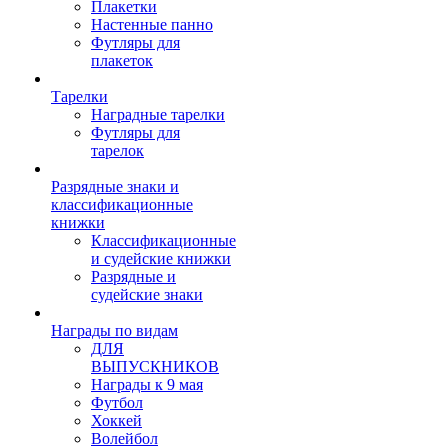
Плакетки
Настенные панно
Футляры для
плакеток
Тарелки
Наградные тарелки
Футляры для
тарелок
Разрядные знаки и
классификационные
книжки
Классификационные
и судейские книжки
Разрядные и
судейские знаки
Награды по видам
ДЛЯ
ВЫПУСКНИКОВ
Награды к 9 мая
Футбол
Хоккей
Волейбол