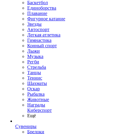
Баскетбол
Единоборства
Плавание
Фигурное катание
Звезды
Автоспорт
Легкая атлетика
Гимнастика
Конный спорт
Лыжи
Музыка
Регби
Стрельба
Танцы
Теннис
Шахматы
Оскар
Рыбалка
Животные
Награды
Киберспорт
Ещё
Сувениры
Брелоки