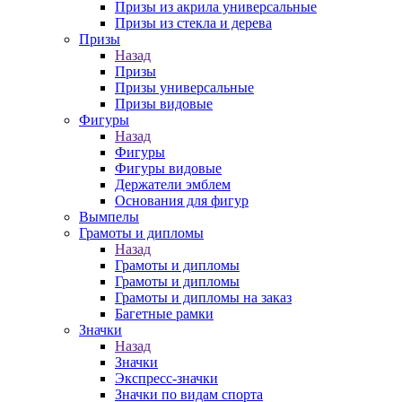
Призы из акрила универсальные
Призы из стекла и дерева
Призы
Назад
Призы
Призы универсальные
Призы видовые
Фигуры
Назад
Фигуры
Фигуры видовые
Держатели эмблем
Основания для фигур
Вымпелы
Грамоты и дипломы
Назад
Грамоты и дипломы
Грамоты и дипломы
Грамоты и дипломы на заказ
Багетные рамки
Значки
Назад
Значки
Экспресс-значки
Значки по видам спорта