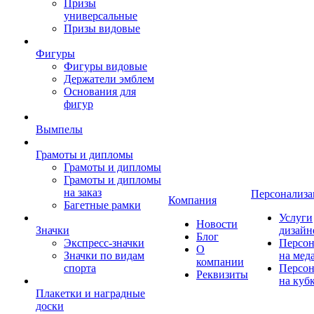
Призы
универсальные
Призы видовые
Фигуры
Фигуры видовые
Держатели эмблем
Основания для
фигур
Вымпелы
Грамоты и дипломы
Грамоты и дипломы
Грамоты и дипломы
на заказ
Персонализа
Компания
Багетные рамки
Услуги
Новости
Значки
дизайн
Блог
Экспресс-значки
Персон
О
Значки по видам
на мед
компании
спорта
Персон
Реквизиты
на куб
Плакетки и наградные
доски