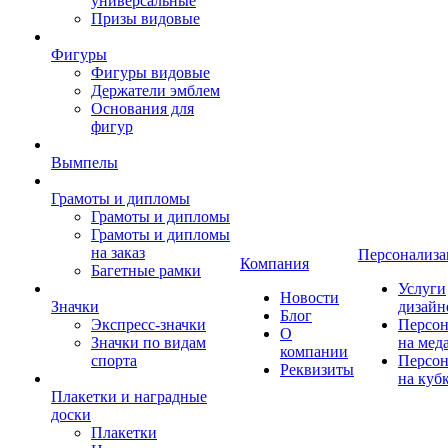
универсальные
Призы видовые
Фигуры
Фигуры видовые
Держатели эмблем
Основания для
фигур
Вымпелы
Грамоты и дипломы
Грамоты и дипломы
Грамоты и дипломы
на заказ
Персонализа
Компания
Багетные рамки
Услуги
Новости
Значки
дизайн
Блог
Экспресс-значки
Персон
О
Значки по видам
на мед
компании
спорта
Персон
Реквизиты
на куб
Плакетки и наградные
доски
Плакетки