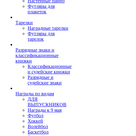
Настенные панно
Футляры для
плакеток
Тарелки
Наградные тарелки
Футляры для
тарелок
Разрядные знаки и
классификационные
книжки
Классификационные
и судейские книжки
Разрядные и
судейские знаки
Награды по видам
ДЛЯ
ВЫПУСКНИКОВ
Награды к 9 мая
Футбол
Хоккей
Волейбол
Баскетбол