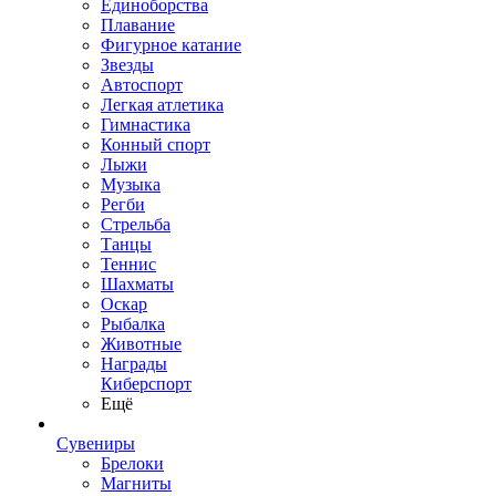
Единоборства
Плавание
Фигурное катание
Звезды
Автоспорт
Легкая атлетика
Гимнастика
Конный спорт
Лыжи
Музыка
Регби
Стрельба
Танцы
Теннис
Шахматы
Оскар
Рыбалка
Животные
Награды
Киберспорт
Ещё
Сувениры
Брелоки
Магниты