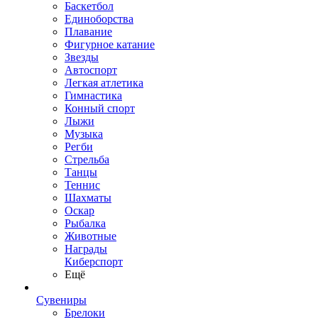
Баскетбол
Единоборства
Плавание
Фигурное катание
Звезды
Автоспорт
Легкая атлетика
Гимнастика
Конный спорт
Лыжи
Музыка
Регби
Стрельба
Танцы
Теннис
Шахматы
Оскар
Рыбалка
Животные
Награды
Киберспорт
Ещё
Сувениры
Брелоки