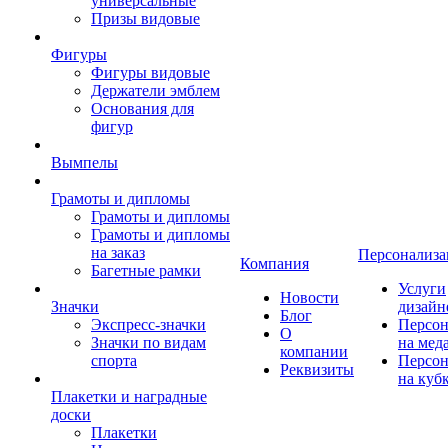
универсальные
Призы видовые
Фигуры
Фигуры видовые
Держатели эмблем
Основания для
фигур
Вымпелы
Грамоты и дипломы
Грамоты и дипломы
Грамоты и дипломы
на заказ
Персонализа
Компания
Багетные рамки
Услуги
Новости
Значки
дизайн
Блог
Экспресс-значки
Персон
О
Значки по видам
на мед
компании
спорта
Персон
Реквизиты
на куб
Плакетки и наградные
доски
Плакетки