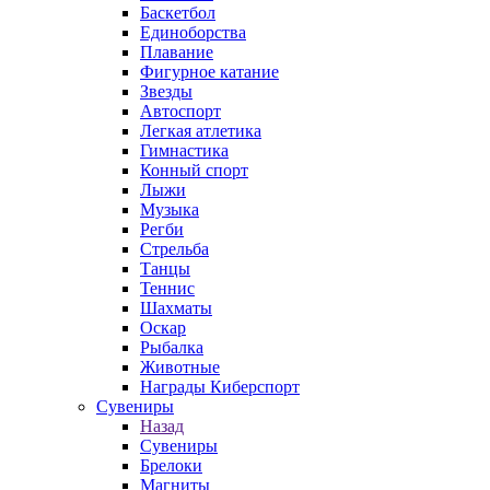
Баскетбол
Единоборства
Плавание
Фигурное катание
Звезды
Автоспорт
Легкая атлетика
Гимнастика
Конный спорт
Лыжи
Музыка
Регби
Стрельба
Танцы
Теннис
Шахматы
Оскар
Рыбалка
Животные
Награды Киберспорт
Сувениры
Назад
Сувениры
Брелоки
Магниты