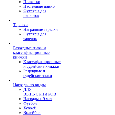
Плакетки
Настенные панно
Футляры для
плакеток
Тарелки
Наградные тарелки
Футляры для
тарелок
Разрядные знаки и
классификационные
книжки
Классификационные
и судейские книжки
Разрядные и
судейские знаки
Награды по видам
ДЛЯ
ВЫПУСКНИКОВ
Награды к 9 мая
Футбол
Хоккей
Волейбол