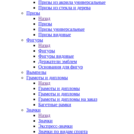
Призы из акрила универсальные
Призы из стекла и дерева
Призы
Назад
Призы
Призы универсальные
Призы видовые
Фигуры
Назад
Фигуры
Фигуры видовые
Держатели эмблем
Основания для фигур
Вымпелы
Грамоты и дипломы
Назад
Грамоты и дипломы
Грамоты и дипломы
Грамоты и дипломы на заказ
Багетные рамки
Значки
Назад
Значки
Экспресс-значки
Значки по видам спорта