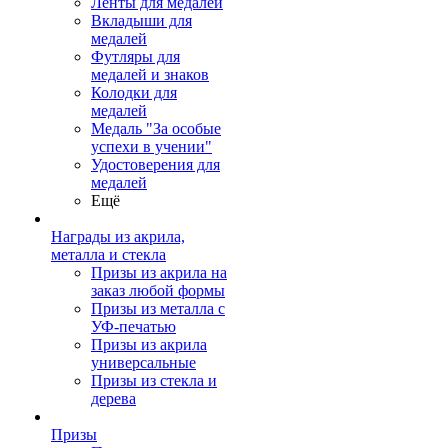
Ленты для медалей
Вкладыши для
медалей
Футляры для
медалей и знаков
Колодки для
медалей
Медаль "За особые
успехи в учении"
Удостоверения для
медалей
Ещё
Награды из акрила,
металла и стекла
Призы из акрила на
заказ любой формы
Призы из металла с
УФ-печатью
Призы из акрила
универсальные
Призы из стекла и
дерева
Призы