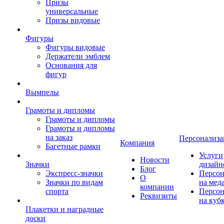
Призы
универсальные
Призы видовые
Фигуры
Фигуры видовые
Держатели эмблем
Основания для
фигур
Вымпелы
Грамоты и дипломы
Грамоты и дипломы
Грамоты и дипломы
на заказ
Персонализа
Компания
Багетные рамки
Услуги
Новости
Значки
дизайн
Блог
Экспресс-значки
Персон
О
Значки по видам
на мед
компании
спорта
Персон
Реквизиты
на куб
Плакетки и наградные
доски