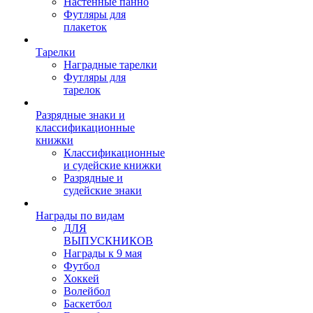
Настенные панно
Футляры для
плакеток
Тарелки
Наградные тарелки
Футляры для
тарелок
Разрядные знаки и
классификационные
книжки
Классификационные
и судейские книжки
Разрядные и
судейские знаки
Награды по видам
ДЛЯ
ВЫПУСКНИКОВ
Награды к 9 мая
Футбол
Хоккей
Волейбол
Баскетбол