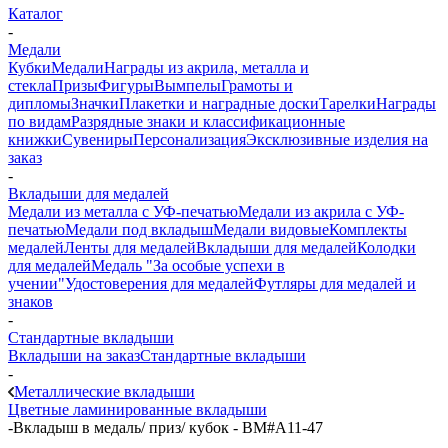
Каталог
-
Медали
Кубки
Медали
Награды из акрила, металла и
стекла
Призы
Фигуры
Вымпелы
Грамоты и
дипломы
Значки
Плакетки и наградные доски
Тарелки
Награды
по видам
Разрядные знаки и классификационные
книжки
Сувениры
Персонализация
Эксклюзивные изделия на
заказ
-
Вкладыши для медалей
Медали из металла с УФ-печатью
Медали из акрила с УФ-
печатью
Медали под вкладыш
Медали видовые
Комплекты
медалей
Ленты для медалей
Вкладыши для медалей
Колодки
для медалей
Медаль "За особые успехи в
учении"
Удостоверения для медалей
Футляры для медалей и
знаков
-
Стандартные вкладыши
Вкладыши на заказ
Стандартные вкладыши
-
Металлические вкладыши
Цветные ламинированные вкладыши
-
Вкладыш в медаль/ приз/ кубок - BM#A11-47