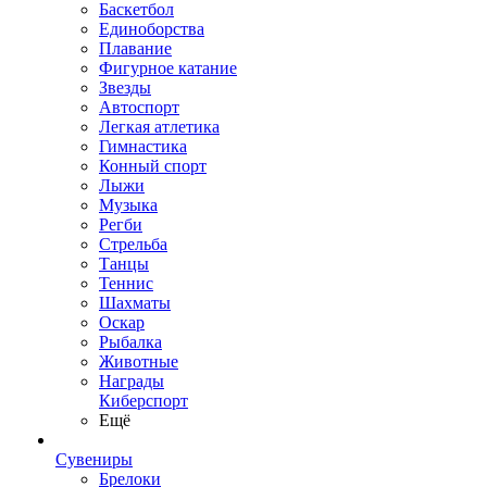
Баскетбол
Единоборства
Плавание
Фигурное катание
Звезды
Автоспорт
Легкая атлетика
Гимнастика
Конный спорт
Лыжи
Музыка
Регби
Стрельба
Танцы
Теннис
Шахматы
Оскар
Рыбалка
Животные
Награды
Киберспорт
Ещё
Сувениры
Брелоки