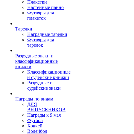
Плакетки
Настенные панно
Футляры для
плакеток
Тарелки
Наградные тарелки
Футляры для
тарелок
Разрядные знаки и
классификационные
книжки
Классификационные
и судейские книжки
Разрядные и
судейские знаки
Награды по видам
ДЛЯ
ВЫПУСКНИКОВ
Награды к 9 мая
Футбол
Хоккей
Волейбол