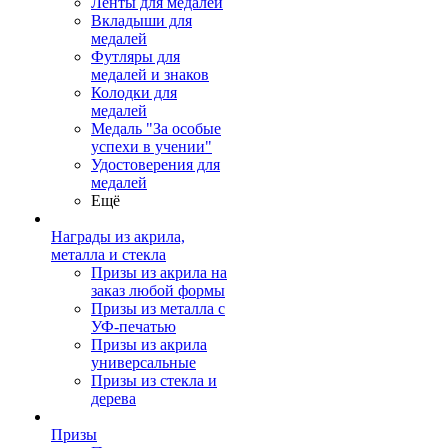
Ленты для медалей
Вкладыши для
медалей
Футляры для
медалей и знаков
Колодки для
медалей
Медаль "За особые
успехи в учении"
Удостоверения для
медалей
Ещё
Награды из акрила,
металла и стекла
Призы из акрила на
заказ любой формы
Призы из металла с
УФ-печатью
Призы из акрила
универсальные
Призы из стекла и
дерева
Призы