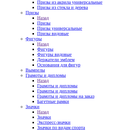
Призы из акрила универсальные
Призы из стекла и дерева
Призы
Назад
Призы
Призы универсальные
Призы видовые
Фигуры
Назад
Фигуры
Фигуры видовые
Держатели эмблем
Основания для фигур
Вымпелы
Грамоты и дипломы
Назад
Грамоты и дипломы
Грамоты и дипломы
Грамоты и дипломы на заказ
Багетные рамки
Значки
Назад
Значки
Экспресс-значки
Значки по видам спорта