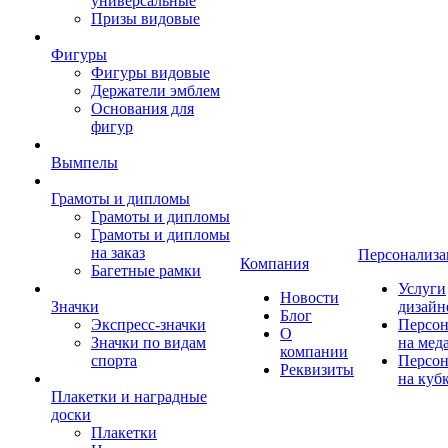
универсальные
Призы видовые
Фигуры
Фигуры видовые
Держатели эмблем
Основания для
фигур
Вымпелы
Грамоты и дипломы
Грамоты и дипломы
Грамоты и дипломы
на заказ
Персонализа
Компания
Багетные рамки
Услуги
Новости
Значки
дизайн
Блог
Экспресс-значки
Персон
О
Значки по видам
на мед
компании
спорта
Персон
Реквизиты
на куб
Плакетки и наградные
доски
Плакетки