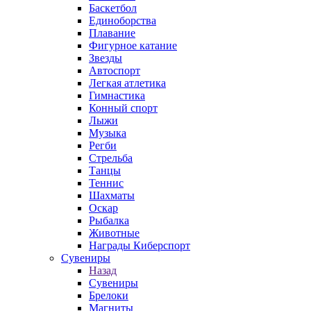
Баскетбол
Единоборства
Плавание
Фигурное катание
Звезды
Автоспорт
Легкая атлетика
Гимнастика
Конный спорт
Лыжи
Музыка
Регби
Стрельба
Танцы
Теннис
Шахматы
Оскар
Рыбалка
Животные
Награды Киберспорт
Сувениры
Назад
Сувениры
Брелоки
Магниты