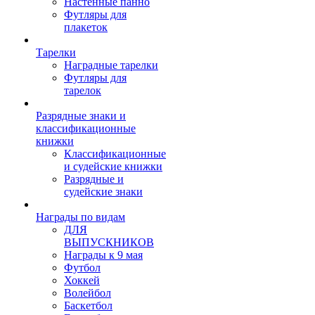
Настенные панно
Футляры для
плакеток
Тарелки
Наградные тарелки
Футляры для
тарелок
Разрядные знаки и
классификационные
книжки
Классификационные
и судейские книжки
Разрядные и
судейские знаки
Награды по видам
ДЛЯ
ВЫПУСКНИКОВ
Награды к 9 мая
Футбол
Хоккей
Волейбол
Баскетбол