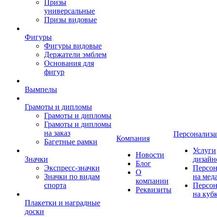
Призы
универсальные
Призы видовые
Фигуры
Фигуры видовые
Держатели эмблем
Основания для
фигур
Вымпелы
Грамоты и дипломы
Грамоты и дипломы
Грамоты и дипломы
на заказ
Персонализа
Компания
Багетные рамки
Услуги
Новости
Значки
дизайн
Блог
Экспресс-значки
Персон
О
Значки по видам
на мед
компании
спорта
Персон
Реквизиты
на куб
Плакетки и наградные
доски