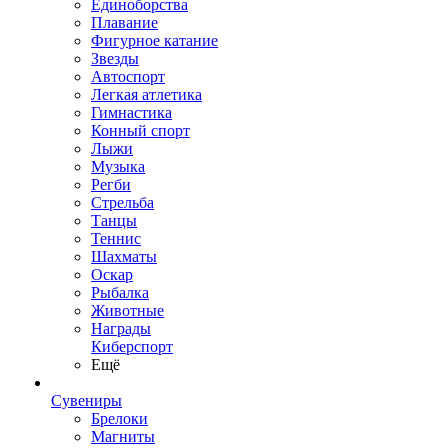
Единоборства
Плавание
Фигурное катание
Звезды
Автоспорт
Легкая атлетика
Гимнастика
Конный спорт
Лыжи
Музыка
Регби
Стрельба
Танцы
Теннис
Шахматы
Оскар
Рыбалка
Животные
Награды
Киберспорт
Ещё
Сувениры
Брелоки
Магниты