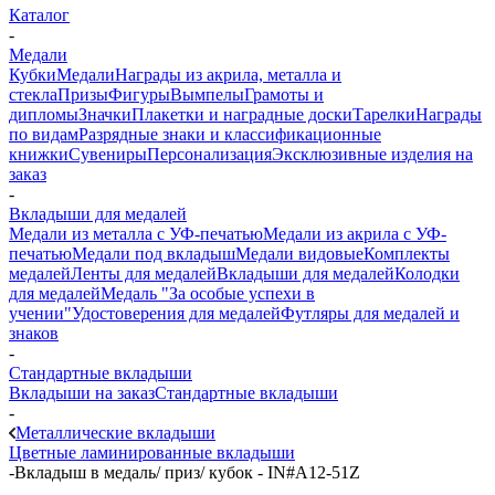
Каталог
-
Медали
Кубки
Медали
Награды из акрила, металла и
стекла
Призы
Фигуры
Вымпелы
Грамоты и
дипломы
Значки
Плакетки и наградные доски
Тарелки
Награды
по видам
Разрядные знаки и классификационные
книжки
Сувениры
Персонализация
Эксклюзивные изделия на
заказ
-
Вкладыши для медалей
Медали из металла с УФ-печатью
Медали из акрила с УФ-
печатью
Медали под вкладыш
Медали видовые
Комплекты
медалей
Ленты для медалей
Вкладыши для медалей
Колодки
для медалей
Медаль "За особые успехи в
учении"
Удостоверения для медалей
Футляры для медалей и
знаков
-
Стандартные вкладыши
Вкладыши на заказ
Стандартные вкладыши
-
Металлические вкладыши
Цветные ламинированные вкладыши
-
Вкладыш в медаль/ приз/ кубок - IN#A12-51Z