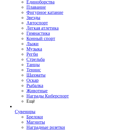
Единоборства
Плавание
Фигурное катание
Звезды
Автоспорт
Легкая атлетика
Гимнастика
Конный спорт
Лыжи
Музыка
Регби
Стрельба
Танцы
Теннис
Шахматы
Оскар
Рыбалка
Животные
Награды Киберспорт
Ещё
Сувениры
Брелоки
Магниты
Наградные розетки