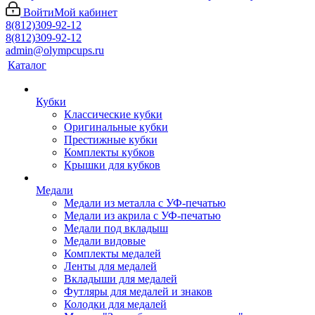
Войти
Мой кабинет
8(812)309-92-12
8(812)309-92-12
admin@olympcups.ru
Каталог
Кубки
Классические кубки
Оригинальные кубки
Престижные кубки
Комплекты кубков
Крышки для кубков
Медали
Медали из металла с УФ-печатью
Медали из акрила с УФ-печатью
Медали под вкладыш
Медали видовые
Комплекты медалей
Ленты для медалей
Вкладыши для медалей
Футляры для медалей и знаков
Колодки для медалей