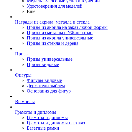
Медаль "За особые успехи в учении"
Удостоверения для медалей
Ещё
Награды из акрила, металла и стекла
Призы из акрила на заказ любой формы
Призы из металла с УФ-печатью
Призы из акрила универсальные
Призы из стекла и дерева
Призы
Призы универсальные
Призы видовые
Фигуры
Фигуры видовые
Держатели эмблем
Основания для фигур
Вымпелы
Грамоты и дипломы
Грамоты и дипломы
Грамоты и дипломы на заказ
Багетные рамки