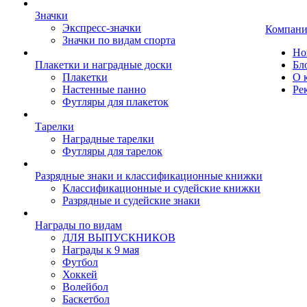
Значки
Экспресс-значки
Компани
Значки по видам спорта
Но
Плакетки и наградные доски
Бл
Плакетки
О 
Настенные панно
Ре
Футляры для плакеток
Тарелки
Наградные тарелки
Футляры для тарелок
Разрядные знаки и классификационные книжки
Классификационные и судейские книжки
Разрядные и судейские знаки
Награды по видам
ДЛЯ ВЫПУСКНИКОВ
Награды к 9 мая
Футбол
Хоккей
Волейбол
Баскетбол