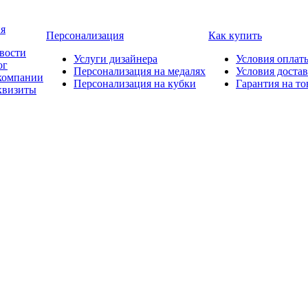
я
Персонализация
Как купить
вости
Услуги дизайнера
Условия оплат
ог
Персонализация на медалях
Условия доста
компании
Персонализация на кубки
Гарантия на то
квизиты