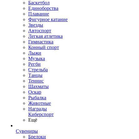
Баскетбол
Единоборства
Плавание
Фигурное катание
Звезды
Автоспорт
Легкая атлетика
Гимнастика
Конный спорт
Лыжи
Музыка
Регби
Стрельба
Танцы
Теннис
Шахматы
Оскар
Рыбалка
Животные
Награды
Киберспорт
Ещё
Сувениры
Брелоки