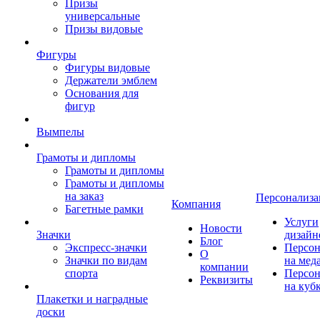
Призы
универсальные
Призы видовые
Фигуры
Фигуры видовые
Держатели эмблем
Основания для
фигур
Вымпелы
Грамоты и дипломы
Грамоты и дипломы
Грамоты и дипломы
на заказ
Персонализа
Компания
Багетные рамки
Услуги
Новости
Значки
дизайн
Блог
Экспресс-значки
Персон
О
Значки по видам
на мед
компании
спорта
Персон
Реквизиты
на куб
Плакетки и наградные
доски