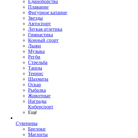
Единоборства
Плавание
Фигурное катание
Звезды
Автоспорт
Легкая атлетика
Гимнастика
Конный спорт
Лыжи
Музыка
Регби
Стрельба
Танцы
Теннис
Шахматы
Оскар
Рыбалка
Животные
Награды
Киберспорт
Ещё
Сувениры
Брелоки
Магниты