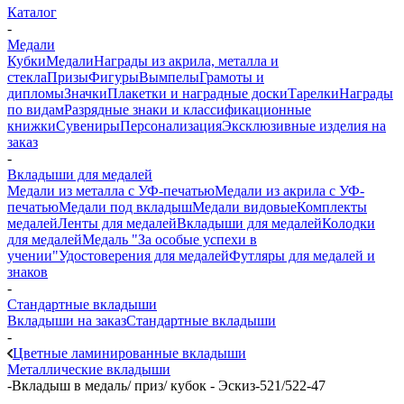
Каталог
-
Медали
Кубки
Медали
Награды из акрила, металла и
стекла
Призы
Фигуры
Вымпелы
Грамоты и
дипломы
Значки
Плакетки и наградные доски
Тарелки
Награды
по видам
Разрядные знаки и классификационные
книжки
Сувениры
Персонализация
Эксклюзивные изделия на
заказ
-
Вкладыши для медалей
Медали из металла с УФ-печатью
Медали из акрила с УФ-
печатью
Медали под вкладыш
Медали видовые
Комплекты
медалей
Ленты для медалей
Вкладыши для медалей
Колодки
для медалей
Медаль "За особые успехи в
учении"
Удостоверения для медалей
Футляры для медалей и
знаков
-
Стандартные вкладыши
Вкладыши на заказ
Стандартные вкладыши
-
Цветные ламинированные вкладыши
Металлические вкладыши
-
Вкладыш в медаль/ приз/ кубок - Эскиз-521/522-47