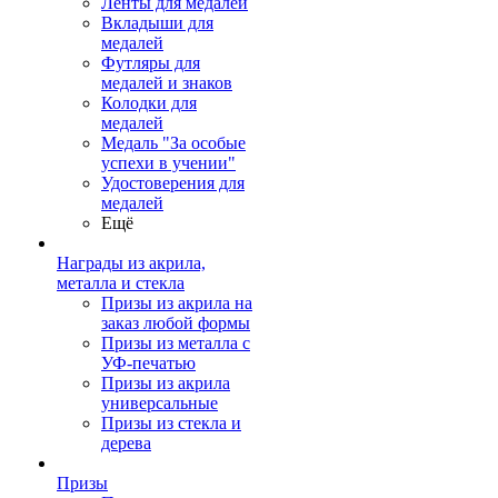
Ленты для медалей
Вкладыши для
медалей
Футляры для
медалей и знаков
Колодки для
медалей
Медаль "За особые
успехи в учении"
Удостоверения для
медалей
Ещё
Награды из акрила,
металла и стекла
Призы из акрила на
заказ любой формы
Призы из металла с
УФ-печатью
Призы из акрила
универсальные
Призы из стекла и
дерева
Призы