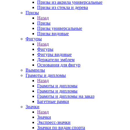
Призы из акрила универсальные
Призы из стекла и дерева
Призы
Назад
Призы
Призы универсальные
Призы видовые
Фигуры
Назад
Фигуры
Фигуры видовые
Держатели эмблем
Основания для фигур
Вымпелы
Грамоты и дипломы
Назад
Грамоты и дипломы
Грамоты и дипломы
Грамоты и дипломы на заказ
Багетные рамки
Значки
Назад
Значки
Экспресс-значки
Значки по видам спорта