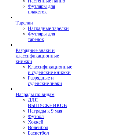
Настенные панно
Футляры для
плакеток
Тарелки
Наградные тарелки
Футляры для
тарелок
Разрядные знаки и
классификационные
книжки
Классификационные
и судейские книжки
Разрядные и
судейские знаки
Награды по видам
ДЛЯ
ВЫПУСКНИКОВ
Награды к 9 мая
Футбол
Хоккей
Волейбол
Баскетбол