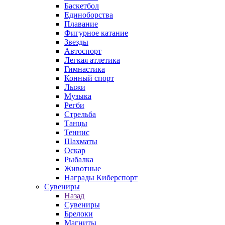
Баскетбол
Единоборства
Плавание
Фигурное катание
Звезды
Автоспорт
Легкая атлетика
Гимнастика
Конный спорт
Лыжи
Музыка
Регби
Стрельба
Танцы
Теннис
Шахматы
Оскар
Рыбалка
Животные
Награды Киберспорт
Сувениры
Назад
Сувениры
Брелоки
Магниты