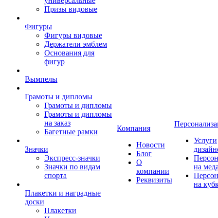
универсальные
Призы видовые
Фигуры
Фигуры видовые
Держатели эмблем
Основания для
фигур
Вымпелы
Грамоты и дипломы
Грамоты и дипломы
Грамоты и дипломы
на заказ
Персонализа
Компания
Багетные рамки
Услуги
Новости
Значки
дизайн
Блог
Экспресс-значки
Персон
О
Значки по видам
на мед
компании
спорта
Персон
Реквизиты
на куб
Плакетки и наградные
доски
Плакетки