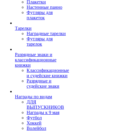
Плакетки
Настенные панно
Футляры для
плакеток
Тарелки
Наградные тарелки
Футляры для
тарелок
Разрядные знаки и
классификационные
книжки
Классификационные
и судейские книжки
Разрядные и
судейские знаки
Награды по видам
ДЛЯ
ВЫПУСКНИКОВ
Награды к 9 мая
Футбол
Хоккей
Волейбол