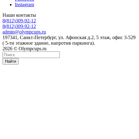
Instagram
Наши контакты
8(812)309-92-12
8(812)309-92-12
admin@olympcups.ru
197341, Санкт-Петербург, ул. Афонская д.2, 5 этаж, офис 3-529
( 5-ти этажное здание, напротив паркинга).
2026 © Olympcups.ru
Найти