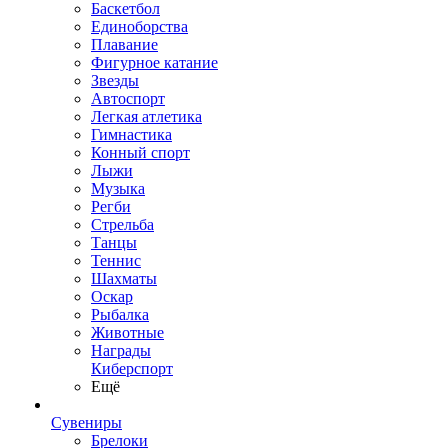
Баскетбол
Единоборства
Плавание
Фигурное катание
Звезды
Автоспорт
Легкая атлетика
Гимнастика
Конный спорт
Лыжи
Музыка
Регби
Стрельба
Танцы
Теннис
Шахматы
Оскар
Рыбалка
Животные
Награды
Киберспорт
Ещё
Сувениры
Брелоки