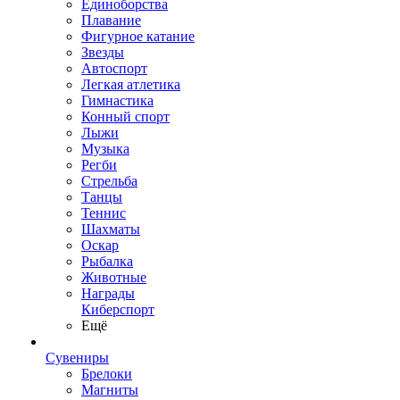
Единоборства
Плавание
Фигурное катание
Звезды
Автоспорт
Легкая атлетика
Гимнастика
Конный спорт
Лыжи
Музыка
Регби
Стрельба
Танцы
Теннис
Шахматы
Оскар
Рыбалка
Животные
Награды
Киберспорт
Ещё
Сувениры
Брелоки
Магниты