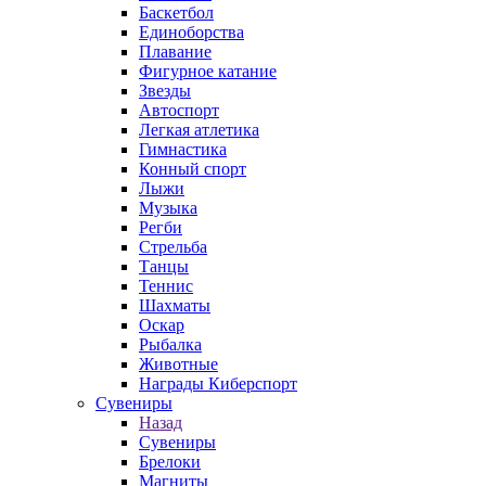
Баскетбол
Единоборства
Плавание
Фигурное катание
Звезды
Автоспорт
Легкая атлетика
Гимнастика
Конный спорт
Лыжи
Музыка
Регби
Стрельба
Танцы
Теннис
Шахматы
Оскар
Рыбалка
Животные
Награды Киберспорт
Сувениры
Назад
Сувениры
Брелоки
Магниты