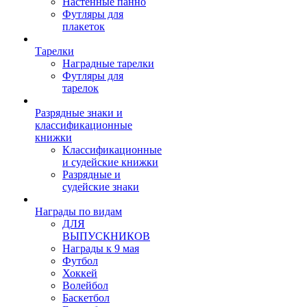
Настенные панно
Футляры для
плакеток
Тарелки
Наградные тарелки
Футляры для
тарелок
Разрядные знаки и
классификационные
книжки
Классификационные
и судейские книжки
Разрядные и
судейские знаки
Награды по видам
ДЛЯ
ВЫПУСКНИКОВ
Награды к 9 мая
Футбол
Хоккей
Волейбол
Баскетбол