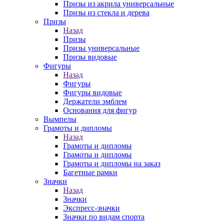
Призы из акрила универсальные
Призы из стекла и дерева
Призы
Назад
Призы
Призы универсальные
Призы видовые
Фигуры
Назад
Фигуры
Фигуры видовые
Держатели эмблем
Основания для фигур
Вымпелы
Грамоты и дипломы
Назад
Грамоты и дипломы
Грамоты и дипломы
Грамоты и дипломы на заказ
Багетные рамки
Значки
Назад
Значки
Экспресс-значки
Значки по видам спорта