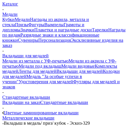
Каталог
-
Медали
Кубки
Медали
Награды из акрила, металла и
стекла
Призы
Фигуры
Вымпелы
Грамоты и
дипломы
Значки
Плакетки и наградные доски
Тарелки
Награды
по видам
Разрядные знаки и классификационные
книжки
Сувениры
Персонализация
Эксклюзивные изделия на
заказ
-
Вкладыши для медалей
Медали из металла с УФ-печатью
Медали из акрила с УФ-
печатью
Медали под вкладыш
Медали видовые
Комплекты
медалей
Ленты для медалей
Вкладыши для медалей
Колодки
для медалей
Медаль "За особые успехи в
учении"
Удостоверения для медалей
Футляры для медалей и
знаков
-
Стандартные вкладыши
Вкладыши на заказ
Стандартные вкладыши
-
Цветные ламинированные вкладыши
Металлические вкладыши
-
Вкладыш в медаль/ приз/ кубок - Эскиз-329