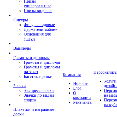
Призы
универсальные
Призы видовые
Фигуры
Фигуры видовые
Держатели эмблем
Основания для
фигур
Вымпелы
Грамоты и дипломы
Грамоты и дипломы
Грамоты и дипломы
на заказ
Персонализа
Компания
Багетные рамки
Услуги
Новости
Значки
дизайн
Блог
Экспресс-значки
Персон
О
Значки по видам
на мед
компании
спорта
Персон
Реквизиты
на куб
Плакетки и наградные
доски