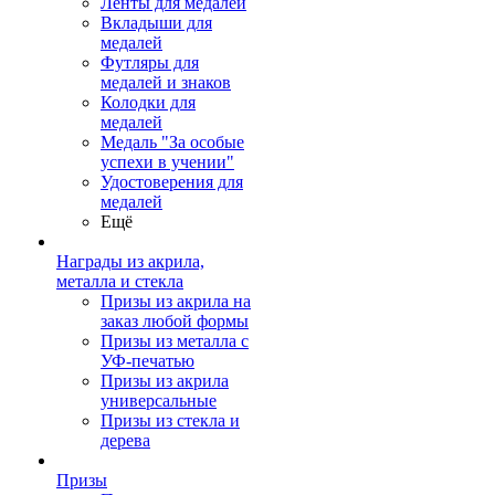
Ленты для медалей
Вкладыши для
медалей
Футляры для
медалей и знаков
Колодки для
медалей
Медаль "За особые
успехи в учении"
Удостоверения для
медалей
Ещё
Награды из акрила,
металла и стекла
Призы из акрила на
заказ любой формы
Призы из металла с
УФ-печатью
Призы из акрила
универсальные
Призы из стекла и
дерева
Призы