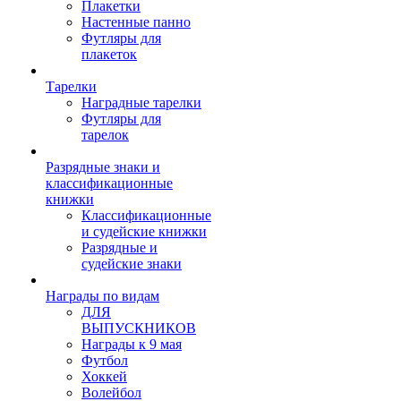
Плакетки
Настенные панно
Футляры для
плакеток
Тарелки
Наградные тарелки
Футляры для
тарелок
Разрядные знаки и
классификационные
книжки
Классификационные
и судейские книжки
Разрядные и
судейские знаки
Награды по видам
ДЛЯ
ВЫПУСКНИКОВ
Награды к 9 мая
Футбол
Хоккей
Волейбол