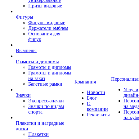
универсальные
Призы видовые
Фигуры
Фигуры видовые
Держатели эмблем
Основания для
фигур
Вымпелы
Грамоты и дипломы
Грамоты и дипломы
Грамоты и дипломы
на заказ
Персонализа
Компания
Багетные рамки
Услуги
Новости
Значки
дизайн
Блог
Экспресс-значки
Персон
О
Значки по видам
на мед
компании
спорта
Персон
Реквизиты
на куб
Плакетки и наградные
доски
Плакетки