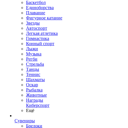
Баскетбол
Единоборства
Плавание
Фигурное катание
Звезды
Автоспорт
Легкая атлетика
Гимнастика
Конный спорт
Лыжи
Музыка
Регби
Стрельба
Танцы
Теннис
Шахматы
Оскар
Рыбалка
Животные
Награды
Киберспорт
Ещё
Сувениры
Брелоки