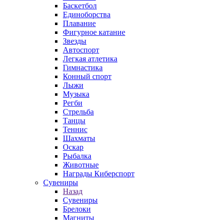
Баскетбол
Единоборства
Плавание
Фигурное катание
Звезды
Автоспорт
Легкая атлетика
Гимнастика
Конный спорт
Лыжи
Музыка
Регби
Стрельба
Танцы
Теннис
Шахматы
Оскар
Рыбалка
Животные
Награды Киберспорт
Сувениры
Назад
Сувениры
Брелоки
Магниты