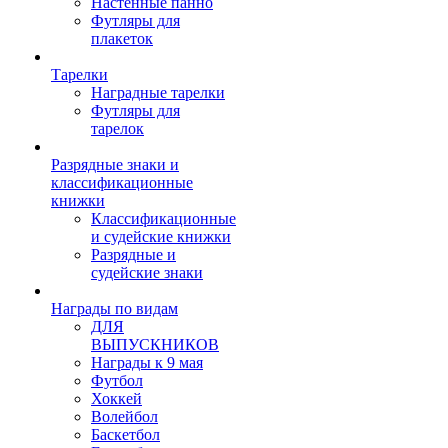
Настенные панно
Футляры для
плакеток
Тарелки
Наградные тарелки
Футляры для
тарелок
Разрядные знаки и
классификационные
книжки
Классификационные
и судейские книжки
Разрядные и
судейские знаки
Награды по видам
ДЛЯ
ВЫПУСКНИКОВ
Награды к 9 мая
Футбол
Хоккей
Волейбол
Баскетбол