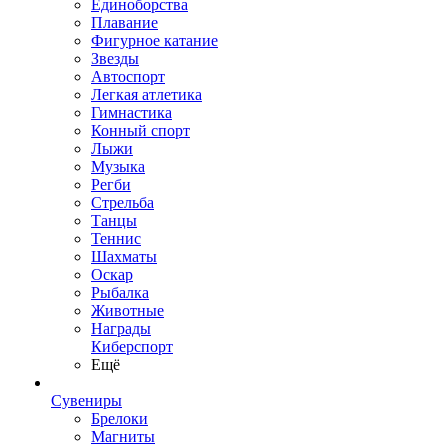
Единоборства
Плавание
Фигурное катание
Звезды
Автоспорт
Легкая атлетика
Гимнастика
Конный спорт
Лыжи
Музыка
Регби
Стрельба
Танцы
Теннис
Шахматы
Оскар
Рыбалка
Животные
Награды
Киберспорт
Ещё
Сувениры
Брелоки
Магниты