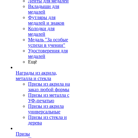
Ленты для медалей
Вкладыши для
медалей
Футляры для
медалей и знаков
Колодки для
медалей
Медаль "За особые
успехи в учении"
Удостоверения для
медалей
Ещё
Награды из акрила,
металла и стекла
Призы из акрила на
заказ любой формы
Призы из металла с
УФ-печатью
Призы из акрила
универсальные
Призы из стекла и
дерева
Призы