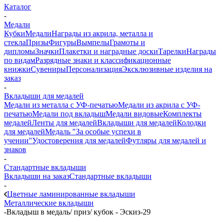
Каталог
-
Медали
Кубки
Медали
Награды из акрила, металла и
стекла
Призы
Фигуры
Вымпелы
Грамоты и
дипломы
Значки
Плакетки и наградные доски
Тарелки
Награды
по видам
Разрядные знаки и классификационные
книжки
Сувениры
Персонализация
Эксклюзивные изделия на
заказ
-
Вкладыши для медалей
Медали из металла с УФ-печатью
Медали из акрила с УФ-
печатью
Медали под вкладыш
Медали видовые
Комплекты
медалей
Ленты для медалей
Вкладыши для медалей
Колодки
для медалей
Медаль "За особые успехи в
учении"
Удостоверения для медалей
Футляры для медалей и
знаков
-
Стандартные вкладыши
Вкладыши на заказ
Стандартные вкладыши
-
Цветные ламинированные вкладыши
Металлические вкладыши
-
Вкладыш в медаль/ приз/ кубок - Эскиз-29