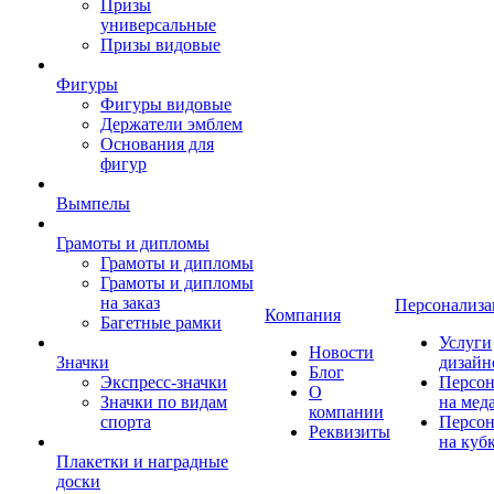
Призы
универсальные
Призы видовые
Фигуры
Фигуры видовые
Держатели эмблем
Основания для
фигур
Вымпелы
Грамоты и дипломы
Грамоты и дипломы
Грамоты и дипломы
на заказ
Персонализа
Компания
Багетные рамки
Услуги
Новости
Значки
дизайн
Блог
Экспресс-значки
Персон
О
Значки по видам
на мед
компании
спорта
Персон
Реквизиты
на куб
Плакетки и наградные
доски