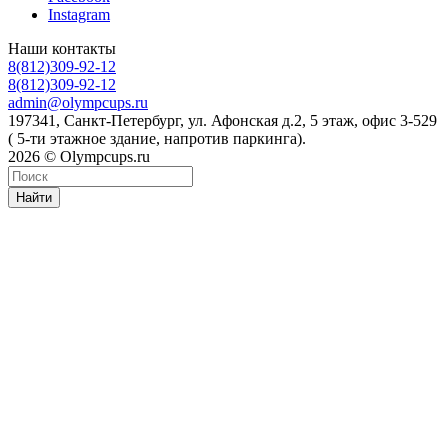
Instagram
Наши контакты
8(812)309-92-12
8(812)309-92-12
admin@olympcups.ru
197341, Санкт-Петербург, ул. Афонская д.2, 5 этаж, офис 3-529
( 5-ти этажное здание, напротив паркинга).
2026 © Olympcups.ru
Найти