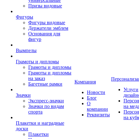
универсальные
Призы видовые
Фигуры
Фигуры видовые
Держатели эмблем
Основания для
фигур
Вымпелы
Грамоты и дипломы
Грамоты и дипломы
Грамоты и дипломы
на заказ
Персонализа
Компания
Багетные рамки
Услуги
Новости
Значки
дизайн
Блог
Экспресс-значки
Персон
О
Значки по видам
на мед
компании
спорта
Персон
Реквизиты
на куб
Плакетки и наградные
доски
Плакетки