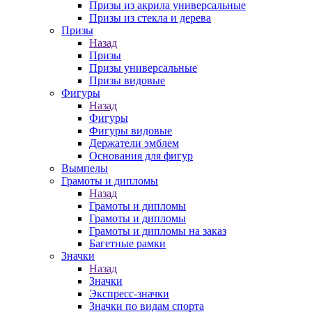
Призы из акрила универсальные
Призы из стекла и дерева
Призы
Назад
Призы
Призы универсальные
Призы видовые
Фигуры
Назад
Фигуры
Фигуры видовые
Держатели эмблем
Основания для фигур
Вымпелы
Грамоты и дипломы
Назад
Грамоты и дипломы
Грамоты и дипломы
Грамоты и дипломы на заказ
Багетные рамки
Значки
Назад
Значки
Экспресс-значки
Значки по видам спорта