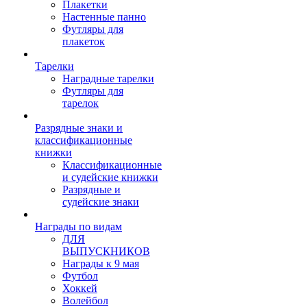
Плакетки
Настенные панно
Футляры для
плакеток
Тарелки
Наградные тарелки
Футляры для
тарелок
Разрядные знаки и
классификационные
книжки
Классификационные
и судейские книжки
Разрядные и
судейские знаки
Награды по видам
ДЛЯ
ВЫПУСКНИКОВ
Награды к 9 мая
Футбол
Хоккей
Волейбол