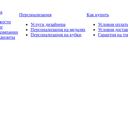
я
Персонализация
Как купить
вости
Услуги дизайнера
Условия оплат
ог
Персонализация на медалях
Условия доста
компании
Персонализация на кубки
Гарантия на то
квизиты