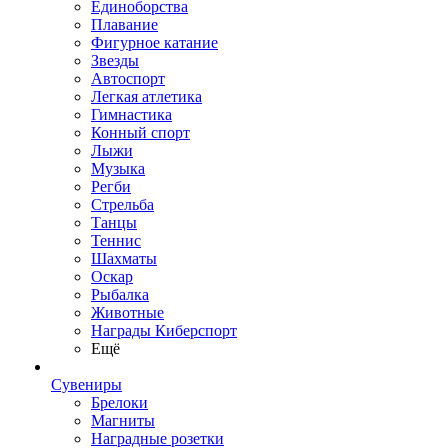
Единоборства
Плавание
Фигурное катание
Звезды
Автоспорт
Легкая атлетика
Гимнастика
Конный спорт
Лыжи
Музыка
Регби
Стрельба
Танцы
Теннис
Шахматы
Оскар
Рыбалка
Животные
Награды Киберспорт
Ещё
Сувениры
Брелоки
Магниты
Наградные розетки