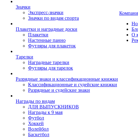
Значки
Экспресс-значки
Компани
Значки по видам спорта
Но
Плакетки и наградные доски
Бл
Плакетки
О 
Настенные панно
Ре
Футляры для плакеток
Тарелки
Наградные тарелки
Футляры для тарелок
Разрядные знаки и классификационные книжки
Классификационные и судейские книжки
Разрядные и судейские знаки
Награды по видам
ДЛЯ ВЫПУСКНИКОВ
Награды к 9 мая
Футбол
Хоккей
Волейбол
Баскетбол