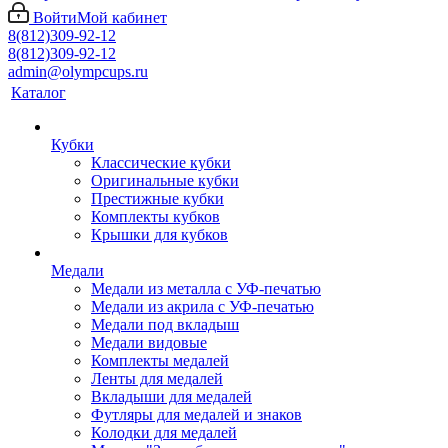
Войти
Мой кабинет
8(812)309-92-12
8(812)309-92-12
admin@olympcups.ru
Каталог
Кубки
Классические кубки
Оригинальные кубки
Престижные кубки
Комплекты кубков
Крышки для кубков
Медали
Медали из металла с УФ-печатью
Медали из акрила с УФ-печатью
Медали под вкладыш
Медали видовые
Комплекты медалей
Ленты для медалей
Вкладыши для медалей
Футляры для медалей и знаков
Колодки для медалей