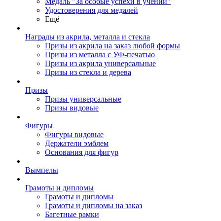
Медаль "За особые успехи в учении"
Удостоверения для медалей
Ещё
Награды из акрила, металла и стекла
Призы из акрила на заказ любой формы
Призы из металла с УФ-печатью
Призы из акрила универсальные
Призы из стекла и дерева
Призы
Призы универсальные
Призы видовые
Фигуры
Фигуры видовые
Держатели эмблем
Основания для фигур
Вымпелы
Грамоты и дипломы
Грамоты и дипломы
Грамоты и дипломы на заказ
Багетные рамки