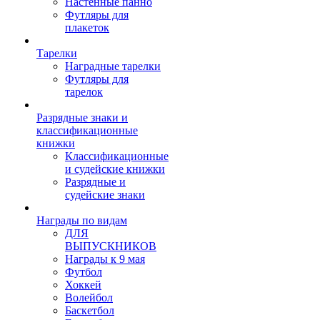
Настенные панно
Футляры для
плакеток
Тарелки
Наградные тарелки
Футляры для
тарелок
Разрядные знаки и
классификационные
книжки
Классификационные
и судейские книжки
Разрядные и
судейские знаки
Награды по видам
ДЛЯ
ВЫПУСКНИКОВ
Награды к 9 мая
Футбол
Хоккей
Волейбол
Баскетбол