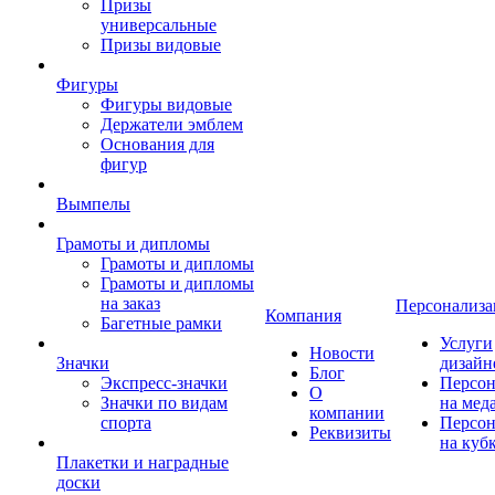
Призы
универсальные
Призы видовые
Фигуры
Фигуры видовые
Держатели эмблем
Основания для
фигур
Вымпелы
Грамоты и дипломы
Грамоты и дипломы
Грамоты и дипломы
на заказ
Персонализа
Компания
Багетные рамки
Услуги
Новости
Значки
дизайн
Блог
Экспресс-значки
Персон
О
Значки по видам
на мед
компании
спорта
Персон
Реквизиты
на куб
Плакетки и наградные
доски