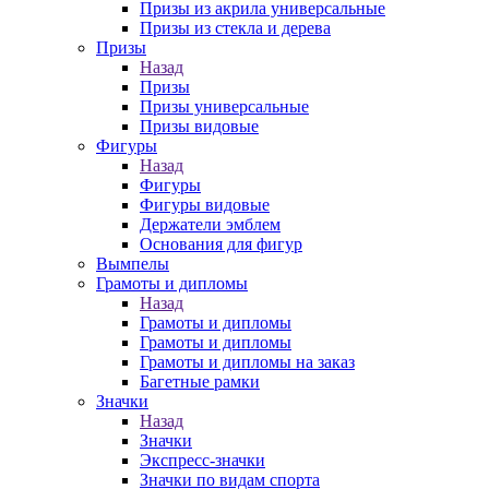
Призы из акрила универсальные
Призы из стекла и дерева
Призы
Назад
Призы
Призы универсальные
Призы видовые
Фигуры
Назад
Фигуры
Фигуры видовые
Держатели эмблем
Основания для фигур
Вымпелы
Грамоты и дипломы
Назад
Грамоты и дипломы
Грамоты и дипломы
Грамоты и дипломы на заказ
Багетные рамки
Значки
Назад
Значки
Экспресс-значки
Значки по видам спорта