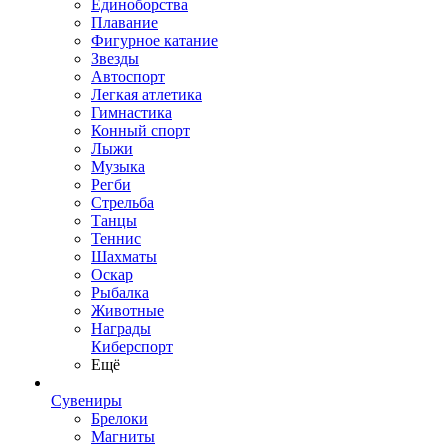
Единоборства
Плавание
Фигурное катание
Звезды
Автоспорт
Легкая атлетика
Гимнастика
Конный спорт
Лыжи
Музыка
Регби
Стрельба
Танцы
Теннис
Шахматы
Оскар
Рыбалка
Животные
Награды
Киберспорт
Ещё
Сувениры
Брелоки
Магниты