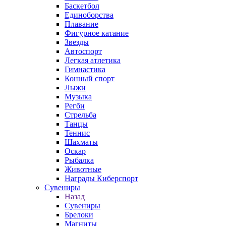
Баскетбол
Единоборства
Плавание
Фигурное катание
Звезды
Автоспорт
Легкая атлетика
Гимнастика
Конный спорт
Лыжи
Музыка
Регби
Стрельба
Танцы
Теннис
Шахматы
Оскар
Рыбалка
Животные
Награды Киберспорт
Сувениры
Назад
Сувениры
Брелоки
Магниты