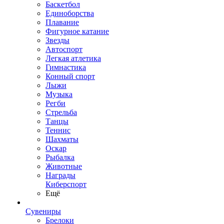
Баскетбол
Единоборства
Плавание
Фигурное катание
Звезды
Автоспорт
Легкая атлетика
Гимнастика
Конный спорт
Лыжи
Музыка
Регби
Стрельба
Танцы
Теннис
Шахматы
Оскар
Рыбалка
Животные
Награды
Киберспорт
Ещё
Сувениры
Брелоки