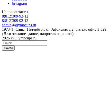
Instagram
Наши контакты
8(812)309-92-12
8(812)309-92-12
admin@olympcups.ru
197341, Санкт-Петербург, ул. Афонская д.2, 5 этаж, офис 3-529
( 5-ти этажное здание, напротив паркинга).
2026 © Olympcups.ru
Найти