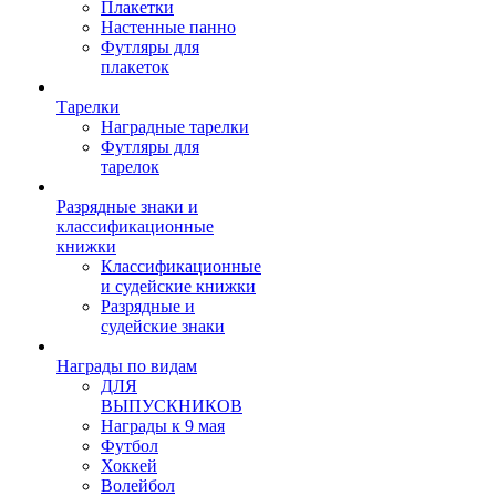
Плакетки
Настенные панно
Футляры для
плакеток
Тарелки
Наградные тарелки
Футляры для
тарелок
Разрядные знаки и
классификационные
книжки
Классификационные
и судейские книжки
Разрядные и
судейские знаки
Награды по видам
ДЛЯ
ВЫПУСКНИКОВ
Награды к 9 мая
Футбол
Хоккей
Волейбол