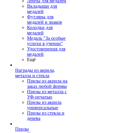
Ленты для медалей
Вкладыши для
медалей
Футляры для
медалей и знаков
Колодки для
медалей
Медаль "За особые
успехи в учении"
Удостоверения для
медалей
Ещё
Награды из акрила,
металла и стекла
Призы из акрила на
заказ любой формы
Призы из металла с
УФ-печатью
Призы из акрила
универсальные
Призы из стекла и
дерева
Призы