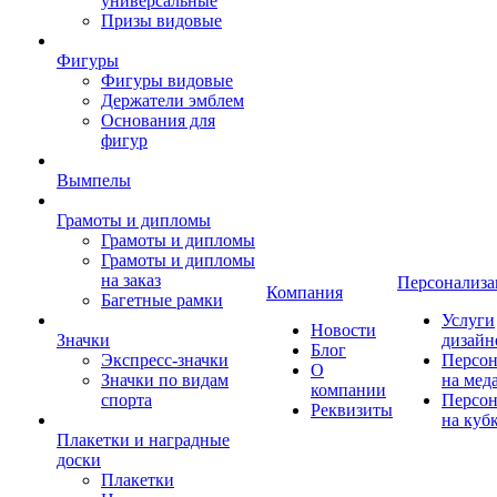
универсальные
Призы видовые
Фигуры
Фигуры видовые
Держатели эмблем
Основания для
фигур
Вымпелы
Грамоты и дипломы
Грамоты и дипломы
Грамоты и дипломы
на заказ
Персонализа
Компания
Багетные рамки
Услуги
Новости
Значки
дизайн
Блог
Экспресс-значки
Персон
О
Значки по видам
на мед
компании
спорта
Персон
Реквизиты
на куб
Плакетки и наградные
доски
Плакетки