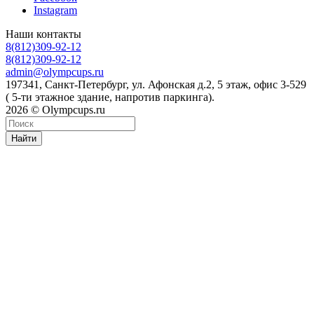
Instagram
Наши контакты
8(812)309-92-12
8(812)309-92-12
admin@olympcups.ru
197341, Санкт-Петербург, ул. Афонская д.2, 5 этаж, офис 3-529
( 5-ти этажное здание, напротив паркинга).
2026 © Olympcups.ru
Найти