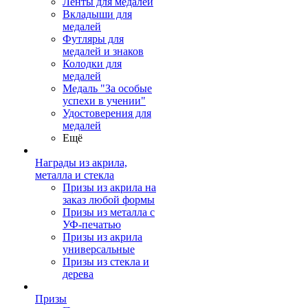
Ленты для медалей
Вкладыши для
медалей
Футляры для
медалей и знаков
Колодки для
медалей
Медаль "За особые
успехи в учении"
Удостоверения для
медалей
Ещё
Награды из акрила,
металла и стекла
Призы из акрила на
заказ любой формы
Призы из металла с
УФ-печатью
Призы из акрила
универсальные
Призы из стекла и
дерева
Призы