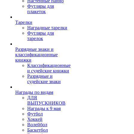
Настенные панно
Футляры для
плакеток
Тарелки
Наградные тарелки
Футляры для
тарелок
Разрядные знаки и
классификационные
книжки
Классификационные
и судейские книжки
Разрядные и
судейские знаки
Награды по видам
ДЛЯ
ВЫПУСКНИКОВ
Награды к 9 мая
Футбол
Хоккей
Волейбол
Баскетбол