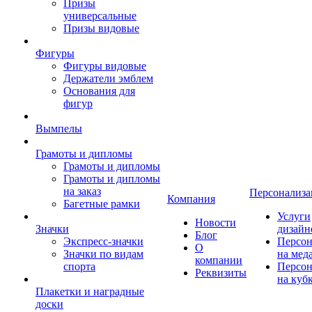
Призы
универсальные
Призы видовые
Фигуры
Фигуры видовые
Держатели эмблем
Основания для
фигур
Вымпелы
Грамоты и дипломы
Грамоты и дипломы
Грамоты и дипломы
на заказ
Персонализа
Компания
Багетные рамки
Услуги
Новости
Значки
дизайн
Блог
Экспресс-значки
Персон
О
Значки по видам
на мед
компании
спорта
Персон
Реквизиты
на куб
Плакетки и наградные
доски