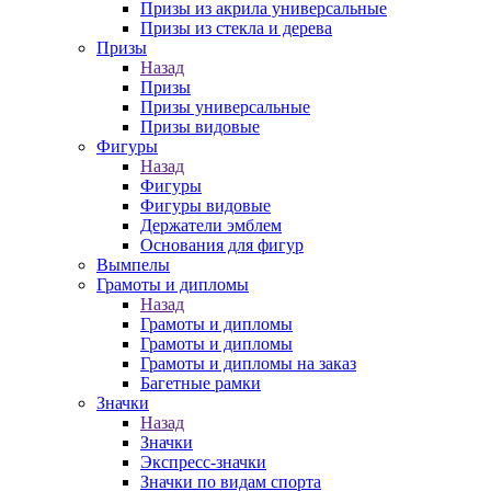
Призы из акрила универсальные
Призы из стекла и дерева
Призы
Назад
Призы
Призы универсальные
Призы видовые
Фигуры
Назад
Фигуры
Фигуры видовые
Держатели эмблем
Основания для фигур
Вымпелы
Грамоты и дипломы
Назад
Грамоты и дипломы
Грамоты и дипломы
Грамоты и дипломы на заказ
Багетные рамки
Значки
Назад
Значки
Экспресс-значки
Значки по видам спорта