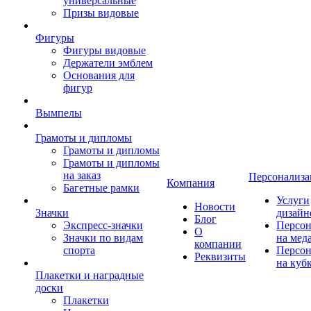
универсальные
Призы видовые
Фигуры
Фигуры видовые
Держатели эмблем
Основания для
фигур
Вымпелы
Грамоты и дипломы
Грамоты и дипломы
Грамоты и дипломы
на заказ
Персонализа
Компания
Багетные рамки
Услуги
Новости
Значки
дизайн
Блог
Экспресс-значки
Персон
О
Значки по видам
на мед
компании
спорта
Персон
Реквизиты
на куб
Плакетки и наградные
доски
Плакетки