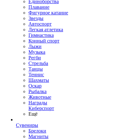
Единоборства
Плавание
Фигурное катание
Звезды
Автоспорт
Легкая атлетика
Гимнастика
Конный спорт
Лыжи
Музыка
Регби
Стрельба
Танцы
Теннис
Шахматы
Оскар
Рыбалка
Животные
Награды
Киберспорт
Ещё
Сувениры
Брелоки
Магниты