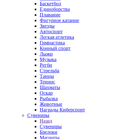
Баскетбол
Единоборства
Плавание
Фигурное катание
Звезды
Автоспорт
Легкая атлетика
Гимнастика
Конный спорт
Лыжи
Музыка
Регби
Стрельба
Танцы
Теннис
Шахматы
Оскар
Рыбалка
Животные
Награды Киберспорт
Сувениры
Назад
Сувениры
Брелоки
Магниты