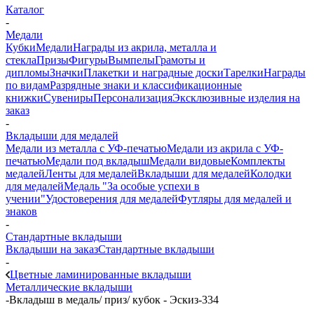
Каталог
-
Медали
Кубки
Медали
Награды из акрила, металла и
стекла
Призы
Фигуры
Вымпелы
Грамоты и
дипломы
Значки
Плакетки и наградные доски
Тарелки
Награды
по видам
Разрядные знаки и классификационные
книжки
Сувениры
Персонализация
Эксклюзивные изделия на
заказ
-
Вкладыши для медалей
Медали из металла с УФ-печатью
Медали из акрила с УФ-
печатью
Медали под вкладыш
Медали видовые
Комплекты
медалей
Ленты для медалей
Вкладыши для медалей
Колодки
для медалей
Медаль "За особые успехи в
учении"
Удостоверения для медалей
Футляры для медалей и
знаков
-
Стандартные вкладыши
Вкладыши на заказ
Стандартные вкладыши
-
Цветные ламинированные вкладыши
Металлические вкладыши
-
Вкладыш в медаль/ приз/ кубок - Эскиз-334