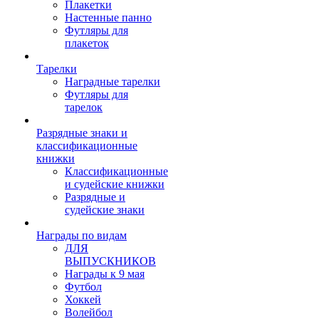
Плакетки
Настенные панно
Футляры для
плакеток
Тарелки
Наградные тарелки
Футляры для
тарелок
Разрядные знаки и
классификационные
книжки
Классификационные
и судейские книжки
Разрядные и
судейские знаки
Награды по видам
ДЛЯ
ВЫПУСКНИКОВ
Награды к 9 мая
Футбол
Хоккей
Волейбол