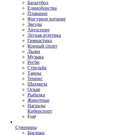
Баскетбол
Единоборства
Плавание
Фигурное катание
Звезды
Автоспорт
Легкая атлетика
Гимнастика
Конный спорт
Лыжи
Музыка
Регби
Стрельба
Танцы
Теннис
Шахматы
Оскар
Рыбалка
Животные
Награды
Киберспорт
Ещё
Сувениры
Брелоки