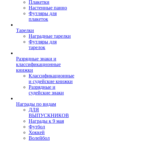
Плакетки
Настенные панно
Футляры для
плакеток
Тарелки
Наградные тарелки
Футляры для
тарелок
Разрядные знаки и
классификационные
книжки
Классификационные
и судейские книжки
Разрядные и
судейские знаки
Награды по видам
ДЛЯ
ВЫПУСКНИКОВ
Награды к 9 мая
Футбол
Хоккей
Волейбол