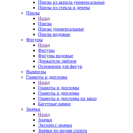
Призы из акрила универсальные
Призы из стекла и дерева
Призы
Назад
Призы
Призы универсальные
Призы видовые
Фигуры
Назад
Фигуры
Фигуры видовые
Держатели эмблем
Основания для фигур
Вымпелы
Грамоты и дипломы
Назад
Грамоты и дипломы
Грамоты и дипломы
Грамоты и дипломы на заказ
Багетные рамки
Значки
Назад
Значки
Экспресс-значки
Значки по видам спорта