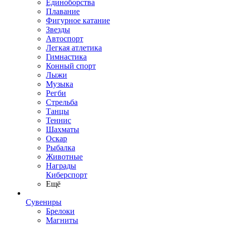
Единоборства
Плавание
Фигурное катание
Звезды
Автоспорт
Легкая атлетика
Гимнастика
Конный спорт
Лыжи
Музыка
Регби
Стрельба
Танцы
Теннис
Шахматы
Оскар
Рыбалка
Животные
Награды
Киберспорт
Ещё
Сувениры
Брелоки
Магниты