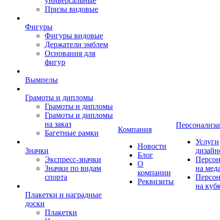
универсальные
Призы видовые
Фигуры
Фигуры видовые
Держатели эмблем
Основания для
фигур
Вымпелы
Грамоты и дипломы
Грамоты и дипломы
Грамоты и дипломы
на заказ
Персонализа
Компания
Багетные рамки
Услуги
Новости
Значки
дизайн
Блог
Экспресс-значки
Персон
О
Значки по видам
на мед
компании
спорта
Персон
Реквизиты
на куб
Плакетки и наградные
доски
Плакетки