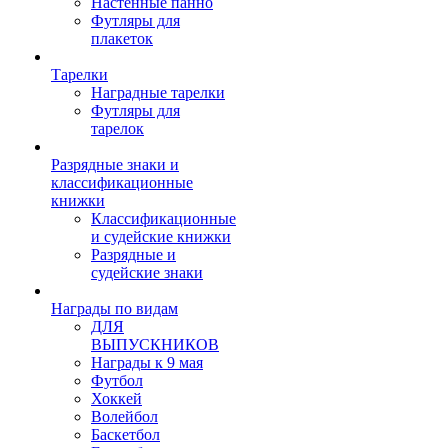
Настенные панно
Футляры для
плакеток
Тарелки
Наградные тарелки
Футляры для
тарелок
Разрядные знаки и
классификационные
книжки
Классификационные
и судейские книжки
Разрядные и
судейские знаки
Награды по видам
ДЛЯ
ВЫПУСКНИКОВ
Награды к 9 мая
Футбол
Хоккей
Волейбол
Баскетбол