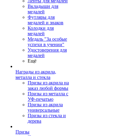
Ленты для медалей
Вкладыши для
медалей
Футляры для
медалей и знаков
Колодки для
медалей
Медаль "За особые
успехи в учении"
Удостоверения для
медалей
Ещё
Награды из акрила,
металла и стекла
Призы из акрила на
заказ любой формы
Призы из металла с
УФ-печатью
Призы из акрила
универсальные
Призы из стекла и
дерева
Призы