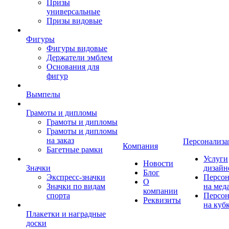
Призы
универсальные
Призы видовые
Фигуры
Фигуры видовые
Держатели эмблем
Основания для
фигур
Вымпелы
Грамоты и дипломы
Грамоты и дипломы
Грамоты и дипломы
на заказ
Персонализа
Компания
Багетные рамки
Услуги
Новости
Значки
дизайн
Блог
Экспресс-значки
Персон
О
Значки по видам
на мед
компании
спорта
Персон
Реквизиты
на куб
Плакетки и наградные
доски