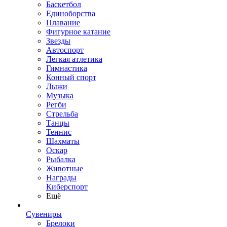
Баскетбол
Единоборства
Плавание
Фигурное катание
Звезды
Автоспорт
Легкая атлетика
Гимнастика
Конный спорт
Лыжи
Музыка
Регби
Стрельба
Танцы
Теннис
Шахматы
Оскар
Рыбалка
Животные
Награды
Киберспорт
Ещё
Сувениры
Брелоки