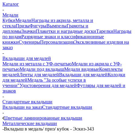
Каталог
-
Медали
Кубки
Медали
Награды из акрила, металла и
стекла
Призы
Фигуры
Вымпелы
Грамоты и
дипломы
Значки
Плакетки и наградные доски
Тарелки
Награды
по видам
Разрядные знаки и классификационные
книжки
Сувениры
Персонализация
Эксклюзивные изделия на
заказ
-
Вкладыши для медалей
Медали из металла с УФ-печатью
Медали из акрила с УФ-
печатью
Медали под вкладыш
Медали видовые
Комплекты
медалей
Ленты для медалей
Вкладыши для медалей
Колодки
для медалей
Медаль "За особые успехи в
учении"
Удостоверения для медалей
Футляры для медалей и
знаков
-
Стандартные вкладыши
Вкладыши на заказ
Стандартные вкладыши
-
Цветные ламинированные вкладыши
Металлические вкладыши
-
Вкладыш в медаль/ приз/ кубок - Эскиз-343