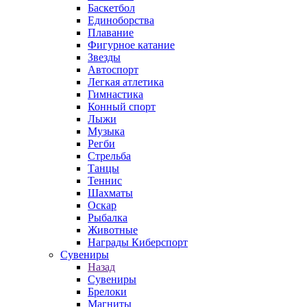
Баскетбол
Единоборства
Плавание
Фигурное катание
Звезды
Автоспорт
Легкая атлетика
Гимнастика
Конный спорт
Лыжи
Музыка
Регби
Стрельба
Танцы
Теннис
Шахматы
Оскар
Рыбалка
Животные
Награды Киберспорт
Сувениры
Назад
Сувениры
Брелоки
Магниты