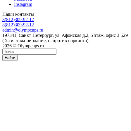
Instagram
Наши контакты
8(812)309-92-12
8(812)309-92-12
admin@olympcups.ru
197341, Санкт-Петербург, ул. Афонская д.2, 5 этаж, офис 3-529
( 5-ти этажное здание, напротив паркинга).
2026 © Olympcups.ru
Найти