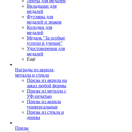
Ленты для медалей
Вкладыши для
медалей
Футляры для
медалей и знаков
Колодки для
медалей
Медаль "За особые
успехи в учении"
Удостоверения для
медалей
Ещё
Награды из акрила,
металла и стекла
Призы из акрила на
заказ любой формы
Призы из металла с
УФ-печатью
Призы из акрила
универсальные
Призы из стекла и
дерева
Призы