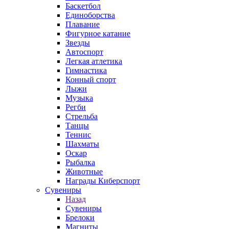
Баскетбол
Единоборства
Плавание
Фигурное катание
Звезды
Автоспорт
Легкая атлетика
Гимнастика
Конный спорт
Лыжи
Музыка
Регби
Стрельба
Танцы
Теннис
Шахматы
Оскар
Рыбалка
Животные
Награды Киберспорт
Сувениры
Назад
Сувениры
Брелоки
Магниты