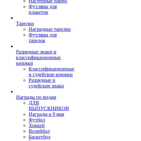
Настенные панно
Футляры для
плакеток
Тарелки
Наградные тарелки
Футляры для
тарелок
Разрядные знаки и
классификационные
книжки
Классификационные
и судейские книжки
Разрядные и
судейские знаки
Награды по видам
ДЛЯ
ВЫПУСКНИКОВ
Награды к 9 мая
Футбол
Хоккей
Волейбол
Баскетбол