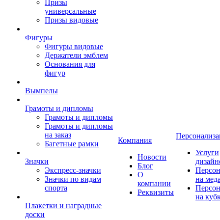
Призы
универсальные
Призы видовые
Фигуры
Фигуры видовые
Держатели эмблем
Основания для
фигур
Вымпелы
Грамоты и дипломы
Грамоты и дипломы
Грамоты и дипломы
на заказ
Персонализа
Компания
Багетные рамки
Услуги
Новости
Значки
дизайн
Блог
Экспресс-значки
Персон
О
Значки по видам
на мед
компании
спорта
Персон
Реквизиты
на куб
Плакетки и наградные
доски