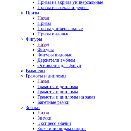
Призы из акрила универсальные
Призы из стекла и дерева
Призы
Назад
Призы
Призы универсальные
Призы видовые
Фигуры
Назад
Фигуры
Фигуры видовые
Держатели эмблем
Основания для фигур
Вымпелы
Грамоты и дипломы
Назад
Грамоты и дипломы
Грамоты и дипломы
Грамоты и дипломы на заказ
Багетные рамки
Значки
Назад
Значки
Экспресс-значки
Значки по видам спорта