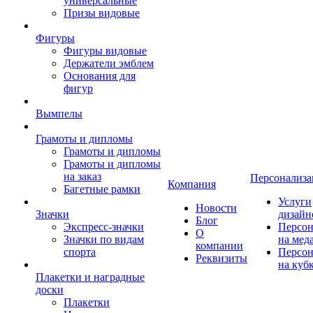
универсальные
Призы видовые
Фигуры
Фигуры видовые
Держатели эмблем
Основания для
фигур
Вымпелы
Грамоты и дипломы
Грамоты и дипломы
Грамоты и дипломы
на заказ
Персонализа
Компания
Багетные рамки
Услуги
Новости
Значки
дизайн
Блог
Экспресс-значки
Персон
О
Значки по видам
на мед
компании
спорта
Персон
Реквизиты
на куб
Плакетки и наградные
доски
Плакетки