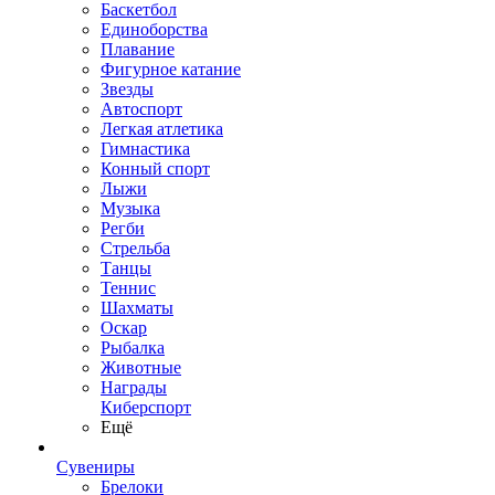
Баскетбол
Единоборства
Плавание
Фигурное катание
Звезды
Автоспорт
Легкая атлетика
Гимнастика
Конный спорт
Лыжи
Музыка
Регби
Стрельба
Танцы
Теннис
Шахматы
Оскар
Рыбалка
Животные
Награды
Киберспорт
Ещё
Сувениры
Брелоки