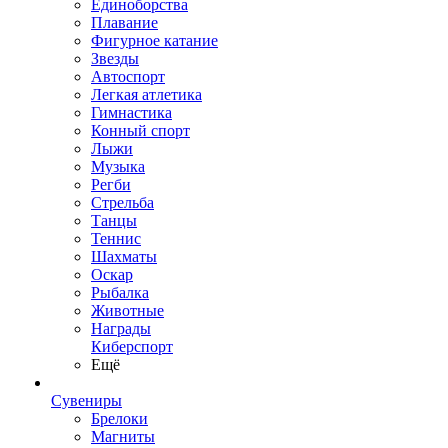
Единоборства
Плавание
Фигурное катание
Звезды
Автоспорт
Легкая атлетика
Гимнастика
Конный спорт
Лыжи
Музыка
Регби
Стрельба
Танцы
Теннис
Шахматы
Оскар
Рыбалка
Животные
Награды
Киберспорт
Ещё
Сувениры
Брелоки
Магниты