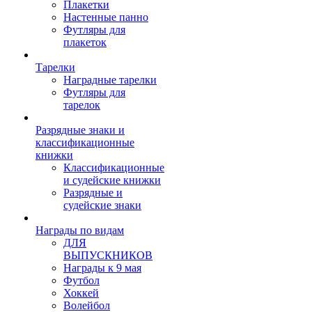
Плакетки
Настенные панно
Футляры для
плакеток
Тарелки
Наградные тарелки
Футляры для
тарелок
Разрядные знаки и
классификационные
книжки
Классификационные
и судейские книжки
Разрядные и
судейские знаки
Награды по видам
ДЛЯ
ВЫПУСКНИКОВ
Награды к 9 мая
Футбол
Хоккей
Волейбол