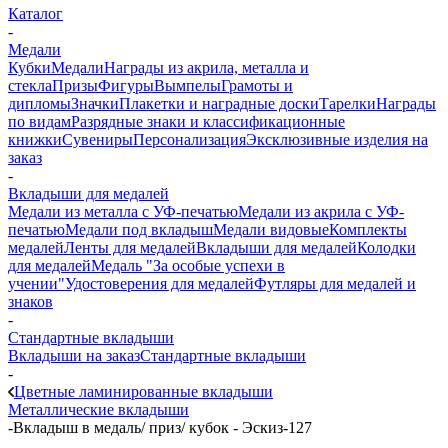
Каталог
-
Медали
Кубки
Медали
Награды из акрила, металла и
стекла
Призы
Фигуры
Вымпелы
Грамоты и
дипломы
Значки
Плакетки и наградные доски
Тарелки
Награды
по видам
Разрядные знаки и классификационные
книжки
Сувениры
Персонализация
Эксклюзивные изделия на
заказ
-
Вкладыши для медалей
Медали из металла с УФ-печатью
Медали из акрила с УФ-
печатью
Медали под вкладыш
Медали видовые
Комплекты
медалей
Ленты для медалей
Вкладыши для медалей
Колодки
для медалей
Медаль "За особые успехи в
учении"
Удостоверения для медалей
Футляры для медалей и
знаков
-
Стандартные вкладыши
Вкладыши на заказ
Стандартные вкладыши
-
Цветные ламинированные вкладыши
Металлические вкладыши
-
Вкладыш в медаль/ приз/ кубок - Эскиз-127