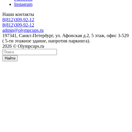
Instagram
Наши контакты
8(812)309-92-12
8(812)309-92-12
admin@olympcups.ru
197341, Санкт-Петербург, ул. Афонская д.2, 5 этаж, офис 3-529
( 5-ти этажное здание, напротив паркинга).
2026 © Olympcups.ru
Найти