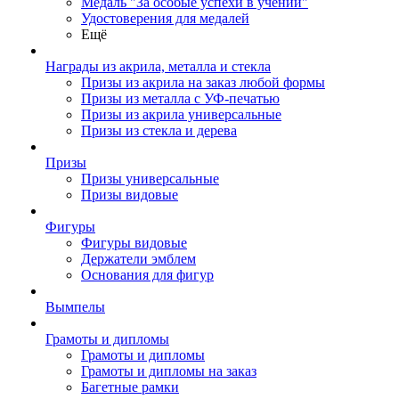
Медаль "За особые успехи в учении"
Удостоверения для медалей
Ещё
Награды из акрила, металла и стекла
Призы из акрила на заказ любой формы
Призы из металла с УФ-печатью
Призы из акрила универсальные
Призы из стекла и дерева
Призы
Призы универсальные
Призы видовые
Фигуры
Фигуры видовые
Держатели эмблем
Основания для фигур
Вымпелы
Грамоты и дипломы
Грамоты и дипломы
Грамоты и дипломы на заказ
Багетные рамки