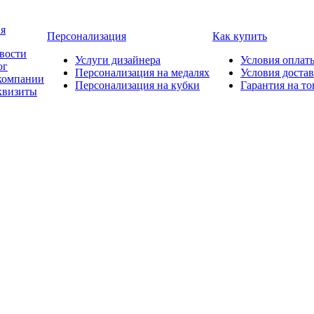
я
Персонализация
Как купить
вости
Услуги дизайнера
Условия оплат
ог
Персонализация на медалях
Условия доста
компании
Персонализация на кубки
Гарантия на то
квизиты