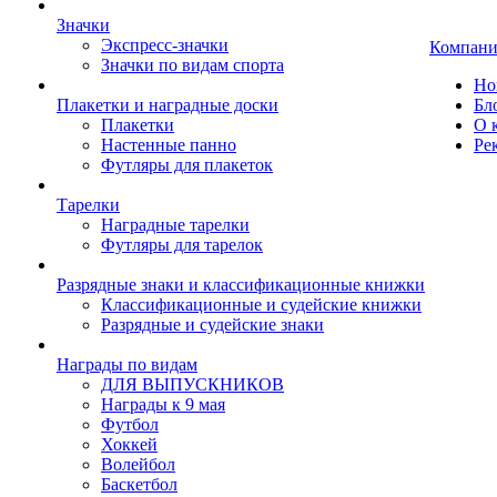
Значки
Экспресс-значки
Компани
Значки по видам спорта
Но
Плакетки и наградные доски
Бл
Плакетки
О 
Настенные панно
Ре
Футляры для плакеток
Тарелки
Наградные тарелки
Футляры для тарелок
Разрядные знаки и классификационные книжки
Классификационные и судейские книжки
Разрядные и судейские знаки
Награды по видам
ДЛЯ ВЫПУСКНИКОВ
Награды к 9 мая
Футбол
Хоккей
Волейбол
Баскетбол