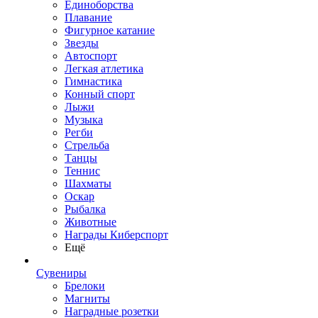
Единоборства
Плавание
Фигурное катание
Звезды
Автоспорт
Легкая атлетика
Гимнастика
Конный спорт
Лыжи
Музыка
Регби
Стрельба
Танцы
Теннис
Шахматы
Оскар
Рыбалка
Животные
Награды Киберспорт
Ещё
Сувениры
Брелоки
Магниты
Наградные розетки