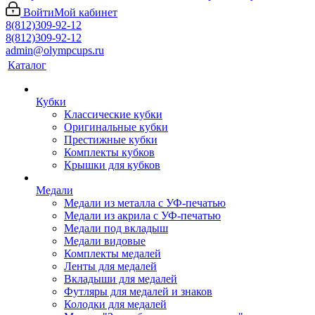
Войти
Мой кабинет
8(812)309-92-12
8(812)309-92-12
admin@olympcups.ru
Каталог
Кубки
Классические кубки
Оригинальные кубки
Престижные кубки
Комплекты кубков
Крышки для кубков
Медали
Медали из металла с УФ-печатью
Медали из акрила с УФ-печатью
Медали под вкладыш
Медали видовые
Комплекты медалей
Ленты для медалей
Вкладыши для медалей
Футляры для медалей и знаков
Колодки для медалей