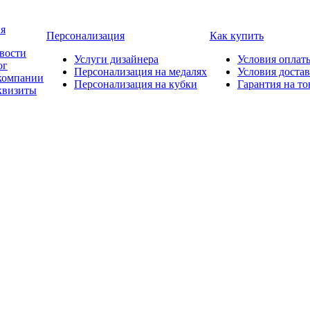
я
Персонализация
Как купить
вости
Услуги дизайнера
Условия оплат
ог
Персонализация на медалях
Условия доста
компании
Персонализация на кубки
Гарантия на то
квизиты