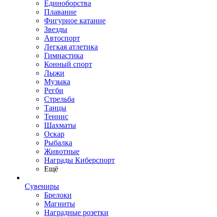
Единоборства
Плавание
Фигурное катание
Звезды
Автоспорт
Легкая атлетика
Гимнастика
Конный спорт
Лыжи
Музыка
Регби
Стрельба
Танцы
Теннис
Шахматы
Оскар
Рыбалка
Животные
Награды Киберспорт
Ещё
Сувениры
Брелоки
Магниты
Наградные розетки