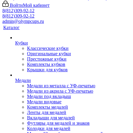
Войти
Мой кабинет
8(812)309-92-12
8(812)309-92-12
admin@olympcups.ru
Каталог
Кубки
Классические кубки
Оригинальные кубки
Престижные кубки
Комплекты кубков
Крышки для кубков
Медали
Медали из металла с УФ-печатью
Медали из акрила с УФ-печатью
Медали под вкладыш
Медали видовые
Комплекты медалей
Ленты для медалей
Вкладыши для медалей
Футляры для медалей и знаков
Колодки для медалей