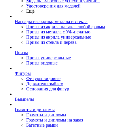
Медаль "За особые успехи в учении"
Удостоверения для медалей
Ещё
Награды из акрила, металла и стекла
Призы из акрила на заказ любой формы
Призы из металла с УФ-печатью
Призы из акрила универсальные
Призы из стекла и дерева
Призы
Призы универсальные
Призы видовые
Фигуры
Фигуры видовые
Держатели эмблем
Основания для фигур
Вымпелы
Грамоты и дипломы
Грамоты и дипломы
Грамоты и дипломы на заказ
Багетные рамки