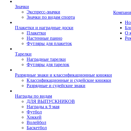
Значки
Экспресс-значки
Компани
Значки по видам спорта
Но
Плакетки и наградные доски
Бл
Плакетки
О 
Настенные панно
Ре
Футляры для плакеток
Тарелки
Наградные тарелки
Футляры для тарелок
Разрядные знаки и классификационные книжки
Классификационные и судейские книжки
Разрядные и судейские знаки
Награды по видам
ДЛЯ ВЫПУСКНИКОВ
Награды к 9 мая
Футбол
Хоккей
Волейбол
Баскетбол