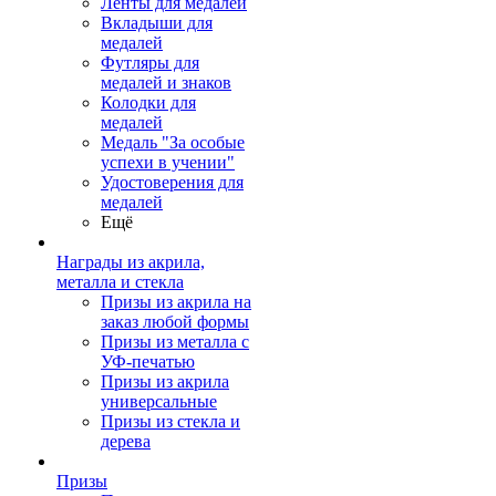
Ленты для медалей
Вкладыши для
медалей
Футляры для
медалей и знаков
Колодки для
медалей
Медаль "За особые
успехи в учении"
Удостоверения для
медалей
Ещё
Награды из акрила,
металла и стекла
Призы из акрила на
заказ любой формы
Призы из металла с
УФ-печатью
Призы из акрила
универсальные
Призы из стекла и
дерева
Призы