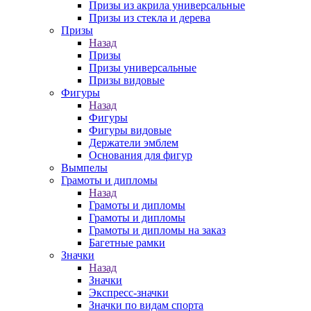
Призы из акрила универсальные
Призы из стекла и дерева
Призы
Назад
Призы
Призы универсальные
Призы видовые
Фигуры
Назад
Фигуры
Фигуры видовые
Держатели эмблем
Основания для фигур
Вымпелы
Грамоты и дипломы
Назад
Грамоты и дипломы
Грамоты и дипломы
Грамоты и дипломы на заказ
Багетные рамки
Значки
Назад
Значки
Экспресс-значки
Значки по видам спорта