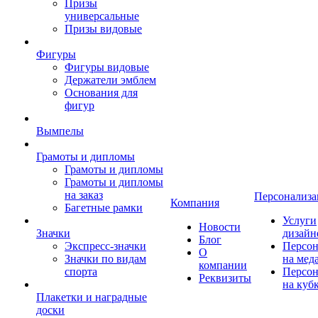
Призы
универсальные
Призы видовые
Фигуры
Фигуры видовые
Держатели эмблем
Основания для
фигур
Вымпелы
Грамоты и дипломы
Грамоты и дипломы
Грамоты и дипломы
на заказ
Персонализа
Компания
Багетные рамки
Услуги
Новости
Значки
дизайн
Блог
Экспресс-значки
Персон
О
Значки по видам
на мед
компании
спорта
Персон
Реквизиты
на куб
Плакетки и наградные
доски