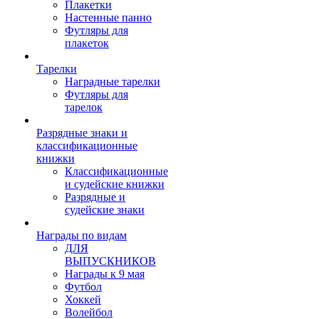
Плакетки
Настенные панно
Футляры для
плакеток
Тарелки
Наградные тарелки
Футляры для
тарелок
Разрядные знаки и
классификационные
книжки
Классификационные
и судейские книжки
Разрядные и
судейские знаки
Награды по видам
ДЛЯ
ВЫПУСКНИКОВ
Награды к 9 мая
Футбол
Хоккей
Волейбол