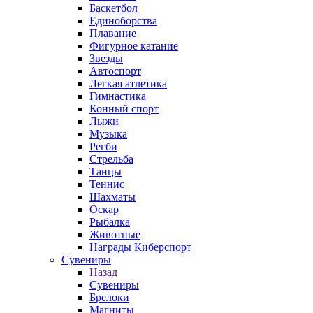
Баскетбол
Единоборства
Плавание
Фигурное катание
Звезды
Автоспорт
Легкая атлетика
Гимнастика
Конный спорт
Лыжи
Музыка
Регби
Стрельба
Танцы
Теннис
Шахматы
Оскар
Рыбалка
Животные
Награды Киберспорт
Сувениры
Назад
Сувениры
Брелоки
Магниты