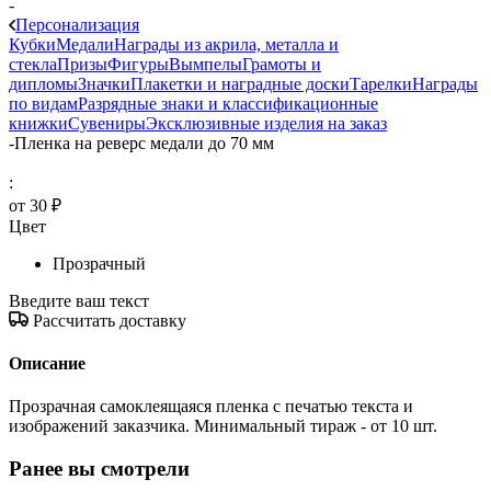
-
Персонализация
Кубки
Медали
Награды из акрила, металла и
стекла
Призы
Фигуры
Вымпелы
Грамоты и
дипломы
Значки
Плакетки и наградные доски
Тарелки
Награды
по видам
Разрядные знаки и классификационные
книжки
Сувениры
Эксклюзивные изделия на заказ
-
Пленка на реверс медали до 70 мм
:
от
30 ₽
Цвет
Прозрачный
Введите ваш текст
Рассчитать доставку
Описание
Прозрачная самоклеящаяся пленка с печатью текста и
изображений заказчика. Минимальный тираж - от 10 шт.
Ранее вы смотрели