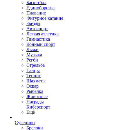
Баскетбол
Единоборства
Плавание
Фигурное катание
Звезды
Автоспорт
Легкая атлетика
Гимнастика
Конный спорт
Лыжи
Музыка
Регби
Стрельба
Танцы
Теннис
Шахматы
Оскар
Рыбалка
Животные
Награды
Киберспорт
Ещё
Сувениры
Брелоки