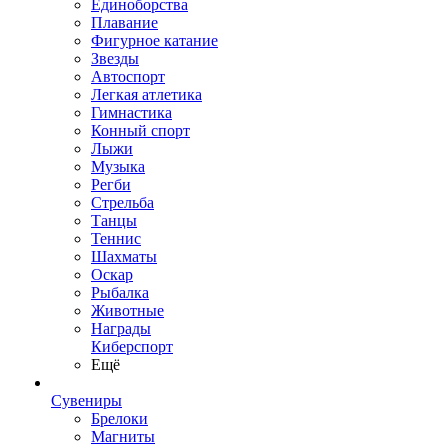
Единоборства
Плавание
Фигурное катание
Звезды
Автоспорт
Легкая атлетика
Гимнастика
Конный спорт
Лыжи
Музыка
Регби
Стрельба
Танцы
Теннис
Шахматы
Оскар
Рыбалка
Животные
Награды
Киберспорт
Ещё
Сувениры
Брелоки
Магниты