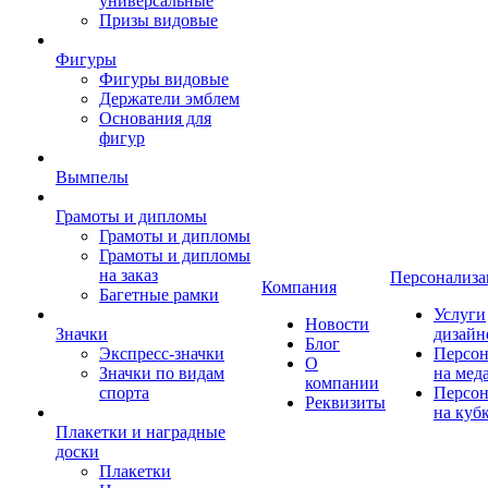
универсальные
Призы видовые
Фигуры
Фигуры видовые
Держатели эмблем
Основания для
фигур
Вымпелы
Грамоты и дипломы
Грамоты и дипломы
Грамоты и дипломы
на заказ
Персонализа
Компания
Багетные рамки
Услуги
Новости
Значки
дизайн
Блог
Экспресс-значки
Персон
О
Значки по видам
на мед
компании
спорта
Персон
Реквизиты
на куб
Плакетки и наградные
доски
Плакетки