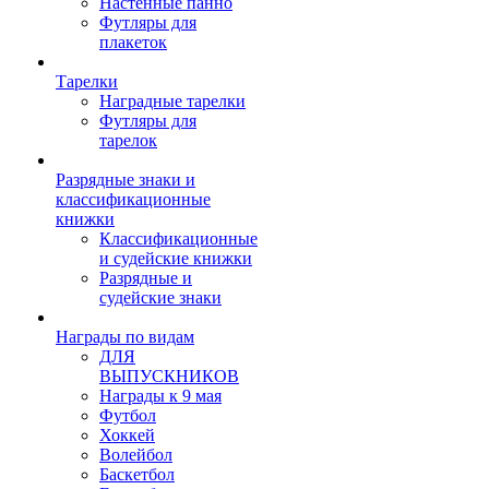
Настенные панно
Футляры для
плакеток
Тарелки
Наградные тарелки
Футляры для
тарелок
Разрядные знаки и
классификационные
книжки
Классификационные
и судейские книжки
Разрядные и
судейские знаки
Награды по видам
ДЛЯ
ВЫПУСКНИКОВ
Награды к 9 мая
Футбол
Хоккей
Волейбол
Баскетбол