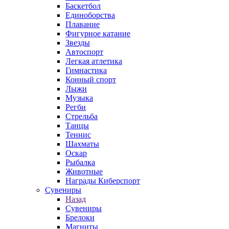
Баскетбол
Единоборства
Плавание
Фигурное катание
Звезды
Автоспорт
Легкая атлетика
Гимнастика
Конный спорт
Лыжи
Музыка
Регби
Стрельба
Танцы
Теннис
Шахматы
Оскар
Рыбалка
Животные
Награды Киберспорт
Сувениры
Назад
Сувениры
Брелоки
Магниты