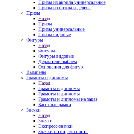
Призы из акрила универсальные
Призы из стекла и дерева
Призы
Назад
Призы
Призы универсальные
Призы видовые
Фигуры
Назад
Фигуры
Фигуры видовые
Держатели эмблем
Основания для фигур
Вымпелы
Грамоты и дипломы
Назад
Грамоты и дипломы
Грамоты и дипломы
Грамоты и дипломы на заказ
Багетные рамки
Значки
Назад
Значки
Экспресс-значки
Значки по видам спорта