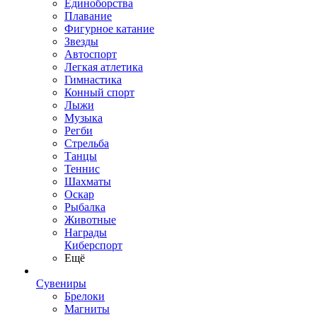
Единоборства
Плавание
Фигурное катание
Звезды
Автоспорт
Легкая атлетика
Гимнастика
Конный спорт
Лыжи
Музыка
Регби
Стрельба
Танцы
Теннис
Шахматы
Оскар
Рыбалка
Животные
Награды
Киберспорт
Ещё
Сувениры
Брелоки
Магниты