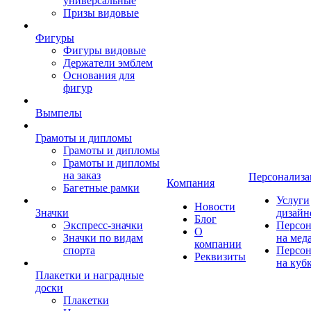
универсальные
Призы видовые
Фигуры
Фигуры видовые
Держатели эмблем
Основания для
фигур
Вымпелы
Грамоты и дипломы
Грамоты и дипломы
Грамоты и дипломы
на заказ
Персонализа
Компания
Багетные рамки
Услуги
Новости
Значки
дизайн
Блог
Экспресс-значки
Персон
О
Значки по видам
на мед
компании
спорта
Персон
Реквизиты
на куб
Плакетки и наградные
доски
Плакетки