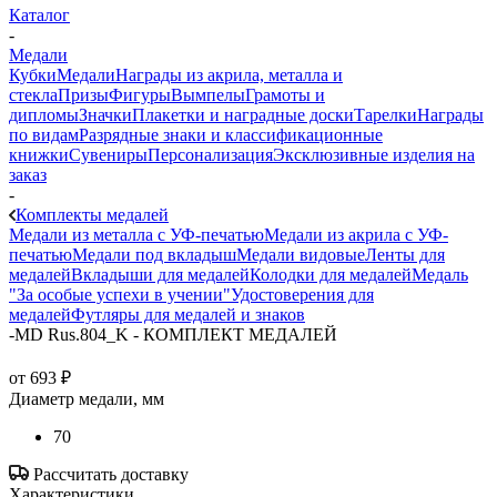
Каталог
-
Медали
Кубки
Медали
Награды из акрила, металла и
стекла
Призы
Фигуры
Вымпелы
Грамоты и
дипломы
Значки
Плакетки и наградные доски
Тарелки
Награды
по видам
Разрядные знаки и классификационные
книжки
Сувениры
Персонализация
Эксклюзивные изделия на
заказ
-
Комплекты медалей
Медали из металла с УФ-печатью
Медали из акрила с УФ-
печатью
Медали под вкладыш
Медали видовые
Ленты для
медалей
Вкладыши для медалей
Колодки для медалей
Медаль
"За особые успехи в учении"
Удостоверения для
медалей
Футляры для медалей и знаков
-
MD Rus.804_K - КОМПЛЕКТ МЕДАЛЕЙ
от
693 ₽
Диаметр медали, мм
70
Рассчитать доставку
Характеристики