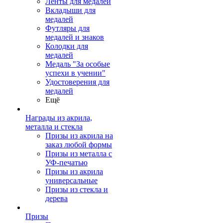
Ленты для медалей
Вкладыши для
медалей
Футляры для
медалей и знаков
Колодки для
медалей
Медаль "За особые
успехи в учении"
Удостоверения для
медалей
Ещё
Награды из акрила,
металла и стекла
Призы из акрила на
заказ любой формы
Призы из металла с
УФ-печатью
Призы из акрила
универсальные
Призы из стекла и
дерева
Призы