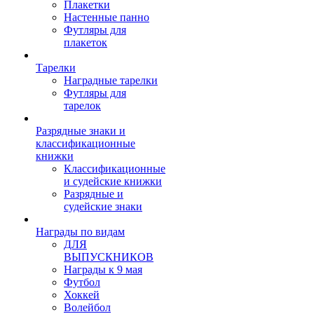
Плакетки
Настенные панно
Футляры для
плакеток
Тарелки
Наградные тарелки
Футляры для
тарелок
Разрядные знаки и
классификационные
книжки
Классификационные
и судейские книжки
Разрядные и
судейские знаки
Награды по видам
ДЛЯ
ВЫПУСКНИКОВ
Награды к 9 мая
Футбол
Хоккей
Волейбол