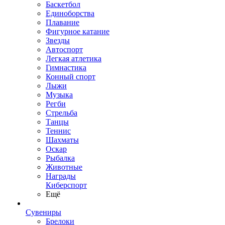
Баскетбол
Единоборства
Плавание
Фигурное катание
Звезды
Автоспорт
Легкая атлетика
Гимнастика
Конный спорт
Лыжи
Музыка
Регби
Стрельба
Танцы
Теннис
Шахматы
Оскар
Рыбалка
Животные
Награды
Киберспорт
Ещё
Сувениры
Брелоки