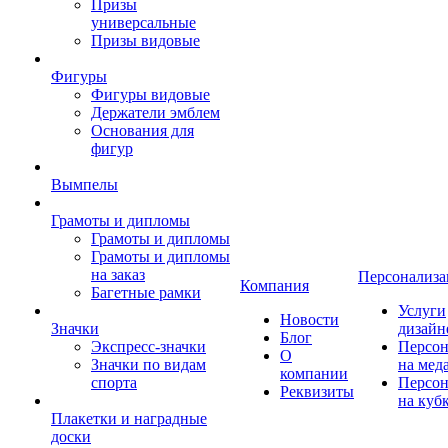
Призы
универсальные
Призы видовые
Фигуры
Фигуры видовые
Держатели эмблем
Основания для
фигур
Вымпелы
Грамоты и дипломы
Грамоты и дипломы
Грамоты и дипломы
на заказ
Персонализа
Компания
Багетные рамки
Услуги
Новости
Значки
дизайн
Блог
Экспресс-значки
Персон
О
Значки по видам
на мед
компании
спорта
Персон
Реквизиты
на куб
Плакетки и наградные
доски