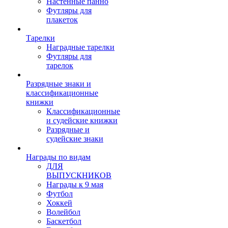
Настенные панно
Футляры для
плакеток
Тарелки
Наградные тарелки
Футляры для
тарелок
Разрядные знаки и
классификационные
книжки
Классификационные
и судейские книжки
Разрядные и
судейские знаки
Награды по видам
ДЛЯ
ВЫПУСКНИКОВ
Награды к 9 мая
Футбол
Хоккей
Волейбол
Баскетбол